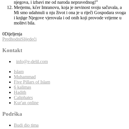
njegova, i izbavi me od naroda nepravednog!”
Merjemu, kćer Imranovu, koja je nevinost svoju sačuvala, a
Mi smo udahnuli u nju život i ona je u riječi Gospodara svoga
i knjige Njegove vjerovala i od onih koji provode vrijeme u
molitvi bila.
0
Dijeljenja
Predhodni
Slijedeći
Kontakt
info@e-delil.com
Islam
Muhammad
Five Pillars of Islam
6 kalimas
Hadith
Caliphates
Kur'an online
Podrška
Budi dio tima