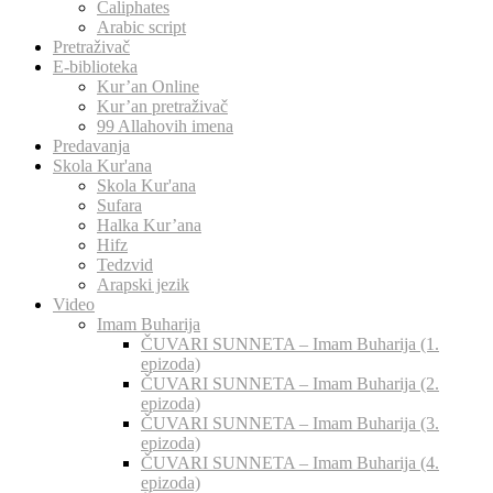
Caliphates
Arabic script
Pretraživač
E-biblioteka
Kur’an Online
Kur’an pretraživač
99 Allahovih imena
Predavanja
Skola Kur'ana
Skola Kur'ana
Sufara
Halka Kur’ana
Hifz
Tedzvid
Arapski jezik
Video
Imam Buharija
ČUVARI SUNNETA – Imam Buharija (1.
epizoda)
ČUVARI SUNNETA – Imam Buharija (2.
epizoda)
ČUVARI SUNNETA – Imam Buharija (3.
epizoda)
ČUVARI SUNNETA – Imam Buharija (4.
epizoda)