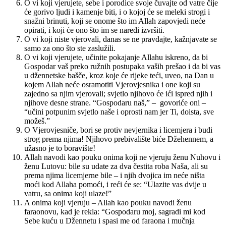
O vi koji vjerujete, sebe i porodice svoje čuvajte od vatre čije
će gorivo ljudi i kamenje biti, i o kojoj će se meleki strogi i
snažni brinuti, koji se onome što im Allah zapovjedi neće
opirati, i koji će ono što im se naredi izvršiti.
O vi koji niste vjerovali, danas se ne pravdajte, kažnjavate se
samo za ono što ste zaslužili.
O vi koji vjerujete, učinite pokajanje Allahu iskreno, da bi
Gospodar vaš preko ružnih postupaka vaših prešao i da bi vas
u džennetske bašče, kroz koje će rijeke teći, uveo, na Dan u
kojem Allah neće osramotiti Vjerovjesnika i one koji su
zajedno sa njim vjerovali; svjetlo njihovo će ići ispred njih i
njihove desne strane. “Gospodaru naš,” – govoriće oni –
“učini potpunim svjetlo naše i oprosti nam jer Ti, doista, sve
možeš.”
O Vjerovjesniče, bori se protiv nevjernika i licemjera i budi
strog prema njima! Njihovo prebivalište biće Džehennem, a
užasno je to boravište!
Allah navodi kao pouku onima koji ne vjeruju ženu Nuhovu i
ženu Lutovu: bile su udate za dva čestita roba Naša, ali su
prema njima licemjerne bile – i njih dvojica im neće ništa
moći kod Allaha pomoći, i reći će se: “Ulazite vas dvije u
vatru, sa onima koji ulaze!”
A onima koji vjeruju – Allah kao pouku navodi ženu
faraonovu, kad je rekla: “Gospodaru moj, sagradi mi kod
Sebe kuću u Džennetu i spasi me od faraona i mučnja