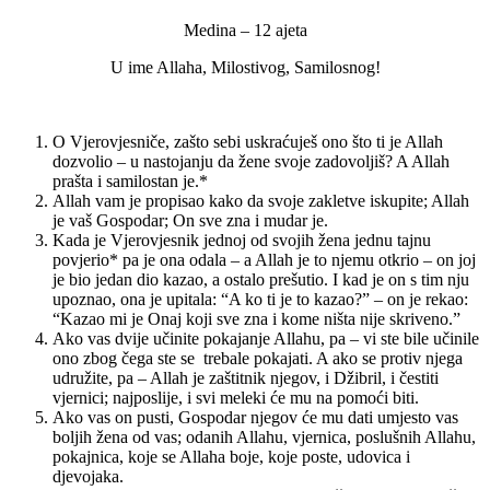
Medina – 12 ajeta
U ime Allaha, Milostivog, Samilosnog!
O Vjerovjesniče, zašto sebi uskraćuješ ono što ti je Allah
dozvolio – u nastojanju da žene svoje zadovoljiš? A Allah
prašta i samilostan je.*
Allah vam je propisao kako da svoje zakletve iskupite; Allah
je vaš Gospodar; On sve zna i mudar je.
Kada je Vjerovjesnik jednoj od svojih žena jednu tajnu
povjerio* pa je ona odala – a Allah je to njemu otkrio – on joj
je bio jedan dio kazao, a ostalo prešutio. I kad je on s tim nju
upoznao, ona je upitala: “A ko ti je to kazao?” – on je rekao:
“Kazao mi je Onaj koji sve zna i kome ništa nije skriveno.”
Ako vas dvije učinite pokajanje Allahu, pa – vi ste bile učinile
ono zbog čega ste se trebale pokajati. A ako se protiv njega
udružite, pa – Allah je zaštitnik njegov, i Džibril, i čestiti
vjernici; najposlije, i svi meleki će mu na pomoći biti.
Ako vas on pusti, Gospodar njegov će mu dati umjesto vas
boljih žena od vas; odanih Allahu, vjernica, poslušnih Allahu,
pokajnica, koje se Allaha boje, koje poste, udovica i
djevojaka.