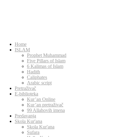
Home
ISLAM
Prophet Muhammad
Five Pillars of Islam
6 Kalimas of Islam
Hadith
Caliphates
Arabic script
Pretraživač
E-biblioteka
Kur’an Online
Kur’an pretraživač
99 Allahovih imena
Predavanja
Skola Kur'ana
Skola Kur'ana
Sufara