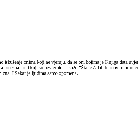
o iskušenje onima koji ne vjeruju, da se oni kojima je Knjiga data uvjer
 srca bolesna i oni koji su nevjernici – kažu:”Šta je Allah htio ovim pri
zna. I Sekar je ljudima samo opomena.