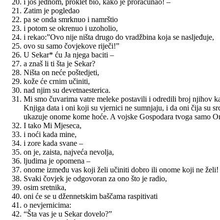
i još jednom, proklet bio, kako je proračunao! –
Zatim je pogledao
pa se onda smrknuo i namrštio
i potom se okrenuo i uzoholio,
i rekao:”Ovo nije ništa drugo do vradžbina koja se nasljeđuje,
ovo su samo čovjekove riječi!”
U Sekar* ću Ja njega baciti –
a znaš li ti šta je Sekar?
Ništa on neće poštedjeti,
kože će crnim učiniti,
nad njim su devetnaesterica.
Mi smo čuvarima vatre meleke postavili i odredili broj njihov ka
Knjiga data i oni koji su vjernici ne sumnjaju, i da oni čija su
ukazuje onome kome hoće. A vojske Gospodara tvoga samo On 
I tako Mi Mjeseca,
i noći kada mine,
i zore kada svane –
on je, zaista, najveća nevolja,
ljudima je opomena –
onome između vas koji želi učiniti dobro ili onome koji ne želi!
Svaki čovjek je odgovoran za ono što je radio,
osim sretnika,
oni će se u džennetskim baščama raspitivati
o nevjernicima:
“Šta vas je u Sekar dovelo?”