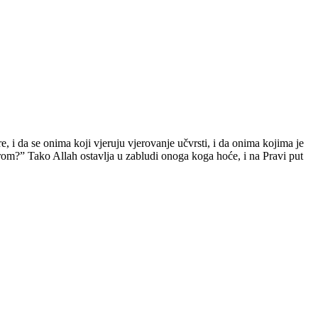
e, i da se onima koji vjeruju vjerovanje učvrsti, i da onima kojima je
mjerom?” Tako Allah ostavlja u zabludi onoga koga hoće, i na Pravi put