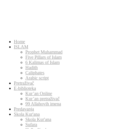
Home
ISLAM
Prophet Muhammad
Five Pillars of Islam
6 Kalimas of Islam
Hadith
Caliphates
Arabic script
Pretraživač
E-biblioteka
Kur’an Online
Kur’an pretraživač
99 Allahovih imena
Predavanja
Skola Kur'ana
Skola Kur'ana
Sufara