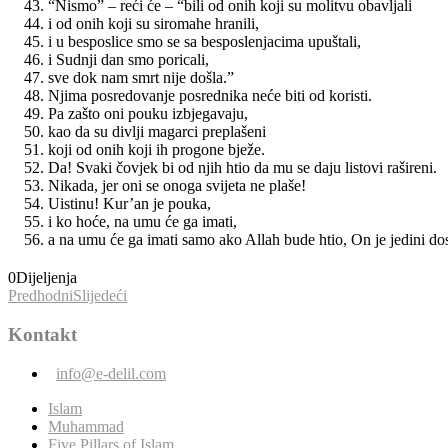
“Nismo” – reći će – “bili od onih koji su molitvu obavljali
i od onih koji su siromahe hranili,
i u besposlice smo se sa besposlenjacima upuštali,
i Sudnji dan smo poricali,
sve dok nam smrt nije došla.”
Njima posredovanje posrednika neće biti od koristi.
Pa zašto oni pouku izbjegavaju,
kao da su divlji magarci preplašeni
koji od onih koji ih progone bježe.
Da! Svaki čovjek bi od njih htio da mu se daju listovi rašireni.
Nikada, jer oni se onoga svijeta ne plaše!
Uistinu! Kur’an je pouka,
i ko hoće, na umu će ga imati,
a na umu će ga imati samo ako Allah bude htio, On je jedini dos
0
Dijeljenja
Predhodni
Slijedeći
Kontakt
info@e-delil.com
Islam
Muhammad
Five Pillars of Islam