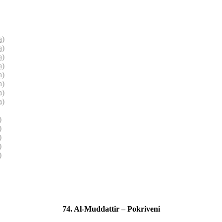
a)
a)
a)
a)
a)
a)
a)
a)
)
)
)
)
)
74. Al-Muddattir – Pokriveni