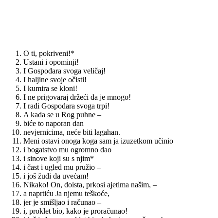
O ti, pokriveni!*
Ustani i opominji!
I Gospodara svoga veličaj!
I haljine svoje očisti!
I kumira se kloni!
I ne prigovaraj držeći da je mnogo!
I radi Gospodara svoga trpi!
A kada se u Rog puhne –
biće to naporan dan
nevjernicima, neće biti lagahan.
Meni ostavi onoga koga sam ja izuzetkom učinio
i bogatstvo mu ogromno dao
i sinove koji su s njim*
i čast i ugled mu pružio –
i još žudi da uvećam!
Nikako! On, doista, prkosi ajetima našim, –
a naprtiću Ja njemu teškoće,
jer je smišljao i računao –
i, proklet bio, kako je proračunao!