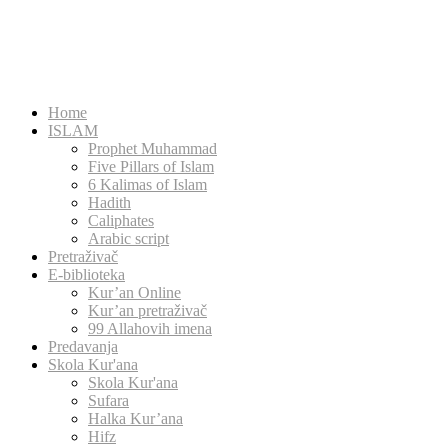
Home
ISLAM
Prophet Muhammad
Five Pillars of Islam
6 Kalimas of Islam
Hadith
Caliphates
Arabic script
Pretraživač
E-biblioteka
Kur’an Online
Kur’an pretraživač
99 Allahovih imena
Predavanja
Skola Kur'ana
Skola Kur'ana
Sufara
Halka Kur’ana
Hifz