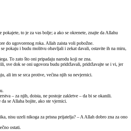
okajete, to je za vas bolje; a ako se okrenete, znajte da Allahu
ore do ugovorenog roka. Allah zaista voli pobožne.
e pokaju i budu molitvu obavljali i zekat davali, ostavite ih na miru,
ega. To zato što oni pripadaju narodu koji ne zna.
sve dok se oni ugovora budu pridržavali, pridržavajte se i vi, jer
, ali im se srca protive, većina njih su nevjernici.
u.
stva – za njih, doista, ne postoje zakletve – da bi se okanili.
e da se Allaha bojite, ako ste vjernici.
ika, nisu uzeli nikoga za prisna prijatelja? – A Allah dobro zna za ono
ečno ostati.