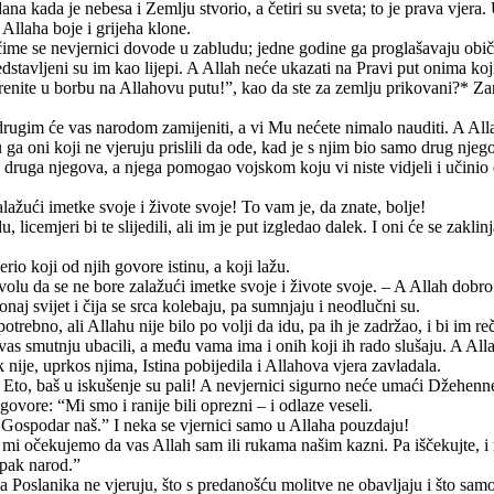
na kada je nebesa i Zemlju stvorio, a četiri su sveta; to je prava vjera.
e Allaha boje i grijeha klone.
me se nevjernici dovode u zabludu; jedne godine ga proglašavaju običn
dstavljeni su im kao lijepi. A Allah neće ukazati na Pravi put onima koj
“Krenite u borbu na Allahovu putu!”, kao da ste za zemlju prikovani?* Z
 drugim će vas narodom zamijeniti, a vi Mu nećete nimalo nauditi. A Al
oni koji ne vjeruju prislili da ode, kad je s njim bio samo drug njego
a druga njegova, a njega pomogao vojskom koju vi niste vidjeli i učinio 
zalažući imetke svoje i živote svoje! To vam je, da znate, bolje!
 licemjeri bi te slijedili, ali im je put izgledao dalek. I oni će se zakl
erio koji od njih govore istinu, a koji lažu.
ozvolu da se ne bore zalažući imetke svoje i živote svoje. – A Allah dobr
naj svijet i čija se srca kolebaju, pa sumnjaju i neodlučni su.
otrebno, ali Allahu nije bilo po volji da idu, pa ih je zadržao, i bi im r
vas smutnju ubacili, a među vama ima i onih koji ih rado slušaju. A Alla
ok nije, uprkos njima, Istina pobijedila i Allahova vjera zavladala.
 Eto, baš u iskušenje su pali! A nevjernici sigurno neće umaći Džehen
ovore: “Mi smo i ranije bili oprezni – i odlaze veseli.
Gospodar naš.” I neka se vjernici samo u Allaha pouzdaju!
 mi očekujemo da vas Allah sam ili rukama našim kazni. Pa iščekujte, i
 opak narod.”
va Poslanika ne vjeruju, što s predanošću molitve ne obavljaju i što samo