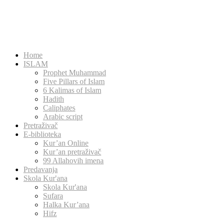
Home
ISLAM
Prophet Muhammad
Five Pillars of Islam
6 Kalimas of Islam
Hadith
Caliphates
Arabic script
Pretraživač
E-biblioteka
Kur’an Online
Kur’an pretraživač
99 Allahovih imena
Predavanja
Skola Kur'ana
Skola Kur'ana
Sufara
Halka Kur’ana
Hifz