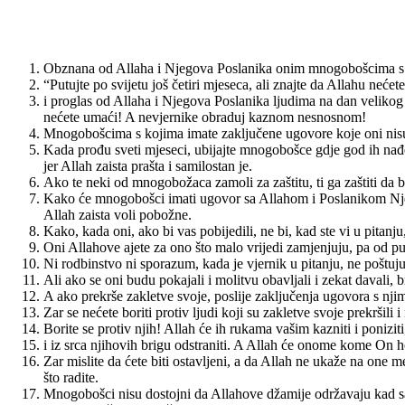
Obznana od Allaha i Njegova Poslanika onim mnogobošcima s k
“Putujte po svijetu još četiri mjeseca, ali znajte da Allahu nećet
i proglas od Allaha i Njegova Poslanika ljudima na dan velikog
nećete umaći! A nevjernike obraduj kaznom nesnosnom!
Mnogobošcima s kojima imate zaključene ugovore koje oni nisu n
Kada prođu sveti mjeseci, ubijajte mnogobošce gdje god ih nađete
jer Allah zaista prašta i samilostan je.
Ako te neki od mnogobožaca zamoli za zaštitu, ti ga zaštiti da 
Kako će mnogobošci imati ugovor sa Allahom i Poslanikom Njegov
Allah zaista voli pobožne.
Kako, kada oni, ako bi vas pobijedili, ne bi, kad ste vi u pitanj
Oni Allahove ajete za ono što malo vrijedi zamjenjuju, pa od p
Ni rodbinstvo ni sporazum, kada je vjernik u pitanju, ne poštuju
Ali ako se oni budu pokajali i molitvu obavljali i zekat davali
A ako prekrše zakletve svoje, poslije zaključenja ugovora s njima
Zar se nećete boriti protiv ljudi koji su zakletve svoje prekršili i
Borite se protiv njih! Allah će ih rukama vašim kazniti i poniziti,
i iz srca njihovih brigu odstraniti. A Allah će onome kome On ho
Zar mislite da ćete biti ostavljeni, a da Allah ne ukaže na one 
što radite.
Mnogobošci nisu dostojni da Allahove džamije održavaju kad sami 