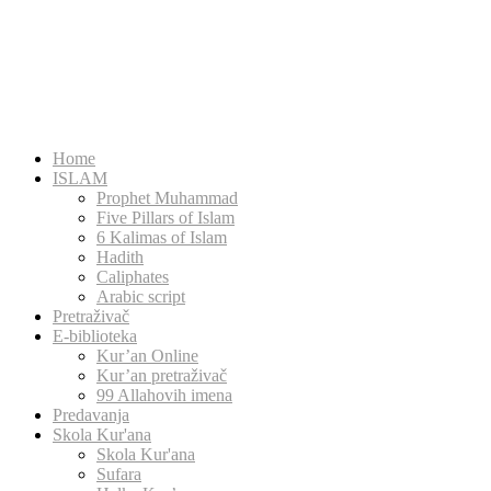
Home
ISLAM
Prophet Muhammad
Five Pillars of Islam
6 Kalimas of Islam
Hadith
Caliphates
Arabic script
Pretraživač
E-biblioteka
Kur’an Online
Kur’an pretraživač
99 Allahovih imena
Predavanja
Skola Kur'ana
Skola Kur'ana
Sufara