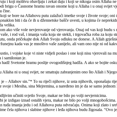
uju i koji molitvu obavljaju i zekat daju i koji se nikoga osim Allaha ne
odi brigu o Časnome hramu ravan onome koji u Allaha i u onaj svijet vje
u čine.
i koji se bore na Allahovu putu zalažući imetke svoje i živote svoje; oni ć
gonaklon biti i da će ih u džennetske bašče uvesti, u kojima će neprekid
da velika.
šom ako više vole nevjerovanje od vjerovanja. Onaj od vas koji budu s nj
vaše, i rod vaš, i imanja vaša koja ste stekli, i trgovačka roba za koju s
utu, onda pričekajte dok Allah Svoju odluku ne donese. A Allah grješni
nejnu kada vas je mnoštvo vaše zanijelo, ali vam ono nije ni od kakve k
tio, i vojske koje vi niste vidjeli poslao i one koji nisu vjerovali na mu
 i samilostan je.
 hadž Svetome hramu poslije ovogodišnjeg hadža. A ako se bojite oskud
i u Allaha ni u onaj svijet, ne smatraju zabranjenim ono što Allah i Njeg
 je – Allahov sin.”* To su riječi njihove, iz usta njihovih, oponašaju ri
e svoje i Mesiha, sina Mejremina, a naređeno im je da se samo jednom
dljivim učiniti svjetlo Svoje, makar ne bilo po volji nevjernicima.
 je izdigao iznad ostalih vjera, makar ne bilo po volji mnogobošcima.
n tuđa imanja jedu i od Allahova puta odvraćaju. Onima koji zlato i sre
e čela njihova i slabine njihove i leđa njihova budu žigosala. “Ovo je o