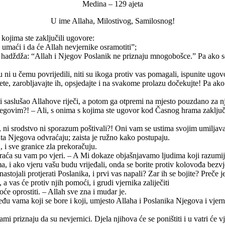
Medina – 129 ajeta
U ime Allaha, Milostivog, Samilosnog!
ojima ste zaključili ugovore:
e umaći i da će Allah nevjernike osramotiti”;
 hadždža: “Allah i Njegov Poslanik ne priznaju mnogobošce.” Pa ako se p
i u čemu povrijedili, niti su ikoga protiv vas pomagali, ispunite ugov
, zarobljavajte ih, opsjedajte i na svakome prolazu dočekujte! Pa ako s
bi saslušao Allahove riječi, a potom ga otpremi na mjesto pouzdano za nj
im?! – Ali, s onima s kojima ste ugovor kod Časnog hrama zaključili, 
u, ni srodstvo ni sporazum poštivali?! Oni vam se ustima svojim umiljavaju
uta Njegova odvraćaju; zaista je ružno kako postupaju.
, i sve granice zla prekoračuju.
, braća su vam po vjeri. – A Mi dokaze objašnjavamo ljudima koji razumij
, i ako vjeru vašu budu vrijeđali, onda se borite protiv kolovođa bezvjer
 nastojali protjerati Poslanika, i prvi vas napali? Zar ih se bojite? Preče j
 a vas će protiv njih pomoći, i grudi vjernika zaliječiti
će oprostiti. – Allah sve zna i mudar je.
među vama koji se bore i koji, umjesto Allaha i Poslanika Njegova i vjern
priznaju da su nevjernici. Djela njihova će se poništiti i u vatri će vj