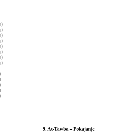
a)
a)
a)
a)
a)
a)
a)
a)
)
)
)
)
)
9. At-Tawba – Pokajanje