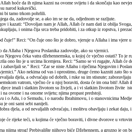
 Allah hoće da ih njima kazni na ovome svijetu i da skončaju kao nevjer
 su narod kukavički.
ni bi tamo trkom pohrlili.
njega da, zadovolje se, a ako im se ne da, odjednom se razljute.
jegov i kazati: “Dovoljan nam je Allah, Allah će nam dati iz obilja Svo
upljaju, i onima čija srca treba pridobiti, i za otkup iz ropstva, i pre
d čuje!” Reci: “On čuje ono što je dobro, vjeruje u Allaha i ima vjere u 
lo da Allaha i Njegova Poslanika zadovolje, ako su vjernici.
iku Njegovu čeka vatra džehennemska, u kojoj će vječno ostati? To je r
ila ono što je u srcima licemjera. Reci: “Samo se vi rugajte, Allah će doi
i zabavljali se.” Reci: “Zar se niste Allahu i riječima Njegovim i Posl
te vjernici.” Ako nekima od vas i oprostimo, druge ćemo kazniti zato što s
evaljala djela, a odvraćaju od dobrih, i ruke su im stisnute; zaboravljaju
emskom vatrom, vječno će u njoj boraviti, dosta će im ona biti! Allah ih
i djece imali i slatkim životom su živjeli, a i vi slatkim životom živite is
na i na ovome i na onome svijetu; njima propast predstoji.
ovu i o Adu, i o Semudu, i o narodu Ibrahimovu, i o stanovnicima Medjena
 je oni sami sebi nanijeli.
ne dobra djela, a od nevaljalih odvraćaju, i molitvu obavljaju i zekat daj
e će rijeke teći, u kojima će vječno boraviti, i divne dvorove u vrtov
rema njima strog! Prebivalište njihovo biće Džehennem, a grozno je on bo