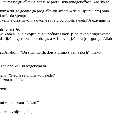
 U njima ne griješite! A borite se protiv svih mnogobožaca, kao što se
im a druge godine ga proglašavaju svetim – da bi ispunili broj onih
i neće da vjeruju.
ar vam je draži život na ovome svijetu od onoga svijeta? A uživanje na
lah sve može.
v, kada su njih dvojica bila u pećini* i kada je on rekao drugu svome:
da riječ nevjernika bude donja, a Allahova riječ, ona je – gornja. Allah
injati Allahom: “Da smo mogli, doista bismo s vama pošli”, i tako
o zna one koji su bogobojazni.
ečeno: “Sjedite sa onima koji sjede!”
h zna nasilnike.
nemu.
 mi ćemo s vama čekati.”
 preko volje udjeljuju.