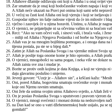
Allahove džamije održavaju oni koji u Allaha i u onaj svijet vjer
Zar smatrate da je onaj koji hodočasnike vodom napaja i koji v
A Allah neće ukazati na Pravi put onima koji sami sebi nepravd
U većoj su časti kod Allaha oni koji vjeruju i koji se iseljavaju 
Gospodar njihov im šalje radosne vijesti da će im milostiv i bla
vječno i zauvijek će u njima boraviti. Uistinu, u Allaha je nagra
O vjernici, ne prijateljujte ni sa očevima vašim ni sa braćom va
Reci: “Ako su vam očevi vaši, i sinovi vaši, i braća vaša, i žene 
– miliji od Allaha i Njegova Poslanika i od borbe na Njegovu p
Allah vas je na mnogim bojištima pomogao, a i onoga dana na Hu
tijesna postala, pa ste se u bijeg dali.*
Zatim je Allah na Poslanika Svoga i na vjernike milost Svoju spus
Allah je poslije toga onome kome je htio oprostio, a Allah prašta
O vjernici, mnogobošci su sama pogan, i neka više ne dolaze na
Allah zaista sve zna i mudar je.
Borite se protiv onih kojima je data Knjiga, a koji ne vjeruju n
daju glavarinu poslušno i smjerno.
Jevreji govore: “Uzejr je – Allahov sin”, a kršćani kažu: “Mesih
Oni, pored Allaha, bogovima smatraju svećenike svoje i monah
koje oni Njemu ravnim smatraju.
Oni žele da ustima svojim utrnu Allahovo svjetlo, a Allah želi vi
On je poslao Poslanika Svoga s uputstvom i pravom vjerom da bi
O vjernici, mnogi svećenici i monasi doista na nedozvoljen nači
na Dan kad se ono u vatri džehennemskoj bude usijalo, pa se njim
gomilali!”