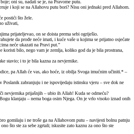
 boje; oni su, nadati se je, na Pravome putu.
ruje i koji se na Allahovu putu bori? Nisu oni jednaki pred Allahom.
e postići što žele.
no uživati,
ima prijateljevao, on se doista prema sebi ogriješio.
trahujete da prođe neće imati, i kuće vaše u kojima se prijatno osjećate
cima neće ukazati na Pravi put.”
oristi bilo, nego vam je zemlja, koliko god da je bila prostrana,
ke stavio; i to je bila kazna za nevjernike.
ice, pa Allah će vas, ako hoće, iz obilja Svoga imućnim učiniti.* –
ov Poslanik zabranjuju i ne ispovijedaju istinsku vjeru – sve dok ne
ječi nevjernika prijašnjih – ubio ih Allah! Kuda se odmeću?
 Bogu klanjaju – nema boga osim Njega. On je vrlo visoko iznad onih
bro gomilaju i ne troše ga na Allahovom putu – navijesti bolnu patnju
no što ste za sebe zgrtali; iskusite zato kaznu za ono što ste