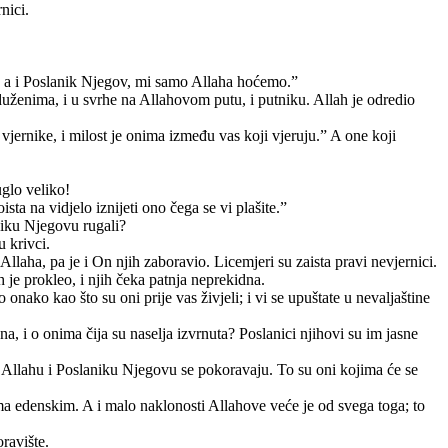
nici.
ga, a i Poslanik Njegov, mi samo Allaha hoćemo.”
zaduženima, i u svrhe na Allahovom putu, i putniku. Allah je odredio
vjernike, i milost je onima između vas koji vjeruju.” A one koji
uglo veliko!
sta na vidjelo iznijeti ono čega se vi plašite.”
aniku Njegovu rugali?
u krivci.
 Allaha, pa je i On njih zaboravio. Licemjeri su zaista pravi nevjernici.
 je prokleo, i njih čeka patnja neprekidna.
to onako kao što su oni prije vas živjeli; i vi se upuštate u nevaljaštine
, i o onima čija su naselja izvrnuta? Poslanici njihovi su im jasne
u, i Allahu i Poslaniku Njegovu se pokoravaju. To su oni kojima će se
ima edenskim. A i malo naklonosti Allahove veće je od svega toga; to
ravište.