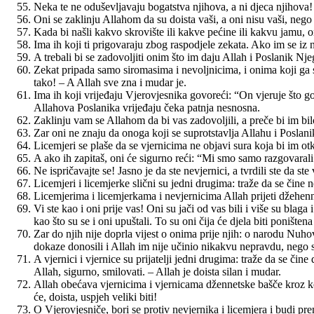
Neka te ne oduševljavaju bogatstva njihova, a ni djeca njihova!
Oni se zaklinju Allahom da su doista vaši, a oni nisu vaši, nego
Kada bi našli kakvo skrovište ili kakve pećine ili kakvu jamu, o
Ima ih koji ti prigovaraju zbog raspodjele zekata. Ako im se iz 
A trebali bi se zadovoljiti onim što im daju Allah i Poslanik N
Zekat pripada samo siromasima i nevoljnicima, i onima koji ga sk
tako! – A Allah sve zna i mudar je.
Ima ih koji vrijeđaju Vjerovjesnika govoreći: “On vjeruje što go
Allahova Poslanika vrijeđaju čeka patnja nesnosna.
Zaklinju vam se Allahom da bi vas zadovoljili, a preče bi im bi
Zar oni ne znaju da onoga koji se suprotstavlja Allahu i Poslan
Licemjeri se plaše da se vjernicima ne objavi sura koja bi im otkr
A ako ih zapitaš, oni će sigurno reći: “Mi smo samo razgovarali 
Ne ispričavajte se! Jasno je da ste nevjernici, a tvrdili ste da s
Licemjeri i licemjerke slični su jedni drugima: traže da se čine n
Licemjerima i licemjerkama i nevjernicima Allah prijeti džehenn
Vi ste kao i oni prije vas! Oni su jači od vas bili i više su blaga 
kao što su se i oni upuštali. To su oni čija će djela biti ponište
Zar do njih nije doprla vijest o onima prije njih: o narodu Nuh
dokaze donosili i Allah im nije učinio nikakvu nepravdu, nego su
A vjernici i vjernice su prijatelji jedni drugima: traže da se či
Allah, sigurno, smilovati. – Allah je doista silan i mudar.
Allah obećava vjernicima i vjernicama džennetske bašče kroz koj
će, doista, uspjeh veliki biti!
O Vjerovjesniče, bori se protiv nevjernika i licemjera i budi p