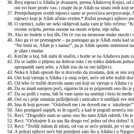
Broj mjeseci u Allaha je dvanaest, prema Allahovoj Knjizi, od da
oni svi bore protiv vas; i znajte da je Allah na strani onih koji s
Premještanjem svetih mjeseci samo se povećava nevjerovanje, či
mjeseci koje je Allah učinio svetim.* Ružni postupci njihovi pre
O vjernici, zašto ste neki oklijevali kada vam je bilo rečeno: 
ovome svijetu, prema onome na onom svijetu, nije ništa.
Ako ne budete u boj išli, On će vas na nesnosne muke staviti i
Ako ga vi ne pomognete – pa pomogao ga je Allah onda kad su ga 
“Ne brini se, Allah je s nama!”, pa je Allah spustio smirenost n
je silan i mudar.
Krećite u boj, bili slabi ili snažni, i borite se na Allahovu putu 
Da se radilo o plijenu na dohvat ruke i ne toliko dalekom pohodu,
upropastili sami sebe, a Allah zna da su oni lažljivci.
Neka ti Allah oprosti što si dozvolio da izostanu, dok se nisi uvj
Oni koji vjeruju u Allaha i u onaj svijet, neće od tebe tražiti d
Od tebe će tražiti dozvolu samo oni koji ne vjeruju u Allaha i u o
Da su imali namjeru poći, sigurno bi za to pripremili ono što je p
Da su pošli s vama, bili bi vam samo na smetnji i brzo bi među 
Oni su i prije smutnju priželjkivali i smicalice ti smišljali sve d
Ima ih koji govore: “Oslobodi me i ne dovedi me u iskušenje!”
Ako postigneš uspjeh, to ih ogorči; a kad te pogodi nesreća oni g
Reci: “Dogodiće nam se samo ono što nam Allah odredi, On je 
Reci: “Očekujete li za nas šta drugo već jedno od dva dobra? A
Reci: “Trošili milom ili silom, od vas se neće primiti, jer vi ste
A prilozi njihovi neće biti primljeni zato što u Allaha i u Njego