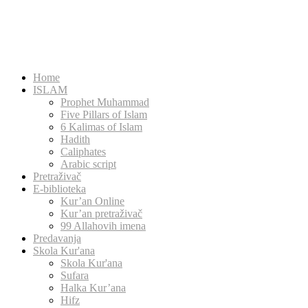
Home
ISLAM
Prophet Muhammad
Five Pillars of Islam
6 Kalimas of Islam
Hadith
Caliphates
Arabic script
Pretraživač
E-biblioteka
Kur’an Online
Kur’an pretraživač
99 Allahovih imena
Predavanja
Skola Kur'ana
Skola Kur'ana
Sufara
Halka Kur’ana
Hifz