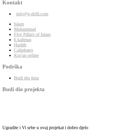
Kontakt
info@e-delil.com
Islam
Muhammad
Five Pillars of Islam
6 kalimas
Hadith
Caliphates
Kur'an online
Podrška
Budi dio tima
Budi dio projekta
Ugradite i Vi sebe u ovaj projekat i dobro djelo