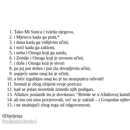
Tako Mi Sunca i svjetla njegova,
i Mjeseca kada ga prati,*
i dana kada ga vidljivim učini,
i noći kada ga zakloni,
i neba i Onoga koji ga sazda,
i Zemlje i Onoga koji je ravnom učini,
i duše i Onoga koji je stvori
pa joj put dobra i put zla shvatljivim učini,
uspjeće samo onaj ko je očisti,
a biće izgubljen onaj ko je na stranputicu odvodi!
Semud je zbog obijesti svoje poricao:
kad se jedan nesretnik između njih podigao,
Allahov poslanik im je doviknuo: “Brinite se o Allahovoj kamili
ali mu oni nisu povjerovali, već su je zaklali – i Gospodar njihov
i ne strahujući zbog toga od odgovornosti.
0
Dijeljenja
Predhodni
Slijedeći