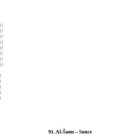
a)
a)
a)
a)
a)
a)
a)
a)
)
)
)
)
)
91. Aš-Šams – Sunce