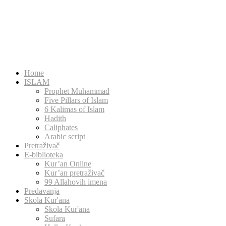
Home
ISLAM
Prophet Muhammad
Five Pillars of Islam
6 Kalimas of Islam
Hadith
Caliphates
Arabic script
Pretraživač
E-biblioteka
Kur’an Online
Kur’an pretraživač
99 Allahovih imena
Predavanja
Skola Kur'ana
Skola Kur'ana
Sufara