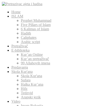
Home
ISLAM
Prophet Muhammad
Five Pillars of Islam
6 Kalimas of Islam
Hadith
Caliphates
Arabic script
Pretraživač
E-biblioteka
Kur’an Online
Kur’an pretraživač
99 Allahovih imena
Predavanja
Skola Kur'ana
Skola Kur'ana
Sufara
Halka Kur’ana
Hifz
Tedzvid
Arapski jezik
Video
Imam Buharija