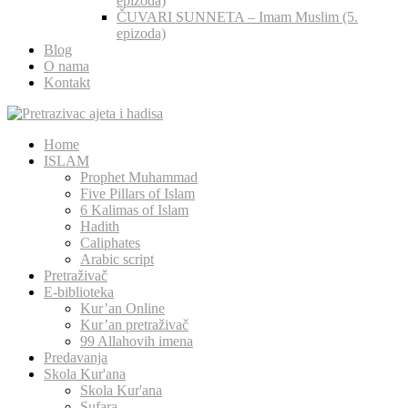
epizoda)
ČUVARI SUNNETA – Imam Muslim (5.
epizoda)
Blog
O nama
Kontakt
Home
ISLAM
Prophet Muhammad
Five Pillars of Islam
6 Kalimas of Islam
Hadith
Caliphates
Arabic script
Pretraživač
E-biblioteka
Kur’an Online
Kur’an pretraživač
99 Allahovih imena
Predavanja
Skola Kur'ana
Skola Kur'ana
Sufara