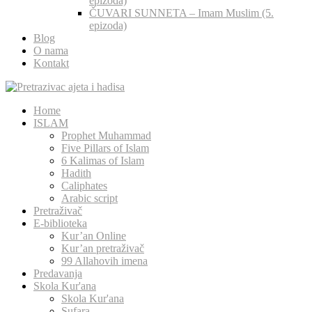
epizoda)
ČUVARI SUNNETA – Imam Muslim (5.
epizoda)
Blog
O nama
Kontakt
Home
ISLAM
Prophet Muhammad
Five Pillars of Islam
6 Kalimas of Islam
Hadith
Caliphates
Arabic script
Pretraživač
E-biblioteka
Kur’an Online
Kur’an pretraživač
99 Allahovih imena
Predavanja
Skola Kur'ana
Skola Kur'ana
Sufara