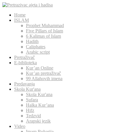
Home
ISLAM
Prophet Muhammad
Five Pillars of Islam
6 Kalimas of Islam
Hadith
Caliphates
Arabic script
Pretraživač
E-biblioteka
Kur’an Online
Kur’an pretraživač
99 Allahovih imena
Predavanja
Skola Kur'ana
Skola Kur'ana
Sufara
Halka Kur’ana
Hifz
Tedzvid
Arapski jezik
Video
Imam Buharija