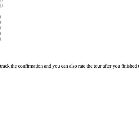
a)
)
)
)
)
)
track the confirmation and you can also rate the tour after you finished t