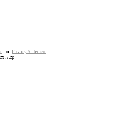
ce
and
Privacy Statement
.
ext step