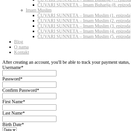
ČUVARI SUNNETA – Imam Buharija (8. epizod
Imam Muslim
ČUVARI SUNNETA – Imam Muslim (1. epizoda
ČUVARI SUNNETA – Imam Muslim (2. epizoda
ČUVARI SUNNETA – Imam Muslim (3. epizoda
ČUVARI SUNNETA – Imam Muslim (4. epizoda
ČUVARI SUNNETA – Imam Muslim (5. epizoda
Blog
O nama
Kontakt
After creating an account, you'll be able to track your payment status, 
Username
*
Password
*
Confirm Password
*
First Name
*
Last Name
*
Birth Date
*