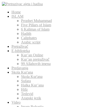
Home
ISLAM
Prophet Muhammad
Five Pillars of Islam
6 Kalimas of Islam
Hadith
Caliphates
Arabic script
Pretraživač
E-biblioteka
Kur’an Online
Kur’an pretraživač
99 Allahovih imena
Predavanja
Skola Kur'ana
Skola Kur'ana
Sufara
Halka Kur’ana
Hifz
Tedzvid
Arapski jezik
Video
Imam Buharija