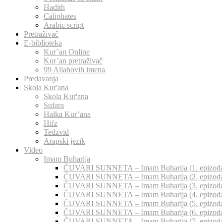
Hadith
Caliphates
Arabic script
Pretraživač
E-biblioteka
Kur’an Online
Kur’an pretraživač
99 Allahovih imena
Predavanja
Skola Kur'ana
Skola Kur'ana
Sufara
Halka Kur’ana
Hifz
Tedzvid
Arapski jezik
Video
Imam Buharija
ČUVARI SUNNETA – Imam Buharija (1. epizod
ČUVARI SUNNETA – Imam Buharija (2. epizod
ČUVARI SUNNETA – Imam Buharija (3. epizod
ČUVARI SUNNETA – Imam Buharija (4. epizod
ČUVARI SUNNETA – Imam Buharija (5. epizod
ČUVARI SUNNETA – Imam Buharija (6. epizod
ČUVARI SUNNETA – Imam Buharija (7. epizod