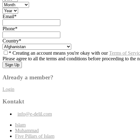
Email
*
Phone
*
Country
*
* Creating an account means you're okay with our
Terms of Servi
Please agree to all the terms and conditions before proceeding to the n
Already a member?
Login
Kontakt
info@e-delil.com
Islam
Muhammad
Five Pillars of Islam