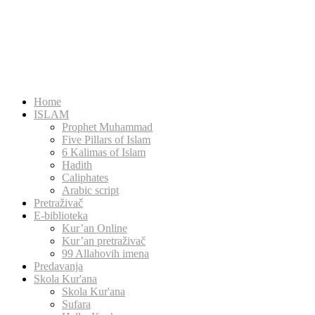
Home
ISLAM
Prophet Muhammad
Five Pillars of Islam
6 Kalimas of Islam
Hadith
Caliphates
Arabic script
Pretraživač
E-biblioteka
Kur’an Online
Kur’an pretraživač
99 Allahovih imena
Predavanja
Skola Kur'ana
Skola Kur'ana
Sufara