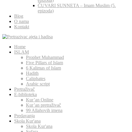
epizoda)
ČUVARI SUNNETA – Imam Muslim (5.
epizoda)
Blog
O nama
Kontakt
Home
ISLAM
Prophet Muhammad
Five Pillars of Islam
6 Kalimas of Islam
Hadith
Caliphates
Arabic script
Pretraživač
E-biblioteka
Kur’an Online
Kur’an pretraživač
99 Allahovih imena
Predavanja
Skola Kur'ana
Skola Kur'ana
Sufara