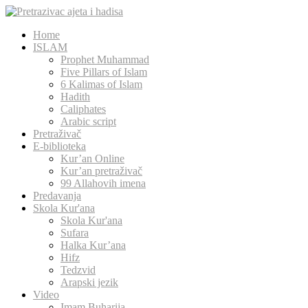
Home
ISLAM
Prophet Muhammad
Five Pillars of Islam
6 Kalimas of Islam
Hadith
Caliphates
Arabic script
Pretraživač
E-biblioteka
Kur’an Online
Kur’an pretraživač
99 Allahovih imena
Predavanja
Skola Kur'ana
Skola Kur'ana
Sufara
Halka Kur’ana
Hifz
Tedzvid
Arapski jezik
Video
Imam Buharija