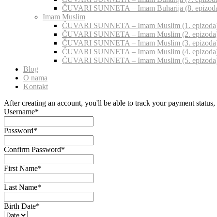
ČUVARI SUNNETA – Imam Buharija (8. epizod
Imam Muslim
ČUVARI SUNNETA – Imam Muslim (1. epizoda
ČUVARI SUNNETA – Imam Muslim (2. epizoda
ČUVARI SUNNETA – Imam Muslim (3. epizoda
ČUVARI SUNNETA – Imam Muslim (4. epizoda
ČUVARI SUNNETA – Imam Muslim (5. epizoda
Blog
O nama
Kontakt
After creating an account, you'll be able to track your payment status, 
Username
*
Password
*
Confirm Password
*
First Name
*
Last Name
*
Birth Date
*