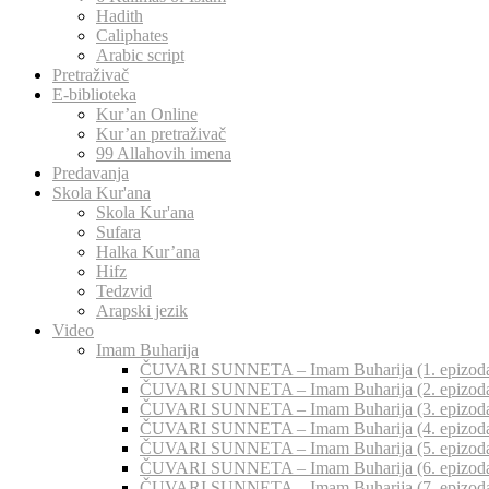
Hadith
Caliphates
Arabic script
Pretraživač
E-biblioteka
Kur’an Online
Kur’an pretraživač
99 Allahovih imena
Predavanja
Skola Kur'ana
Skola Kur'ana
Sufara
Halka Kur’ana
Hifz
Tedzvid
Arapski jezik
Video
Imam Buharija
ČUVARI SUNNETA – Imam Buharija (1. epizod
ČUVARI SUNNETA – Imam Buharija (2. epizod
ČUVARI SUNNETA – Imam Buharija (3. epizod
ČUVARI SUNNETA – Imam Buharija (4. epizod
ČUVARI SUNNETA – Imam Buharija (5. epizod
ČUVARI SUNNETA – Imam Buharija (6. epizod
ČUVARI SUNNETA – Imam Buharija (7. epizod