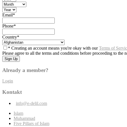
Email
*
Phone
*
Country
*
* Creating an account means you're okay with our
Terms of Servi
Please agree to all the terms and conditions before proceeding to the n
Already a member?
Login
Kontakt
info@e-delil.com
Islam
Muhammad
Five Pillars of Islam