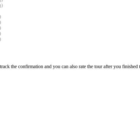
a)
)
)
)
)
)
track the confirmation and you can also rate the tour after you finished t