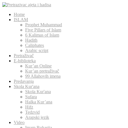
Home
ISLAM
Prophet Muhammad
Five Pillars of Islam
6 Kalimas of Islam
Hadith
Caliphates
Arabic script
Pretraživač
E-biblioteka
Kur’an Online
Kur’an pretraživač
99 Allahovih imena
Predavanja
Skola Kur'ana
Skola Kur'ana
Sufara
Halka Kur’ana
Hifz
Tedzvid
Arapski jezik
Video
Imam Buharija