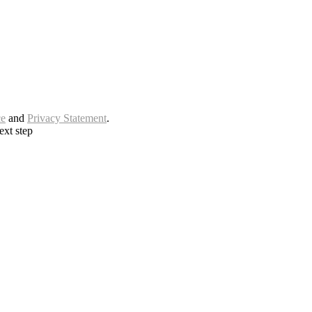
ce
and
Privacy Statement
.
ext step