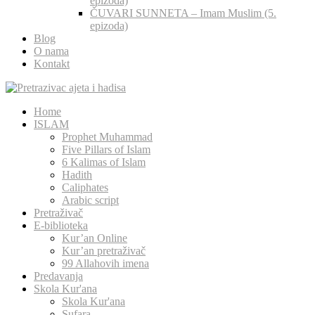
epizoda)
ČUVARI SUNNETA – Imam Muslim (5.
epizoda)
Blog
O nama
Kontakt
Home
ISLAM
Prophet Muhammad
Five Pillars of Islam
6 Kalimas of Islam
Hadith
Caliphates
Arabic script
Pretraživač
E-biblioteka
Kur’an Online
Kur’an pretraživač
99 Allahovih imena
Predavanja
Skola Kur'ana
Skola Kur'ana
Sufara