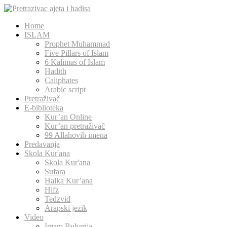
Home
ISLAM
Prophet Muhammad
Five Pillars of Islam
6 Kalimas of Islam
Hadith
Caliphates
Arabic script
Pretraživač
E-biblioteka
Kur’an Online
Kur’an pretraživač
99 Allahovih imena
Predavanja
Skola Kur'ana
Skola Kur'ana
Sufara
Halka Kur’ana
Hifz
Tedzvid
Arapski jezik
Video
Imam Buharija