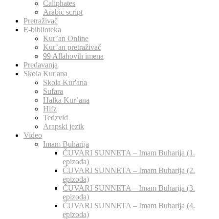
Caliphates
Arabic script
Pretraživač
E-biblioteka
Kur’an Online
Kur’an pretraživač
99 Allahovih imena
Predavanja
Skola Kur'ana
Skola Kur'ana
Sufara
Halka Kur’ana
Hifz
Tedzvid
Arapski jezik
Video
Imam Buharija
ČUVARI SUNNETA – Imam Buharija (1.
epizoda)
ČUVARI SUNNETA – Imam Buharija (2.
epizoda)
ČUVARI SUNNETA – Imam Buharija (3.
epizoda)
ČUVARI SUNNETA – Imam Buharija (4.
epizoda)