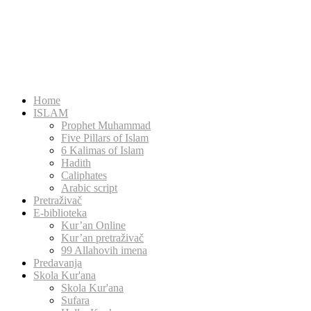
Home
ISLAM
Prophet Muhammad
Five Pillars of Islam
6 Kalimas of Islam
Hadith
Caliphates
Arabic script
Pretraživač
E-biblioteka
Kur’an Online
Kur’an pretraživač
99 Allahovih imena
Predavanja
Skola Kur'ana
Skola Kur'ana
Sufara