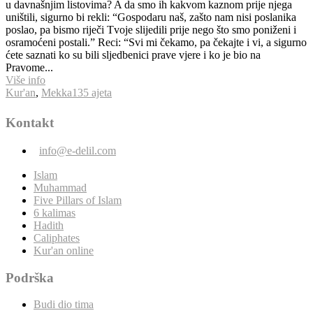
Više info
Kur'an
,
Mekka
135 ajeta
Kontakt
info@e-delil.com
Islam
Muhammad
Five Pillars of Islam
6 kalimas
Hadith
Caliphates
Kur'an online
Podrška
Budi dio tima