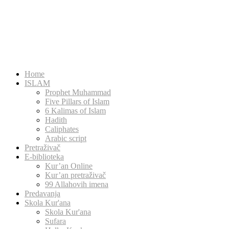
Home
ISLAM
Prophet Muhammad
Five Pillars of Islam
6 Kalimas of Islam
Hadith
Caliphates
Arabic script
Pretraživač
E-biblioteka
Kur’an Online
Kur’an pretraživač
99 Allahovih imena
Predavanja
Skola Kur'ana
Skola Kur'ana
Sufara