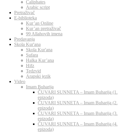
Caliphates
Arabic script
Pretraživač
E-biblioteka
Kur’an Online
Kur’an pretraživač
99 Allahovih imena
Predavanja
Skola Kur'ana
Skola Kur'ana
Sufara
Halka Kur’ana
Hifz
Tedzvid
Arapski jezik
Video
Imam Buharija
ČUVARI SUNNETA – Imam Buharija (1.
epizoda)
ČUVARI SUNNETA – Imam Buharija (2.
epizoda)
ČUVARI SUNNETA – Imam Buharija (3.
epizoda)
ČUVARI SUNNETA – Imam Buharija (4.
epizoda)