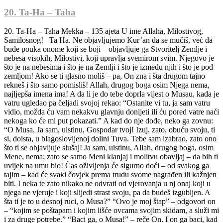
20. Ta-Ha – Taha
20. Ta-Ha – Taha Mekka – 135 ajeta U ime Allaha, Milostivog, Samilosnog! Ta Ha. Ne objavljujemo Kur’an da se mučiš, već da bude pouka onome koji se boji – objavljuje ga Stvoritelj Zemlje i nebesa visokih, Milostivi, koji upravlja svemirom svim. Njegovo je što je na nebesima i što je na Zemlji i što je između njih i što je pod zemljom! Ako se ti glasno moliš – pa, On zna i šta drugom tajno rekneš i što samo pomisliš! Allah, drugog boga osim Njega nema, najljepša imena ima! A da li je do tebe doprla vijest o Musau, kada je vatru ugledao pa čeljadi svojoj rekao: “Ostanite vi tu, ja sam vatru vidio, možda ću vam nekakvu glavnju donijeti ili ću pored vatre naći nekoga ko će mi put pokazati.” A kad do nje dođe, neko ga zovnu: “O Musa, Ja sam, uistinu, Gospodar tvoj! Izuj, zato, obuću svoju, ti si, doista, u blagoslovljenoj dolini Tuva. Tebe sam izabrao, zato ono što ti se objavljuje slušaj! Ja sam, uistinu, Allah, drugog boga, osim Mene, nema; zato se samo Meni klanjaj i molitvu obavljaj – da bih ti uvijek na umu bio! Čas oživljenja će sigurno doći – od svakog ga tajim – kad će svaki čovjek prema trudu svome nagrađen ili kažnjen biti. I neka te zato nikako ne odvrati od vjerovanja u nj onaj koji u njega ne vjeruje i koji slijedi strast svoju, pa da budeš izgubljen. A šta ti je to u desnoj ruci, o Musa?” “Ovo je moj štap” – odgovori on – “kojim se poštapam i kojim lišće ovcama svojim skidam, a služi mi i za druge potrebe.” “Baci ga, o Musa!” – reče On. I on ga baci, kad on – zmija koja mili. “Uzmi je i ne boj se”- reče On – “Mi ćemo je vratiti u ono što je bila prije. I uvuci ruku pod pazuho svoje, ruka će se pojaviti bijela, ali ne bolesna; i eto – znamenje drugo, da ti pokažemo neka od Naših velikih čuda. Idi faraonu jer je u zlu svaku mjeru prevršio!” “Gospodaru moj,” – reče Musa – “učini prostranim prsa moja* i olakšaj zadatak moj; odriješi uzao sa jezika moga da bi razumjeli govor moj i podaj mi za pomoćnika iz porodice moje Haruna, brata mog; osnaži me njime i učini drugom u zadatku mome, da bismo Te mnogo hvalili i da bismo Te mnogo spominjali, Ti, uistinu, znaš za nas.” “Udovoljeno je molbi tvojoj, o Musa!” – reče On – “a ukazali smo ti milost Svoju još jednom, kada smo majku tvoju nadahnuli* onim što se samo nadahnućem stječe: ’Metni ga u sanduk i u rijeku baci, rijeka će ga na obalu izbaciti, pa će ga i Moj i njegov neprijatelj prihvatiti.’ I Ja sam učinio da te svako voli i da rasteš pod okom mojim. Kada je sestra tvoja otišla i rekla: ’Hoćete li da vam pokažem onu koja će se o njemu brinuti?’ – Mi smo te majci tvojoj povratili da se raduje i da više ne tuguje. A ti si ubio jednog čovjeka, pa smo te Mi brige oslobodili i iz raznih nevolja te spasili. I ti si ostao godinama među stanovnicima Medjena, zatim si, o Musa, u pravo vrijeme došao i Ja sam te za Sebe izabrao. Idite ti i brat tvoj, sa dokazima Mojim, i neka sam vam Ja uvijek na pameti, idite faraonu, on se, doista, osilio, pa mu blagim riječima govorite, ne bi li razmislio ili se pobojao!” “Gospodaru naš,” – rekoše oni – “bojimo se da nas odmah na muke ne stavi ili da svaku mjeru zla ne prekorači.” “Ne bojte se!” – reče On – “Ja sam s vama, Ja sve čujem i vidim. Idite k njemu i recite: ’Mi smo poslanici Gospodara tvoga, pusti sinove Israilove da idu s nama i nemoj ih mučiti! Donijeli smo ti dokaz od Gospodara tvoga, a nek živi u miru onaj koji Pravi put slijedi! Nama se objavljuje da će, sigurno, stići kazna onoga koji ne povjeruje i glavu okrene.’” “Pa ko je Gospodar vaš, o Musa?” – upita faraon. “Gospodar naš je onaj koji je svemu onom što je stvorio dao ono što mu je potrebno, zatim ga, kako da se time koristi nadahnuo.” “A šta je sa narodima davnašnjim?” – upita on. “O njima zna sve Gospodar moj, u Knjizi je, Gospodaru mome ništa nije skriveno i On ništa ne zaboravlja. On je za vas Zemlju posteljom učinio i po njoj vam prolaze utro, i On spušta s neba kišu!” – Samo Mi dajemo da uz njenu pomoć u parovima niče bilje raznovrsno. Jedite i napasajte stoku svoju! To su dokazi za one koji pameti imaju. Od zemlje vas stvaramo i u nju vas vraćamo i iz nje ćemo vas po drugi put izvesti. I Mi smo faraonu sve dokaze Naše pokazali, ali je on ipak porekao i da povjeruje odbio. “Zar si došao da nas pomoću vradžbine svoje iz zemlje naše izvedeš, o Musa?” – upitao je. “I mi ćemo tebi vradžbinu sličnu ovoj doista pripremiti! Zakaži nam ročište koga ćemo se i mi i ti pridržavati, onako kako odgovara i nama i tebi!” “Neka ročište bude za praznik” – reče Musa – “i nek se narod izjutra sakupi.” I faraon ode, sakupi čarobnjake svoje i poslije dođe. “Teško vama!” – reče im Musa. “Ne iznosite laži o Allahu, pa da vas On kaznom uništi; a, sigurno, neće uspjeti onaj koji laži iznosi!” I oni se, tiho šapćući, stadoše o svome poslu između sebe raspravljati. “Ova dvojica su čarobnjaci” – rekoše jedni drugima – “hoće vas vradžbinama svojim iz zemlje vaše izvesti i uništiti vjeru vašu prelijepu; zato lukavstvo svoje pametno pripremite, a onda u red stanite. Ko danas pobijedi, sigurno će postići šta želi!” “O Musa,” – rekoše oni – “hoćeš li ti ili ćemo najprije mi baciti?” “Bacite vi!” – reče on – i odjednom mu se pričini da konopi njihovi i štapovi njihovi, zbog vradžbine njihove, kreću, i Musa u sebi osjeti zebnju. “Ne boj se!” – rekosmo Mi – “ti ćeš, doista, pobijediti! Samo baci to što ti je u desnoj ruci, progutaće ono što su oni napravili, jer je ono što su oni napravili samo varka čarobnjaka, a čarobnjak neće, ma gdje došao, uspjeti.” I čarobnjaci se baciše licem na tle govoreći: “Mi vjerujemo u Musaova i Harunova Gospodara!” “Vi ste mu povjerovali” – viknu faraon – “prije nego što sam vam ja dopustio! On je učitelj vaš, on vas je vradžbini naučio i ja ću vam, zacijelo, unakrst ruke i noge vaše odsjeći i po stablima palmi vas razapeti i sigurno ćete saznati ko je od nas u mučenju strašniji i istrajniji.” “Mi nećemo tebe staviti iznad jasnih dokaza koji su nam došli, tako nam Onoga koji nas je stvorio!” – odgovoriše oni – “pa čini što hoćeš; to možeš učiniti samo u životu na ovome svijetu! Mi vjerujemo u Gospodara našeg da bi nam grijehe naše oprostio i vradžbine na koje si nas ti primorao. A Allah bolje nagrađuje i kažnjava trajnije.” Onoga koji pred Gospodara svoga kao nevjernik iziđe čeka Džehennem, u njemu neće ni umrijeti ni živjeti; a one koji pred Njega iziđu kao vjernici, a koji su dobra djela činili – njih sve čekaju visoki stepeni, edenski vrtovi kroz koje će rijeke teći, u njima će oni vječno ostati, i to će biti nagrada za one koji se budu od grijeha očistili. I Mi objavismo Musau: “Noću izvedi robove Moje i s njima suhim putem kroz more prođi, ne strahujući da će te oni stići i da ćeš se utopiti.” A faraon je za njima s vojskama svojim krenuo, ali su ih talasi mora prekrili; faraon je narod svoj u zabludu doveo, a nije na Pravi put izveo. O sinovi Israilovi, Mi smo vas od neprijatelja vašeg izbavili, i na desnu stranu Tura vas doveli, i manu i prepelice vam slali. “Jedite ukusna jela kojima vas opskrbljujemo i ne budite u tome obijesni da vas ne bi snašla srdžba Moja; a koga snađe srdžba Moja – nastradao je! Ja ću sigurno oprostiti onome koji se pokaje i uzvjeruje i dobra djela čini, i koji zatim na Pravome putu istraje.” “A zašto si prije naroda svoga požurio, o Musa”* “Evo ide za mnom” – odgovori on – “a požurio sam k Tebi, Gospodaru moj, da budeš zadovoljan.” “Mi smo narod tvoj poslije tvog odlaska u iskušenje doveli” – reče On – “njega je zaveo Samirija.” I Musa se narodu svome vrati srdit i žalostan. “O narode moj,” – reče – “zar vam Gospodar vaš nije dao lijepo obećanje? Zar vam se vrijeme oduljilo, ili hoćete da vas stigne srdžba Gospodara vašeg, pa se zato niste držali obećanja koje ste mi dali!” “Nismo prekršili dato ti obećanje od svoje volje” – odgovoriše. “Bili smo natovareni teretima, nakitom narodnim, pa smo to bacili.” A to isto uradio je i Samirija,* pa im izlio tele koje je davalo glas kao da muče,* i oni su onda rekli: “Ovo je vaš bog i Musaov bog, on ga je zaboravio!” Zar oni nisu vidjeli da im ono ni riječi ne odgovara i da od njih ne može nikakvu nevolju otkloniti niti im ikakvu korist pribaviti? A njima je Harun još prije govorio: “O narode moj, vi ste njime samo u iskušenje dovedeni; Gospodar vaš je Milostivi, zato slijedite mene i slušajte naređenje moje!” “Mi ćemo mu se klanjati sve dok nam se ne vrati Musa” – odgovorili su oni. “O Harune,” – povika Musa – “šta te je spriječilo, kad si ih vidio da su zalutali, da za mnom nisi pošao? Zašto nisi naređenje moje poslušao?” “O sine majke moje,” – reče Harun – “ne hvataj me za bradu i za kosu moju! Ja sam se plašio da ti ne rekneš: ’Razdor si među sinovima Israilovim posijao i nisi postupio onako kako sam ti rekao.’” “A šta si to ti htio, o Samirija?” – upita Musa. “Ja sam vidio ono što oni nisu vidjeli” – odgovori on – “pa sam šaku zemlje ispod izaslanikove stope uzeo i to bacio, i eto tako je u mojoj duši ponikla zla misao.” “E onda se gubi!” – reče Musa – “čitavog svog života ćeš govoriti: ’Neka me niko ne dotiče!’, a čeka te još i određeni čas koji te neće mimoići. Pogledaj samo ovog tvog ’boga’ kojem si se klanjao; mi ćemo ga, sigurno, spaliti i po moru mu prah rasuti. Vaš bog je – Allah, drugog boga, osim Njega, nema! On sve zna!” I tako, eto, kazujemo ti neke vijesti o onima koji su bili i nestali, i objavljujemo ti od Sebe Kur’an. Ko za njega ne bude mario, na Sudnjem danu će doista teško breme ponijeti, vječno će u muci ostati, a jeziv tovar će im na Sudnjem danu biti, na Dan kada će se u rog puhnuti. Toga dana ćemo nevjernike modre sakupiti i jedan drugom će tiho govoriti: “Niste ostali više od deset dana.” Mi dobro znamo o čemu će oni govoriti kad najrazboritiji između njih rekne; “Ostali ste samo dan jedan!” A pitaju te o planinama, pa ti reci: “Gospodar moj će ih u prah pretvoriti i razasuti, a mjesta na kojima su bile ravnom ledinom ostaviti, ni udubina ni uzvisina na Zemlji nećeš vidjeti.” Toga dana će se oni glasniku odazvati, moraće ga slijediti i pred Milostivim glas