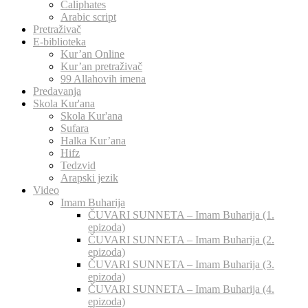
Caliphates
Arabic script
Pretraživač
E-biblioteka
Kur’an Online
Kur’an pretraživač
99 Allahovih imena
Predavanja
Skola Kur'ana
Skola Kur'ana
Sufara
Halka Kur’ana
Hifz
Tedzvid
Arapski jezik
Video
Imam Buharija
ČUVARI SUNNETA – Imam Buharija (1.
epizoda)
ČUVARI SUNNETA – Imam Buharija (2.
epizoda)
ČUVARI SUNNETA – Imam Buharija (3.
epizoda)
ČUVARI SUNNETA – Imam Buharija (4.
epizoda)