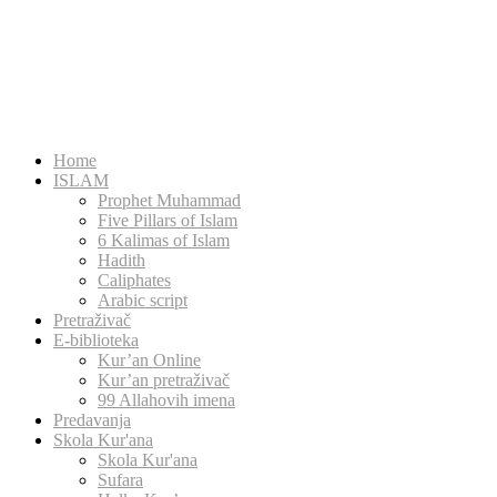
Home
ISLAM
Prophet Muhammad
Five Pillars of Islam
6 Kalimas of Islam
Hadith
Caliphates
Arabic script
Pretraživač
E-biblioteka
Kur’an Online
Kur’an pretraživač
99 Allahovih imena
Predavanja
Skola Kur'ana
Skola Kur'ana
Sufara