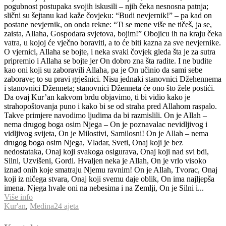
pogubnost postupaka svojih iskusili – njih čeka nesnosna patnja;
slični su šejtanu kad kaže čovjeku: “Budi nevjernik!” – pa kad on
postane nevjernik, on onda rekne: “Ti se mene više ne tičeš, ja se,
zaista, Allaha, Gospodara svjetova, bojim!” Obojicu ih na kraju čeka
vatra, u kojoj će vječno boraviti, a to će biti kazna za sve nevjernike.
O vjernici, Allaha se bojte, i neka svaki čovjek gleda šta je za sutra
pripremio i Allaha se bojte jer On dobro zna šta radite. I ne budite
kao oni koji su zaboravili Allaha, pa je On učinio da sami sebe
zaborave; to su pravi grješnici. Nisu jednaki stanovnici Džehennema
i stanovnici Dženneta; stanovnici Dženneta će ono što žele postići.
Da ovaj Kur’an kakvom brdu objavimo, ti bi vidio kako je
strahopoštovanja puno i kako bi se od straha pred Allahom raspalo.
Takve primjere navodimo ljudima da bi razmislili. On je Allah –
nema drugog boga osim Njega – On je poznavalac nevidljivog i
vidljivog svijeta, On je Milostivi, Samilosni! On je Allah – nema
drugog boga osim Njega, Vladar, Sveti, Onaj koji je bez
nedostataka, Onaj koji svakoga osigurava, Onaj koji nad svi bdi,
Silni, Uzvišeni, Gordi. Hvaljen neka je Allah, On je vrlo visoko
iznad onih koje smatraju Njemu ravnim! On je Allah, Tvorac, Onaj
koji iz ničega stvara, Onaj koji svemu daje oblik, On ima najljepša
imena. Njega hvale oni na nebesima i na Zemlji, On je Silni i...
Više info
Kur'an
,
Medina
24 ajeta