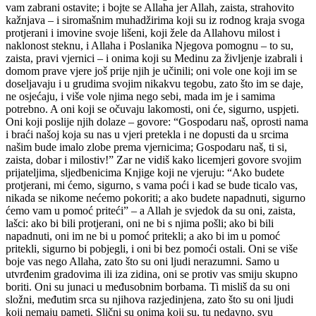
vam zabrani ostavite; i bojte se Allaha jer Allah, zaista, strahovito
kažnjava – i siromašnim muhadžirima koji su iz rodnog kraja svoga
protjerani i imovine svoje lišeni, koji žele da Allahovu milost i
naklonost steknu, i Allaha i Poslanika Njegova pomognu – to su,
zaista, pravi vjernici – i onima koji su Medinu za življenje izabrali i
domom prave vjere još prije njih je učinili; oni vole one koji im se
doseljavaju i u grudima svojim nikakvu tegobu, zato što im se daje,
ne osjećaju, i više vole njima nego sebi, mada im je i samima
potrebno. A oni koji se očuvaju lakomosti, oni će, sigurno, uspjeti.
Oni koji poslije njih dolaze – govore: “Gospodaru naš, oprosti nama
i braći našoj koja su nas u vjeri pretekla i ne dopusti da u srcima
našim bude imalo zlobe prema vjernicima; Gospodaru naš, ti si,
zaista, dobar i milostiv!” Zar ne vidiš kako licemjeri govore svojim
prijateljima, sljedbenicima Knjige koji ne vjeruju: “Ako budete
protjerani, mi ćemo, sigurno, s vama poći i kad se bude ticalo vas,
nikada se nikome nećemo pokoriti; a ako budete napadnuti, sigurno
ćemo vam u pomoć priteći” – a Allah je svjedok da su oni, zaista,
lašci: ako bi bili protjerani, oni ne bi s njima pošli; ako bi bili
napadnuti, oni im ne bi u pomoć pritekli; a ako bi im u pomoć
pritekli, sigurno bi pobjegli, i oni bi bez pomoći ostali. Oni se više
boje vas nego Allaha, zato što su oni ljudi nerazumni. Samo u
utvrđenim gradovima ili iza zidina, oni se protiv vas smiju skupno
boriti. Oni su junaci u međusobnim borbama. Ti misliš da su oni
složni, međutim srca su njihova razjedinjena, zato što su oni ljudi
koji nemaju pameti. Slični su onima koji su, tu nedavno, svu