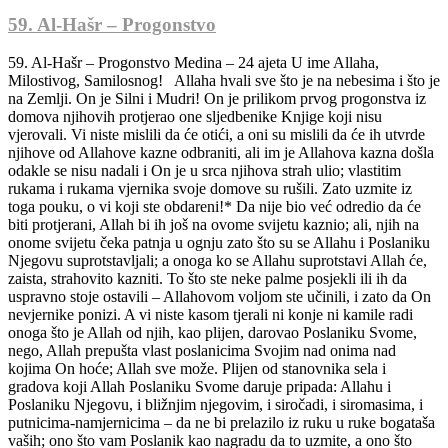
59. Al-Hašr – Progonstvo
59. Al-Hašr – Progonstvo Medina – 24 ajeta U ime Allaha,
Milostivog, Samilosnog! Allaha hvali sve što je na nebesima i što je
na Zemlji. On je Silni i Mudri! On je prilikom prvog progonstva iz
domova njihovih protjerao one sljedbenike Knjige koji nisu
vjerovali. Vi niste mislili da će otići, a oni su mislili da će ih utvrde
njihove od Allahove kazne odbraniti, ali im je Allahova kazna došla
odakle se nisu nadali i On je u srca njihova strah ulio; vlastitim
rukama i rukama vjernika svoje domove su rušili. Zato uzmite iz
toga pouku, o vi koji ste obdareni!* Da nije bio već odredio da će
biti protjerani, Allah bi ih još na ovome svijetu kaznio; ali, njih na
onome svijetu čeka patnja u ognju zato što su se Allahu i Poslaniku
Njegovu suprotstavljali; a onoga ko se Allahu suprotstavi Allah će,
zaista, strahovito kazniti. To što ste neke palme posjekli ili ih da
uspravno stoje ostavili – Allahovom voljom ste učinili, i zato da On
nevjernike ponizi. A vi niste kasom tjerali ni konje ni kamile radi
onoga što je Allah od njih, kao plijen, darovao Poslaniku Svome,
nego, Allah prepušta vlast poslanicima Svojim nad onima nad
kojima On hoće; Allah sve može. Plijen od stanovnika sela i
gradova koji Allah Poslaniku Svome daruje pripada: Allahu i
Poslaniku Njegovu, i bližnjim njegovim, i siročadi, i siromasima, i
putnicima-namjernicima – da ne bi prelazilo iz ruku u ruke bogataša
vaših; ono što vam Poslanik kao nagradu da to uzmite, a ono što