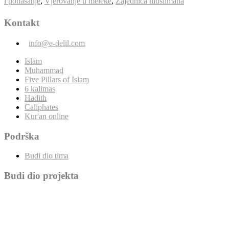
i ponašanje
,
Vjerovanje u meleke
,
Zajednica muslimana
Kontakt
info@e-delil.com
Islam
Muhammad
Five Pillars of Islam
6 kalimas
Hadith
Caliphates
Kur'an online
Podrška
Budi dio tima
Budi dio projekta