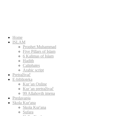
Home
ISLAM
Prophet Muhammad
Five Pillars of Islam
6 Kalimas of Islam
Hadith
Caliphates
Arabic script
Pretraživač
E-biblioteka
Kur’an Online
Kur’an pretraživač
99 Allahovih imena
Predavanja
Skola Kur'ana
Skola Kur'ana
Sufara