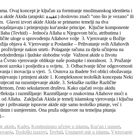
lama. Ovaj koncept je ključan za formiranje muslimanskog identiteta i
o znači “ono što je vezano” ili
om. Glavni izvori akide Akida se primarno temelji na dva
 pojašnjavaju i primjenjuju kur'anske principe. Ključne komponente
llaha (Tevhid) – Jednoća Allaha u Njegovom biću, atributima i
ličite uloge u sprovođenju Allahove volje 3. Vjerovanje u Božije
Božija objava 4. Vjerovanje u Poslanike – Prihvatanje svih Allahovih
oživljenje nakon smrti– Polaganje računa za djela učinjena na
edodređenja i ljudske slobodne volje Važnost akide u životu
ja Čvrsto vjerovanje oblikuje naše postupke i moralnost. 3. Pružanje
nost uzroka i posljedica u svijetu. 3. Odbacivanje lične odgovornosti
anja i inovacija u vjeri. 5. Osnova za ibadete Svi oblici obožavanja
zumijevanju i primjeni akide 1. Kompleksnost teoloških koncepata Neki
tjecati na razumijevanje akide. 3. Sektaške razlike Različite
modernom, često sekularnom društvu. Kako ojačati svoju akidu
leksija i razmišljanje: Razmišljanje o znakovima Allahove moći u
i od Allaha. Zaključak Akida je temelj islamskog vjerovanja i ključna
 i prihvatanje ispravne akide nije samo teološko pitanje, već i
abilnim i usmjerenim. Ona pruža odgovore na temeljna pitanja
...
je akide
,
Kader
,
Kontinuirano učenje u islamu
,
Kur'an i sunnet
,
rovanja
,
Teološki izazovi
,
Tevhid
,
Unutarnji mir u islamu
,
Vjerovanje