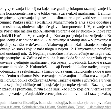
mskog vjerovanja i temelj na kojem se gradi cjelokupno razumijevanje is
zašto je toliko važna za svakog muslimana. Definicija akide Akida (arapski: عقيدة) doslovn
ne principe vjerovanja koje svaki musliman treba prihvatiti srcem i um
a.Sunnet: Praksa i učenja Poslanika Muhammeda (s.a.v.s.) koja dodatno
ćine muslimana, obuhvata sljedeće glavne komponente: 1. Vjerovanje u A
e Postojanje meleka kao Allahovih stvorenja od svjetlosti– Njihove raz
r, Indžil i Kur'an– Vjerovanje da je Kur'an posljednja i neizmijenjena 
ednji Allahov poslanik 5. Vjerovanje u Sudnji dan – Vjerovanje u pr
je da je sve što se dešava dio Allahovog plana– Balansiranje između pr
jevanje ko smo i koja je naša uloga u svijetu. 2. Usmjeravanje ponašan
onosi unutarnji mir. 2. Negiranje uzročnosti Predodređenje ne negira važ
 postupke. 4. Zaštita od zabluda Jasna akida štiti od pogrešnih vjerov
erovanje ujedinjuje muslimane i jača osjećaj pripadnosti. Izazovi u ra
ane ili mlade. 2. Kulturološki uticaji Ponekad lokalne tradicije mogu u
Modernizacija i sekularizacija Izazov održavanja tradicionale akide u 
 s učenim osobama: Prisustvovanje predavanjima i halka-ma znanja.Ref
ta i drugih oblika obožavanja.Dova: Traženje upute i učvršćenja u vjer
svijet koji oblikuje misli, osjećaje i postupke vjernika. Razumijevanje
izazova i promjena, čvrsta akida služi kao sidro koje drži vjernika st
razumijevanje i jačanje akide esencijalno za duhovni rast i razvoj svakog
puta
,
Islamska filozofija
,
Islamska teologija
,
Islamsko vjerovanje
,
Jačan
sija u islamu
,
Sekularizacija i islam
,
Sudnji dan
,
Temelji islamskog vje