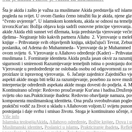
Šta je akida i zašto je važna za muslimane Akida predstavlja srž isla
pogleda na svijet. U ovom članku ćemo istražiti šta je akida, njene glavne komponente i 
“čvrsto uvjerenje”. U islamskom kontekstu, akida se odnosi na temelj
izvora:Kur'an: Božija objava koja sadrži osnovne principe vjerovanj
akide Akida ehli sunnet vel džemata, koja predstavlja vjerovanje ve
djelima– Negiranje bilo kakvih partnera Allahu 2. Vjerovanje u melek
knjige – Prihvatanje svih objavljenih knjiga, uključujući Tevrat, Zebu
poslanika, od Adema do Muhammeda– Vjerovanje da je Muhammed poslj
ovom svijetu 6. Vjerovanje u Allahovo određenje (Kader) – Prihvatan
muslimana 1. Formiranje identiteta Akida pruža jasan okvir za razumi
sigurnosti i smirenosti Razumijevanje temeljnih istina o postojanju d
Vjerovanje u predodređenje ne oslobađa osobu od odgovornosti za svoje
proizlaze iz ispravnog vjerovanja. 6. Jačanje zajednice Zajedničko vj
aspekti akide mogu biti teški za razumijevanje, posebno za nove muslim
interpretacije određenih aspekata akide mogu dovesti do podjela. 4. 
Kontinuirano učenje: Redovno proučavanje Kur'ana i hadisa.Druženje
svijetu oko nas.Prakticiranje ibadeta: Redovno obavljanje namaza, pos
komponenta muslimanskog identiteta. Ona pruža sveobuhvatan pogled na 
praktični vodič za život u skladu s Allahovom voljom.U svijetu punom 
postojanja i daje svrhu i smisao životu. Stoga je kontinuirano učenje, 
Više info
Islamska teologija
Akida
,
Allahovo određenje
,
Božije knjige
,
Dova i u
Muslimanski identitet
,
Poslanici u islamu
,
Prakticiranje ibadeta
,
Reflek