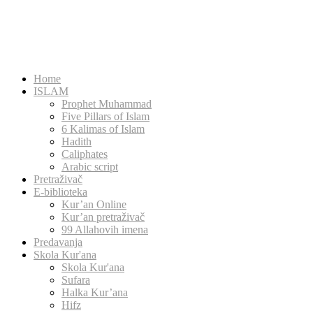
Home
ISLAM
Prophet Muhammad
Five Pillars of Islam
6 Kalimas of Islam
Hadith
Caliphates
Arabic script
Pretraživač
E-biblioteka
Kur’an Online
Kur’an pretraživač
99 Allahovih imena
Predavanja
Skola Kur'ana
Skola Kur'ana
Sufara
Halka Kur’ana
Hifz