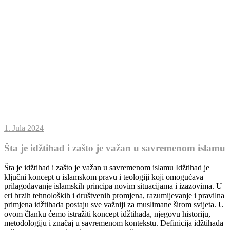
1. Jula 2024
Šta je idžtihad i zašto je važan u savremenom islamu
Šta je idžtihad i zašto je važan u savremenom islamu Idžtihad je
ključni koncept u islamskom pravu i teologiji koji omogućava
prilagođavanje islamskih principa novim situacijama i izazovima. U
eri brzih tehnoloških i društvenih promjena, razumijevanje i pravilna
primjena idžtihada postaju sve važniji za muslimane širom svijeta. U
ovom članku ćemo istražiti koncept idžtihada, njegovu historiju,
metodologiju i značaj u savremenom kontekstu. Definicija idžtihada