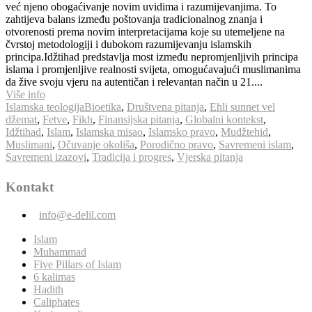
već njeno obogaćivanje novim uvidima i razumijevanjima. To
zahtijeva balans između poštovanja tradicionalnog znanja i
otvorenosti prema novim interpretacijama koje su utemeljene na
čvrstoj metodologiji i dubokom razumijevanju islamskih
principa.Idžtihad predstavlja most između nepromjenljivih principa
islama i promjenljive realnosti svijeta, omogućavajući muslimanima
da žive svoju vjeru na autentičan i relevantan način u 21....
Više info
Islamska teologija
Bioetika
,
Društvena pitanja
,
Ehli sunnet vel
džemat
,
Fetve
,
Fikh
,
Finansijska pitanja
,
Globalni kontekst
,
Idžtihad
,
Islam
,
Islamska misao
,
Islamsko pravo
,
Mudžtehid
,
Muslimani
,
Očuvanje okoliša
,
Porodično pravo
,
Savremeni islam
,
Savremeni izazovi
,
Tradicija i progres
,
Vjerska pitanja
Kontakt
info@e-delil.com
Islam
Muhammad
Five Pillars of Islam
6 kalimas
Hadith
Caliphates