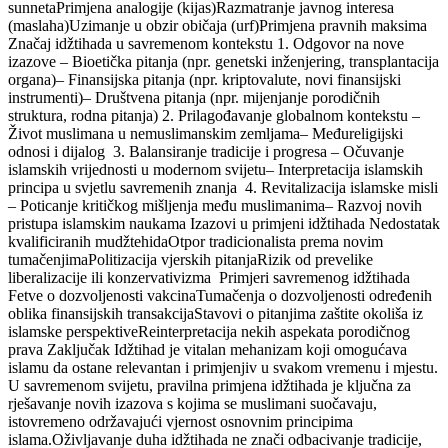
sunnetaPrimjena analogije (kijas)Razmatranje javnog interesa
(maslaha)Uzimanje u obzir običaja (urf)Primjena pravnih maksima
Značaj idžtihada u savremenom kontekstu 1. Odgovor na nove
izazove – Bioetička pitanja (npr. genetski inženjering, transplantacija
organa)– Finansijska pitanja (npr. kriptovalute, novi finansijski
instrumenti)– Društvena pitanja (npr. mijenjanje porodičnih
struktura, rodna pitanja) 2. Prilagođavanje globalnom kontekstu –
Život muslimana u nemuslimanskim zemljama– Međureligijski
odnosi i dijalog 3. Balansiranje tradicije i progresa – Očuvanje
islamskih vrijednosti u modernom svijetu– Interpretacija islamskih
principa u svjetlu savremenih znanja 4. Revitalizacija islamske misli
– Poticanje kritičkog mišljenja među muslimanima– Razvoj novih
pristupa islamskim naukama Izazovi u primjeni idžtihada Nedostatak
kvalificiranih mudžtehidaOtpor tradicionalista prema novim
tumačenjimaPolitizacija vjerskih pitanjaRizik od prevelike
liberalizacije ili konzervativizma Primjeri savremenog idžtihada
Fetve o dozvoljenosti vakcinaTumačenja o dozvoljenosti određenih
oblika finansijskih transakcijaStavovi o pitanjima zaštite okoliša iz
islamske perspektiveReinterpretacija nekih aspekata porodičnog
prava Zaključak Idžtihad je vitalan mehanizam koji omogućava
islamu da ostane relevantan i primjenjiv u svakom vremenu i mjestu.
U savremenom svijetu, pravilna primjena idžtihada je ključna za
rješavanje novih izazova s kojima se muslimani suočavaju,
istovremeno održavajući vjernost osnovnim principima
islama.Oživljavanje duha idžtihada ne znači odbacivanje tradicije,