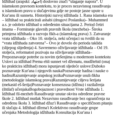
Idžtihad (arapski: اجتهاد) doslovno znači “ulaganje napora“. U
islamskom pravnom kontekstu, to je proces nezavisnog rasuđivanja
u islamskom pravu u slučajevima gdje ne postoje jasne upute u
Kur'anu ili sunnetu. Historijski razvoj idžtihada 1. Rana islamska era
– Idžtihad su prakticirali ashabi (drugovi Poslanika)– Muhammed
a.s. je odobrio idžtihad u određenim situacijama 2. Period četiri
imama – Formiranje glavnih pravnih škola (mezheba)– Široka
primjena idžtihada u razvoju fikh-a (islamskog prava) 3. Zatvaranje
vrata idžtihada – Oko 10. stoljeća, neki učenjaci su tvrdili da su
“vrata idžtihada zatvorena”– Ovo je dovelo do perioda taklida
(slijepog slijeđenja) 4. Savremeno oživljavanje idžtihada – Od 19.
stoljeća, reformatori pozivaju na oživljavanje idžtihada–
Prepoznavanje potrebe za novim rješenjima u modernom kontekstu
Uslovi za idžtihad Prema ehli sunnet vel džematu, mudžtehid (onaj
ko prakticira idžtihad) mora ispunjavati sljedeće uslove:Duboko
poznavanje Kur'ana i njegovih naukaPoznavanje hadisa i nauke o
hadisuRazumijevanje arapskog jezikaPoznavanje usuli-fikha
(metodologije islamskog prava)Razumijevanje ciljeva šerijata
(mekasid eš-šerija)Poznavanje konsenzusa (idžma) i razilaženja
(ihtilaf) učenjakaBogobojaznost i pravednost Vrste idžtihada 1.
Idžtihad fil-mezheb Rasuđivanje unutar okvira određene pravne
škole 2. Idžtihad mutlak Nezavisno rasuđivanje bez ograničenja na
određenu školu 3. Idžtihad džuz'i Rasuđivanje o specifičnom pitanju
ili slučaju 4. Idžtihad džema'i Kolektivno rasuđivanje grupe
učenjaka Metodologija idžtihada Konsultacija Kur'ana i