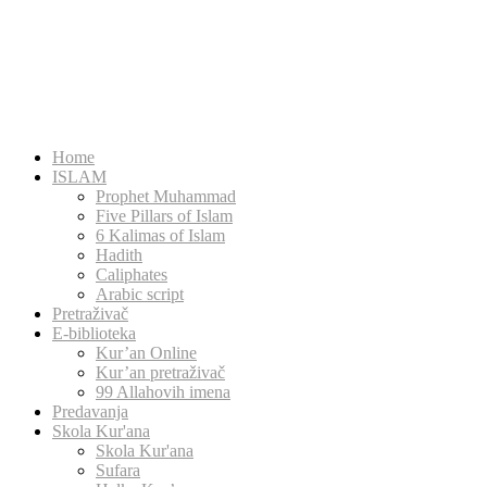
Home
ISLAM
Prophet Muhammad
Five Pillars of Islam
6 Kalimas of Islam
Hadith
Caliphates
Arabic script
Pretraživač
E-biblioteka
Kur’an Online
Kur’an pretraživač
99 Allahovih imena
Predavanja
Skola Kur'ana
Skola Kur'ana
Sufara