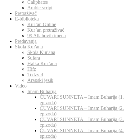
Caliphates
Arabic script
Pretraživač
E-biblioteka
Kur’an Online
Kur’an pretraživač
99 Allahovih imena
Predavanja
Skola Kur'ana
Skola Kur'ana
Sufara
Halka Kur’ana
Hifz
Tedzvid
Arapski jezik
Video
Imam Buharija
ČUVARI SUNNETA – Imam Buharija (1.
epizoda)
ČUVARI SUNNETA – Imam Buharija (2.
epizoda)
ČUVARI SUNNETA – Imam Buharija (3.
epizoda)
ČUVARI SUNNETA – Imam Buharija (4.
epizoda)