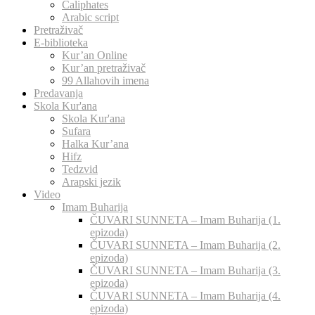
Caliphates
Arabic script
Pretraživač
E-biblioteka
Kur’an Online
Kur’an pretraživač
99 Allahovih imena
Predavanja
Skola Kur'ana
Skola Kur'ana
Sufara
Halka Kur’ana
Hifz
Tedzvid
Arapski jezik
Video
Imam Buharija
ČUVARI SUNNETA – Imam Buharija (1.
epizoda)
ČUVARI SUNNETA – Imam Buharija (2.
epizoda)
ČUVARI SUNNETA – Imam Buharija (3.
epizoda)
ČUVARI SUNNETA – Imam Buharija (4.
epizoda)