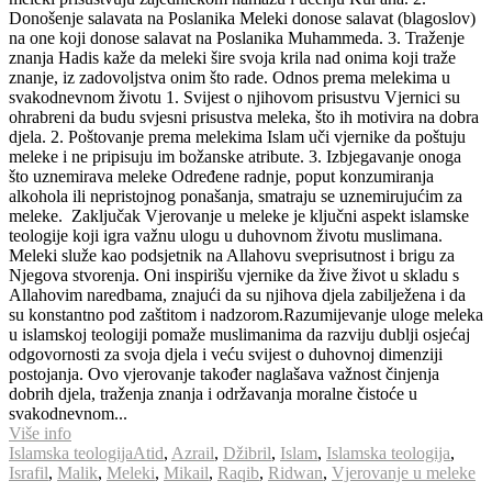
Donošenje salavata na Poslanika Meleki donose salavat (blagoslov)
na one koji donose salavat na Poslanika Muhammeda. 3. Traženje
znanja Hadis kaže da meleki šire svoja krila nad onima koji traže
znanje, iz zadovoljstva onim što rade. Odnos prema melekima u
svakodnevnom životu 1. Svijest o njihovom prisustvu Vjernici su
ohrabreni da budu svjesni prisustva meleka, što ih motivira na dobra
djela. 2. Poštovanje prema melekima Islam uči vjernike da poštuju
meleke i ne pripisuju im božanske atribute. 3. Izbjegavanje onoga
što uznemirava meleke Određene radnje, poput konzumiranja
alkohola ili nepristojnog ponašanja, smatraju se uznemirujućim za
meleke. Zaključak Vjerovanje u meleke je ključni aspekt islamske
teologije koji igra važnu ulogu u duhovnom životu muslimana.
Meleki služe kao podsjetnik na Allahovu sveprisutnost i brigu za
Njegova stvorenja. Oni inspirišu vjernike da žive život u skladu s
Allahovim naredbama, znajući da su njihova djela zabilježena i da
su konstantno pod zaštitom i nadzorom.Razumijevanje uloge meleka
u islamskoj teologiji pomaže muslimanima da razviju dublji osjećaj
odgovornosti za svoja djela i veću svijest o duhovnoj dimenziji
postojanja. Ovo vjerovanje također naglašava važnost činjenja
dobrih djela, traženja znanja i održavanja moralne čistoće u
svakodnevnom...
Više info
Islamska teologija
Atid
,
Azrail
,
Džibril
,
Islam
,
Islamska teologija
,
Israfil
,
Malik
,
Meleki
,
Mikail
,
Raqib
,
Ridwan
,
Vjerovanje u meleke