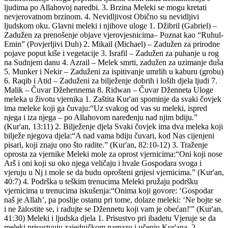
ljudima po Allahovoj naredbi. 3. Brzina Meleki se mogu kretati
nevjerovatnom brzinom. 4. Nevidljivost Obično su nevidljivi
ljudskom oku. Glavni meleki i njihove uloge 1. Džibril (Gabriel) –
Zadužen za prenošenje objave vjerovjesnicima– Poznat kao “Ruhul-
Emin” (Povjerljivi Duh) 2. Mikail (Michael) – Zadužen za prirodne
pojave poput kiše i vegetacije 3. Israfil – Zadužen za puhanje u rog
na Sudnjem danu 4. Azrail – Melek smrti, zadužen za uzimanje duša
5. Munker i Nekir – Zaduženi za ispitivanje umrlih u kaburu (grobu)
6. Raqib i Atid – Zaduženi za bilježenje dobrih i loših djela ljudi 7.
Malik – Čuvar Džehennema 8. Ridwan – Čuvar Dženneta Uloge
meleka u životu vjernika 1. Zaštita Kur'an spominje da svaki čovjek
ima meleke koji ga čuvaju:“Uz svakog od vas su meleki, ispred
njega i iza njega – po Allahovom naređenju nad njim bdiju.”
(Kur'an, 13:11) 2. Bilježenje djela Svaki čovjek ima dva meleka koji
bilježe njegova djela:“A nad vama bdiju čuvari, kod Nas cijenjeni
pisari, koji znaju ono što radite.” (Kur'an, 82:10-12) 3. Traženje
oprosta za vjernike Meleki mole za oprost vjernicima:“Oni koji nose
Arš i oni koji su oko njega veličaju i hvale Gospodara svoga i
vjeruju u Nj i mole se da budu oprošteni grijesi vjernicima.” (Kur'an,
40:7) 4. Podrška u teškim trenucima Meleki pružaju podršku
vjernicima u trenucima iskušenja:“Onima koji govore: ‘Gospodar
naš je Allah’, pa poslije ostanu pri tome, dolaze meleki: ‘Ne bojte se
i ne žalostite se, i radujte se Džennetu koji vam je obećan!'” (Kur'an,
41:30) Meleki i ljudska djela 1. Prisustvo pri ibadetu Vjeruje se da
meleki prisustvuju zajedničkom namazu i učenju Kur'ana. 2.