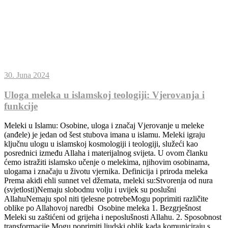
30. Juna 2024
Uloga meleka u islamskoj teologiji: Vjerovanja i
funkcije
Meleki u Islamu: Osobine, uloga i značaj Vjerovanje u meleke
(anđele) je jedan od šest stubova imana u islamu. Meleki igraju
ključnu ulogu u islamskoj kosmologiji i teologiji, služeći kao
posrednici između Allaha i materijalnog svijeta. U ovom članku
ćemo istražiti islamsko učenje o melekima, njihovim osobinama,
ulogama i značaju u životu vjernika. Definicija i priroda meleka
Prema akidi ehli sunnet vel džemata, meleki su:Stvorenja od nura
(svjetlosti)Nemaju slobodnu volju i uvijek su poslušni
AllahuNemaju spol niti tjelesne potrebeMogu poprimiti različite
oblike po Allahovoj naredbi Osobine meleka 1. Bezgrješnost
Meleki su zaštićeni od grijeha i neposlušnosti Allahu. 2. Sposobnost
transformacije Mogu poprimiti ljudski oblik kada komuniciraju s