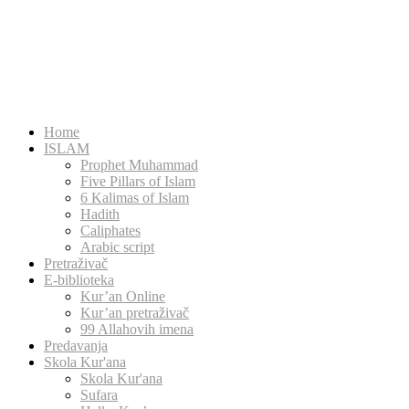
Home
ISLAM
Prophet Muhammad
Five Pillars of Islam
6 Kalimas of Islam
Hadith
Caliphates
Arabic script
Pretraživač
E-biblioteka
Kur’an Online
Kur’an pretraživač
99 Allahovih imena
Predavanja
Skola Kur'ana
Skola Kur'ana
Sufara