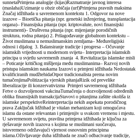
sunnetaPrimjena analogije (kijas)Razmatranje javnog interesa
(maslaha)Uzimanje u obzir običaja (urf)Primjena pravnih maksima
Značaj idžtihada u savremenom kontekstu 1. Odgovor na nove
izazove – Bioetička pitanja (npr. genetski inženjering, transplantacija
organa)– Finansijska pitanja (npr. kriptovalute, novi finansijski
instrumenti)– Društvena pitanja (npr. mijenjanje porodičnih
struktura, rodna pitanja) 2. Prilagođavanje globalnom kontekstu –
Život muslimana u nemuslimanskim zemljama– Međureligijski
odnosi i dijalog 3. Balansiranje tradicije i progresa – Očuvanje
islamskih vrijednosti u modernom svijetu– Interpretacija islamskih
principa u svjetlu savremenih znanja 4. Revitalizacija islamske misli
– Poticanje kritičkog mišljenja među muslimanima– Razvoj novih
pristupa islamskim naukama Izazovi u primjeni idžtihada Nedostatak
kvalificiranih mudžtehidaOtpor tradicionalista prema novim
tumačenjimaPolitizacija vjerskih pitanjaRizik od prevelike
liberalizacije ili konzervativizma Primjeri savremenog idžtihada
Fetve o dozvoljenosti vakcinaTumačenja o dozvoljenosti određenih
oblika finansijskih transakcijaStavovi o pitanjima zaštite okoliša iz
islamske perspektiveReinterpretacija nekih aspekata porodičnog
prava Zaključak Idžtihad je vitalan mehanizam koji omogućava
islamu da ostane relevantan i primjenjiv u svakom vremenu i mjestu.
U savremenom svijetu, pravilna primjena idžtihada je ključna za
rješavanje novih izazova s kojima se muslimani suočavaju,
istovremeno održavajući vjernost osnovnim principima
islama.Oživljavanje duha idžtihada ne znači odbacivanje tradicije,