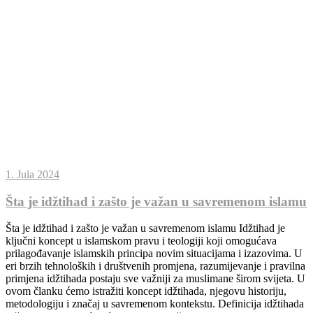
1. Jula 2024
Šta je idžtihad i zašto je važan u savremenom islamu
Šta je idžtihad i zašto je važan u savremenom islamu Idžtihad je
ključni koncept u islamskom pravu i teologiji koji omogućava
prilagođavanje islamskih principa novim situacijama i izazovima. U
eri brzih tehnoloških i društvenih promjena, razumijevanje i pravilna
primjena idžtihada postaju sve važniji za muslimane širom svijeta. U
ovom članku ćemo istražiti koncept idžtihada, njegovu historiju,
metodologiju i značaj u savremenom kontekstu. Definicija idžtihada