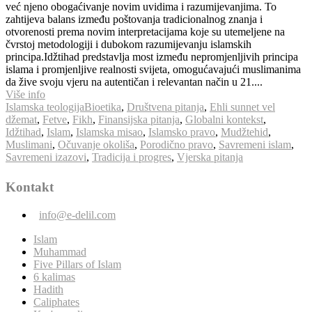
već njeno obogaćivanje novim uvidima i razumijevanjima. To
zahtijeva balans između poštovanja tradicionalnog znanja i
otvorenosti prema novim interpretacijama koje su utemeljene na
čvrstoj metodologiji i dubokom razumijevanju islamskih
principa.Idžtihad predstavlja most između nepromjenljivih principa
islama i promjenljive realnosti svijeta, omogućavajući muslimanima
da žive svoju vjeru na autentičan i relevantan način u 21....
Više info
Islamska teologija
Bioetika
,
Društvena pitanja
,
Ehli sunnet vel
džemat
,
Fetve
,
Fikh
,
Finansijska pitanja
,
Globalni kontekst
,
Idžtihad
,
Islam
,
Islamska misao
,
Islamsko pravo
,
Mudžtehid
,
Muslimani
,
Očuvanje okoliša
,
Porodično pravo
,
Savremeni islam
,
Savremeni izazovi
,
Tradicija i progres
,
Vjerska pitanja
Kontakt
info@e-delil.com
Islam
Muhammad
Five Pillars of Islam
6 kalimas
Hadith
Caliphates