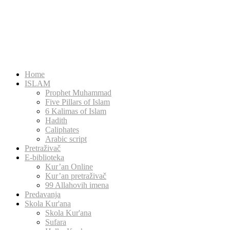
Home
ISLAM
Prophet Muhammad
Five Pillars of Islam
6 Kalimas of Islam
Hadith
Caliphates
Arabic script
Pretraživač
E-biblioteka
Kur’an Online
Kur’an pretraživač
99 Allahovih imena
Predavanja
Skola Kur'ana
Skola Kur'ana
Sufara