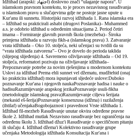
Idžtihad (arapski: اجتهاد) doslovno znači “ulaganje napora“. U
islamskom pravnom kontekstu, to je proces nezavisnog rasuđivanja
u islamskom pravu u slučajevima gdje ne postoje jasne upute u
Kur'anu ili sunnetu. Historijski razvoj idžtihada 1. Rana islamska era
– Idžtihad su prakticirali ashabi (drugovi Poslanika)– Muhammed
a.s. je odobrio idžtihad u određenim situacijama 2. Period četiri
imama – Formiranje glavnih pravnih škola (mezheba)– Široka
primjena idžtihada u razvoju fikh-a (islamskog prava) 3. Zatvaranje
vrata idžtihada – Oko 10. stoljeća, neki učenjaci su tvrdili da su
“vrata idžtihada zatvorena”– Ovo je dovelo do perioda taklida
(slijepog slijeđenja) 4. Savremeno oživljavanje idžtihada – Od 19.
stoljeća, reformatori pozivaju na oživljavanje idžtihada–
Prepoznavanje potrebe za novim rješenjima u modernom kontekstu
Uslovi za idžtihad Prema ehli sunnet vel džematu, mudžtehid (onaj
ko prakticira idžtihad) mora ispunjavati sljedeće uslove:Duboko
poznavanje Kur'ana i njegovih naukaPoznavanje hadisa i nauke o
hadisuRazumijevanje arapskog jezikaPoznavanje usuli-fikha
(metodologije islamskog prava)Razumijevanje ciljeva šerijata
(mekasid eš-šerija)Poznavanje konsenzusa (idžma) i razilaženja
(ihtilaf) učenjakaBogobojaznost i pravednost Vrste idžtihada 1.
Idžtihad fil-mezheb Rasuđivanje unutar okvira određene pravne
škole 2. Idžtihad mutlak Nezavisno rasuđivanje bez ograničenja na
određenu školu 3. Idžtihad džuz'i Rasuđivanje o specifičnom pitanju
ili slučaju 4. Idžtihad džema'i Kolektivno rasuđivanje grupe
učenjaka Metodologija idžtihada Konsultacija Kur'ana i