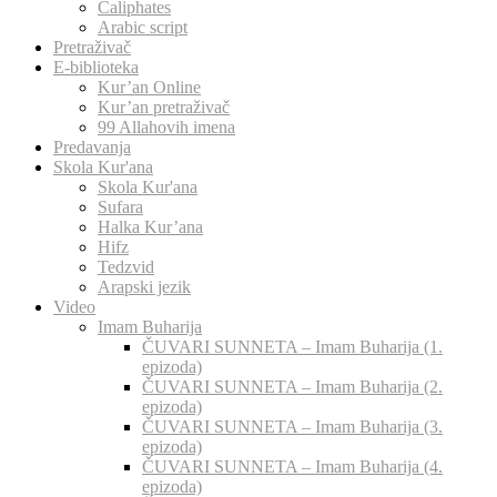
Caliphates
Arabic script
Pretraživač
E-biblioteka
Kur’an Online
Kur’an pretraživač
99 Allahovih imena
Predavanja
Skola Kur'ana
Skola Kur'ana
Sufara
Halka Kur’ana
Hifz
Tedzvid
Arapski jezik
Video
Imam Buharija
ČUVARI SUNNETA – Imam Buharija (1.
epizoda)
ČUVARI SUNNETA – Imam Buharija (2.
epizoda)
ČUVARI SUNNETA – Imam Buharija (3.
epizoda)
ČUVARI SUNNETA – Imam Buharija (4.
epizoda)