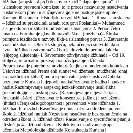
Idžtihad (arapski: اجتهاد) doslovno znači “ulaganje napora“. U
islamskom pravnom kontekstu, to je proces nezavisnog rasuđivanja
u islamskom pravu u slučajevima gdje ne postoje jasne upute u
Kur'anu ili sunnetu. Historijski razvoj idžtihada 1. Rana islamska era
– Idžtihad su prakticirali ashabi (drugovi Poslanika)– Muhammed
a.s. je odobrio idžtihad u određenim situacijama 2. Period četiri
imama – Formiranje glavnih pravnih škola (mezheba)– Široka
primjena idžtihada u razvoju fikh-a (islamskog prava) 3. Zatvaranje
vrata idžtihada – Oko 10. stoljeća, neki učenjaci su tvrdili da su
“vrata idžtihada zatvorena”– Ovo je dovelo do perioda taklida
(slijepog slijeđenja) 4. Savremeno oživljavanje idžtihada – Od 19.
stoljeća, reformatori pozivaju na oživljavanje idžtihada–
Prepoznavanje potrebe za novim rješenjima u modernom kontekstu
Uslovi za idžtihad Prema ehli sunnet vel džematu, mudžtehid (onaj
ko prakticira idžtihad) mora ispunjavati sljedeće uslove:Duboko
poznavanje Kur'ana i njegovih naukaPoznavanje hadisa i nauke o
hadisuRazumijevanje arapskog jezikaPoznavanje usuli-fikha
(metodologije islamskog prava)Razumijevanje ciljeva šerijata
(mekasid eš-šerija)Poznavanje konsenzusa (idžma) i razilaženja
(ihtilaf) učenjakaBogobojaznost i pravednost Vrste idžtihada 1.
Idžtihad fil-mezheb Rasuđivanje unutar okvira određene pravne
škole 2. Idžtihad mutlak Nezavisno rasuđivanje bez ograničenja na
određenu školu 3. Idžtihad džuz'i Rasuđivanje o specifičnom pitanju
ili slučaju 4. Idžtihad džema'i Kolektivno rasuđivanje grupe
učenjaka Metodologija idžtihada Konsultacija Kur'ana i