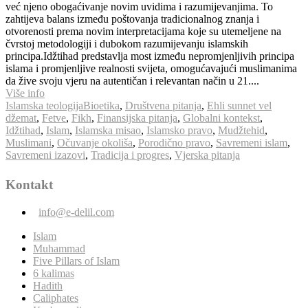
već njeno obogaćivanje novim uvidima i razumijevanjima. To
zahtijeva balans između poštovanja tradicionalnog znanja i
otvorenosti prema novim interpretacijama koje su utemeljene na
čvrstoj metodologiji i dubokom razumijevanju islamskih
principa.Idžtihad predstavlja most između nepromjenljivih principa
islama i promjenljive realnosti svijeta, omogućavajući muslimanima
da žive svoju vjeru na autentičan i relevantan način u 21....
Više info
Islamska teologija
Bioetika
,
Društvena pitanja
,
Ehli sunnet vel
džemat
,
Fetve
,
Fikh
,
Finansijska pitanja
,
Globalni kontekst
,
Idžtihad
,
Islam
,
Islamska misao
,
Islamsko pravo
,
Mudžtehid
,
Muslimani
,
Očuvanje okoliša
,
Porodično pravo
,
Savremeni islam
,
Savremeni izazovi
,
Tradicija i progres
,
Vjerska pitanja
Kontakt
info@e-delil.com
Islam
Muhammad
Five Pillars of Islam
6 kalimas
Hadith
Caliphates