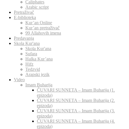
Caliphates
Arabic script
Pretraživač
E-biblioteka
Kur’an Online
Kur’an pretraživač
99 Allahovih imena
Predavanja
Skola Kur'ana
Skola Kur'ana
Sufara
Halka Kur’ana
Hifz
Tedzvid
Arapski jezik
Video
Imam Buharija
ČUVARI SUNNETA – Imam Buharija (1.
epizoda)
ČUVARI SUNNETA – Imam Buharija (2.
epizoda)
ČUVARI SUNNETA – Imam Buharija (3.
epizoda)
ČUVARI SUNNETA – Imam Buharija (4.
epizoda)