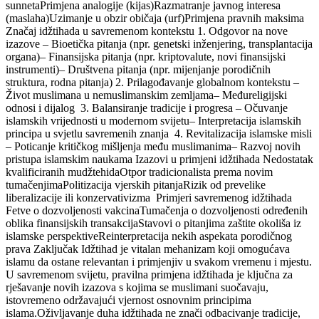
sunnetaPrimjena analogije (kijas)Razmatranje javnog interesa
(maslaha)Uzimanje u obzir običaja (urf)Primjena pravnih maksima
Značaj idžtihada u savremenom kontekstu 1. Odgovor na nove
izazove – Bioetička pitanja (npr. genetski inženjering, transplantacija
organa)– Finansijska pitanja (npr. kriptovalute, novi finansijski
instrumenti)– Društvena pitanja (npr. mijenjanje porodičnih
struktura, rodna pitanja) 2. Prilagođavanje globalnom kontekstu –
Život muslimana u nemuslimanskim zemljama– Međureligijski
odnosi i dijalog 3. Balansiranje tradicije i progresa – Očuvanje
islamskih vrijednosti u modernom svijetu– Interpretacija islamskih
principa u svjetlu savremenih znanja 4. Revitalizacija islamske misli
– Poticanje kritičkog mišljenja među muslimanima– Razvoj novih
pristupa islamskim naukama Izazovi u primjeni idžtihada Nedostatak
kvalificiranih mudžtehidaOtpor tradicionalista prema novim
tumačenjimaPolitizacija vjerskih pitanjaRizik od prevelike
liberalizacije ili konzervativizma Primjeri savremenog idžtihada
Fetve o dozvoljenosti vakcinaTumačenja o dozvoljenosti određenih
oblika finansijskih transakcijaStavovi o pitanjima zaštite okoliša iz
islamske perspektiveReinterpretacija nekih aspekata porodičnog
prava Zaključak Idžtihad je vitalan mehanizam koji omogućava
islamu da ostane relevantan i primjenjiv u svakom vremenu i mjestu.
U savremenom svijetu, pravilna primjena idžtihada je ključna za
rješavanje novih izazova s kojima se muslimani suočavaju,
istovremeno održavajući vjernost osnovnim principima
islama.Oživljavanje duha idžtihada ne znači odbacivanje tradicije,