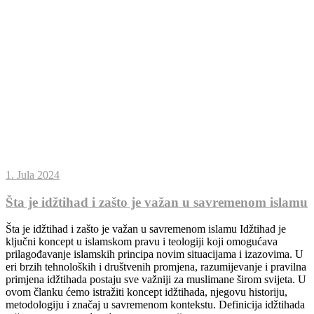
1. Jula 2024
Šta je idžtihad i zašto je važan u savremenom islamu
Šta je idžtihad i zašto je važan u savremenom islamu Idžtihad je
ključni koncept u islamskom pravu i teologiji koji omogućava
prilagođavanje islamskih principa novim situacijama i izazovima. U
eri brzih tehnoloških i društvenih promjena, razumijevanje i pravilna
primjena idžtihada postaju sve važniji za muslimane širom svijeta. U
ovom članku ćemo istražiti koncept idžtihada, njegovu historiju,
metodologiju i značaj u savremenom kontekstu. Definicija idžtihada