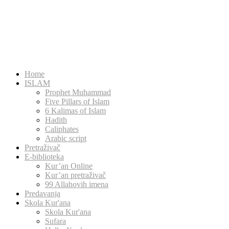
Home
ISLAM
Prophet Muhammad
Five Pillars of Islam
6 Kalimas of Islam
Hadith
Caliphates
Arabic script
Pretraživač
E-biblioteka
Kur’an Online
Kur’an pretraživač
99 Allahovih imena
Predavanja
Skola Kur'ana
Skola Kur'ana
Sufara