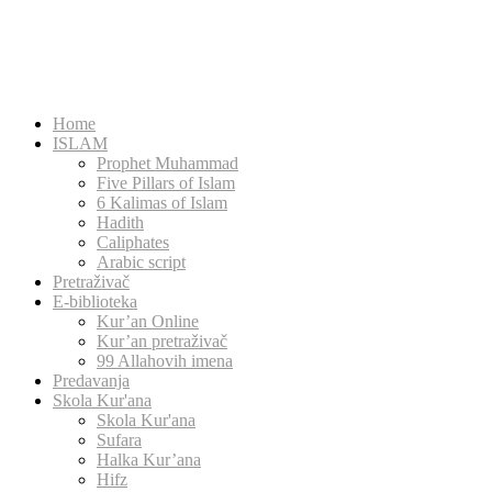
Home
ISLAM
Prophet Muhammad
Five Pillars of Islam
6 Kalimas of Islam
Hadith
Caliphates
Arabic script
Pretraživač
E-biblioteka
Kur’an Online
Kur’an pretraživač
99 Allahovih imena
Predavanja
Skola Kur'ana
Skola Kur'ana
Sufara
Halka Kur’ana
Hifz