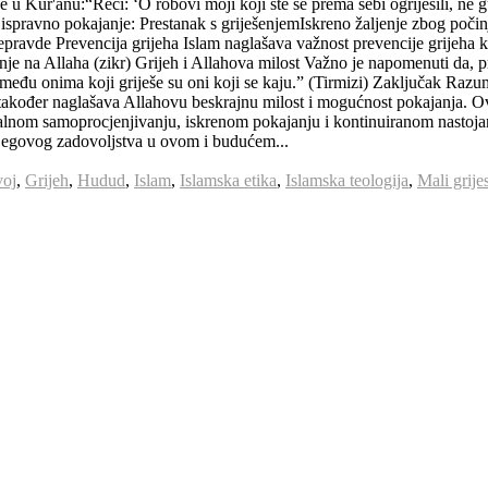
u Kur'anu:“Reci: ‘O robovi moji koji ste se prema sebi ogriješili, ne gu
a ispravno pokajanje: Prestanak s griješenjemIskreno žaljenje zbog poči
 nepravde Prevencija grijeha Islam naglašava važnost prevencije grijeha
je na Allaha (zikr) Grijeh i Allahova milost Važno je napomenuti da, pr
đu onima koji griješe su oni koji se kaju.” (Tirmizi) Zaključak Razumi
također naglašava Allahovu beskrajnu milost i mogućnost pokajanja. Ovo
alnom samoprocjenjivanju, iskrenom pokajanju i kontinuiranom nastojanj
Njegovog zadovoljstva u ovom i budućem...
voj
,
Grijeh
,
Hudud
,
Islam
,
Islamska etika
,
Islamska teologija
,
Mali grije