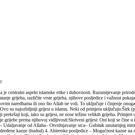
e
a je centralni aspekt islamske etike i duhovnosti. Razumijevanje prirode
e grijeha, različite vrste grijeha, njihove posljedice i važnost pokajanj
ir) Ovo su najozbiljniji grijesi u islamu. Neki od primjera uključuju:Ši
prekršaji koji, iako su grijesi, ne nose težinu velikih grijeha. Primje
je grijehe prema njihovoj vidljivosti:Skriveni grijesi: Oni koji se čine u 
e – Udaljavanje od Allaha– Otvrdnjavanje srca– Gubitak unutarnjeg mi
e određene kazne (hudud) 4. Ahiretske posljedice – Mogućnost kazne na