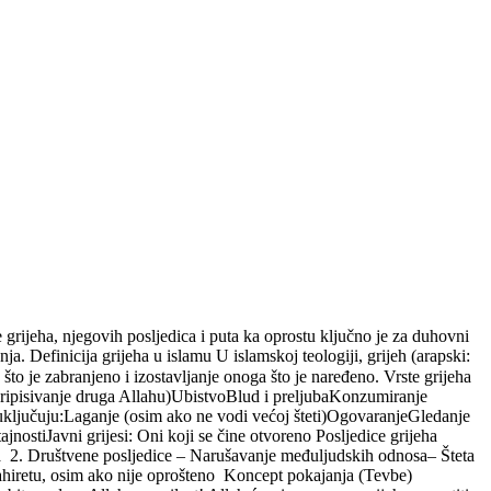
 grijeha, njegovih posljedica i puta ka oprostu ključno je za duhovni
a. Definicija grijeha u islamu U islamskoj teologiji, grijeh (arapski:
rk (pripisivanje druga Allahu)UbistvoBlud i preljubaKonzumiranje
ri uključuju:Laganje (osim ako ne vodi većoj šteti)OgovaranjeGledanje
tajnostiJavni grijesi: Oni koji se čine otvoreno Posljedice grijeha
ra 2. Društvene posljedice – Narušavanje međuljudskih odnosa– Šteta
 ahiretu, osim ako nije oprošteno Koncept pokajanja (Tevbe)