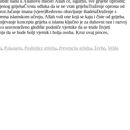
bite nadu u Allahovu milost! Allah će, sigurno, sve grijehe oprostiti;
njenog grijehaČvrsta odluka da se ne vrati grijehuTraženje oprosta od
 kroz:Jačanje imana (vjere)Redovno obavljanje ibadetaDruženje s
ema islamskom učenju, Allah voli one koji se kaju i čiste od grijeha.
jevanje koncepta grijeha u islamu ključno je za duhovni rast i razvoj
 uravnoteženo gledište podstiče vjernike da se trude živjeti
u da se bude bolji vjernik i bolja osoba. Kroz ovaj proces,
si
,
Pokajanje
,
Posljedice grijeha
,
Prevencija grijeha
,
Tevbe
,
Veliki