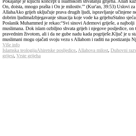
Pokajanje je ključni koncept u islamskom shvatanju grijeha. Allah kaže 
On, doista, mnogo prašta i On je milostiv.'” (Kur'an, 39:53) Uslovi z
AllahaAko grijeh uključuje prava drugih ljudi, ispravljanje učinjene
dobrim ljudimaIzbjegavanje situacija koje vode ka grijehuStalno sjećan
Poslanik Muhammed je rekao:“Svi sinovi Ademovi griješe, a najbolji me
muslimana. Dok islam ozbiljno shvata grijeh i njegove posljedice, on 
pravednim životom, ali i da ne gube nadu kada pogriješe.Ključ je u st
muslimani mogu ojačati svoju vezu s Allahom i raditi na postizanju 
Više info
Islamska teologija
Ahiretske posljedice
,
Allahova milost
,
Duhovni raz
grijesi
,
Vrste grijeha