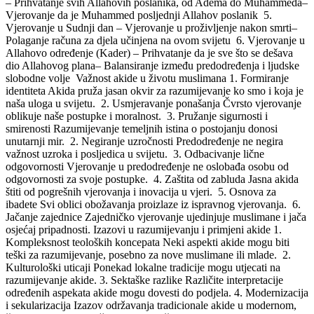
– Prihvatanje svih Allahovih poslanika, od Adema do Muhammeda–
Vjerovanje da je Muhammed posljednji Allahov poslanik 5.
Vjerovanje u Sudnji dan – Vjerovanje u proživljenje nakon smrti–
Polaganje računa za djela učinjena na ovom svijetu 6. Vjerovanje u
Allahovo određenje (Kader) – Prihvatanje da je sve što se dešava
dio Allahovog plana– Balansiranje između predodređenja i ljudske
slobodne volje Važnost akide u životu muslimana 1. Formiranje
identiteta Akida pruža jasan okvir za razumijevanje ko smo i koja je
naša uloga u svijetu. 2. Usmjeravanje ponašanja Čvrsto vjerovanje
oblikuje naše postupke i moralnost. 3. Pružanje sigurnosti i
smirenosti Razumijevanje temeljnih istina o postojanju donosi
unutarnji mir. 2. Negiranje uzročnosti Predodređenje ne negira
važnost uzroka i posljedica u svijetu. 3. Odbacivanje lične
odgovornosti Vjerovanje u predodređenje ne oslobađa osobu od
odgovornosti za svoje postupke. 4. Zaštita od zabluda Jasna akida
štiti od pogrešnih vjerovanja i inovacija u vjeri. 5. Osnova za
ibadete Svi oblici obožavanja proizlaze iz ispravnog vjerovanja. 6.
Jačanje zajednice Zajedničko vjerovanje ujedinjuje muslimane i jača
osjećaj pripadnosti. Izazovi u razumijevanju i primjeni akide 1.
Kompleksnost teoloških koncepata Neki aspekti akide mogu biti
teški za razumijevanje, posebno za nove muslimane ili mlade. 2.
Kulturološki uticaji Ponekad lokalne tradicije mogu utjecati na
razumijevanje akide. 3. Sektaške razlike Različite interpretacije
određenih aspekata akide mogu dovesti do podjela. 4. Modernizacija
i sekularizacija Izazov održavanja tradicionale akide u modernom,