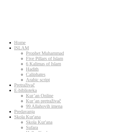
Home
ISLAM
Prophet Muhammad
Five Pillars of Islam
6 Kalimas of Islam
Hadith
Caliphates
Arabic script
Pretraživač
E-biblioteka
Kur’an Online
Kur’an pretraživač
99 Allahovih imena
Predavanja
Skola Kur'ana
Skola Kur'ana
Sufara