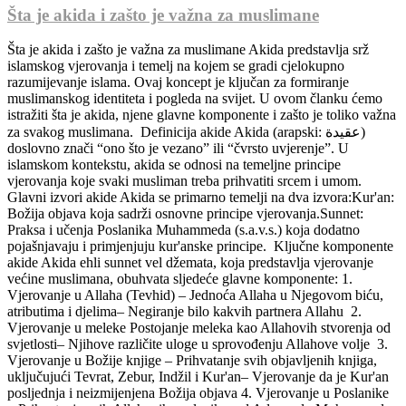
Šta je akida i zašto je važna za muslimane
Šta je akida i zašto je važna za muslimane Akida predstavlja srž
islamskog vjerovanja i temelj na kojem se gradi cjelokupno
razumijevanje islama. Ovaj koncept je ključan za formiranje
muslimanskog identiteta i pogleda na svijet. U ovom članku ćemo
istražiti šta je akida, njene glavne komponente i zašto je toliko važna
za svakog muslimana. Definicija akide Akida (arapski: عقيدة)
doslovno znači “ono što je vezano” ili “čvrsto uvjerenje”. U
islamskom kontekstu, akida se odnosi na temeljne principe
vjerovanja koje svaki musliman treba prihvatiti srcem i umom.
Glavni izvori akide Akida se primarno temelji na dva izvora:Kur'an:
Božija objava koja sadrži osnovne principe vjerovanja.Sunnet:
Praksa i učenja Poslanika Muhammeda (s.a.v.s.) koja dodatno
pojašnjavaju i primjenjuju kur'anske principe. Ključne komponente
akide Akida ehli sunnet vel džemata, koja predstavlja vjerovanje
većine muslimana, obuhvata sljedeće glavne komponente: 1.
Vjerovanje u Allaha (Tevhid) – Jednoća Allaha u Njegovom biću,
atributima i djelima– Negiranje bilo kakvih partnera Allahu 2.
Vjerovanje u meleke Postojanje meleka kao Allahovih stvorenja od
svjetlosti– Njihove različite uloge u sprovođenju Allahove volje 3.
Vjerovanje u Božije knjige – Prihvatanje svih objavljenih knjiga,
uključujući Tevrat, Zebur, Indžil i Kur'an– Vjerovanje da je Kur'an
posljednja i neizmijenjena Božija objava 4. Vjerovanje u Poslanike