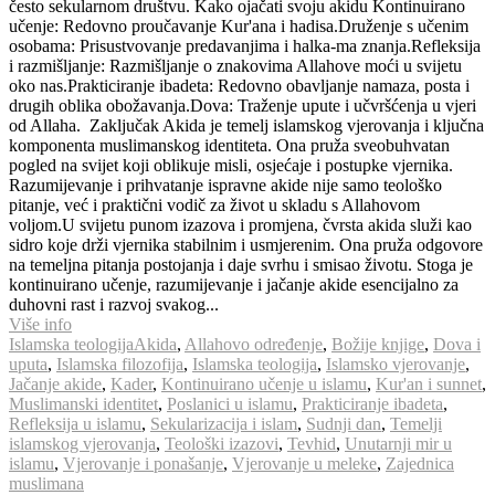
često sekularnom društvu. Kako ojačati svoju akidu Kontinuirano
učenje: Redovno proučavanje Kur'ana i hadisa.Druženje s učenim
osobama: Prisustvovanje predavanjima i halka-ma znanja.Refleksija
i razmišljanje: Razmišljanje o znakovima Allahove moći u svijetu
oko nas.Prakticiranje ibadeta: Redovno obavljanje namaza, posta i
drugih oblika obožavanja.Dova: Traženje upute i učvršćenja u vjeri
od Allaha. Zaključak Akida je temelj islamskog vjerovanja i ključna
komponenta muslimanskog identiteta. Ona pruža sveobuhvatan
pogled na svijet koji oblikuje misli, osjećaje i postupke vjernika.
Razumijevanje i prihvatanje ispravne akide nije samo teološko
pitanje, već i praktični vodič za život u skladu s Allahovom
voljom.U svijetu punom izazova i promjena, čvrsta akida služi kao
sidro koje drži vjernika stabilnim i usmjerenim. Ona pruža odgovore
na temeljna pitanja postojanja i daje svrhu i smisao životu. Stoga je
kontinuirano učenje, razumijevanje i jačanje akide esencijalno za
duhovni rast i razvoj svakog...
Više info
Islamska teologija
Akida
,
Allahovo određenje
,
Božije knjige
,
Dova i
uputa
,
Islamska filozofija
,
Islamska teologija
,
Islamsko vjerovanje
,
Jačanje akide
,
Kader
,
Kontinuirano učenje u islamu
,
Kur'an i sunnet
,
Muslimanski identitet
,
Poslanici u islamu
,
Prakticiranje ibadeta
,
Refleksija u islamu
,
Sekularizacija i islam
,
Sudnji dan
,
Temelji
islamskog vjerovanja
,
Teološki izazovi
,
Tevhid
,
Unutarnji mir u
islamu
,
Vjerovanje i ponašanje
,
Vjerovanje u meleke
,
Zajednica
muslimana