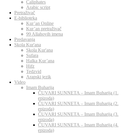
Caliphates
Arabic script
Pretraživač
E-biblioteka
Kur’an Online
Kur’an pretraživač
99 Allahovih imena
Predavanja
Skola Kur'ana
Skola Kur'ana
Sufara
Halka Kur’ana
Hifz
Tedzvid
Arapski jezik
Video
Imam Buharija
ČUVARI SUNNETA – Imam Buharija (1.
epizoda)
ČUVARI SUNNETA – Imam Buharija (2.
epizoda)
ČUVARI SUNNETA – Imam Buharija (3.
epizoda)
ČUVARI SUNNETA – Imam Buharija (4.
epizoda)