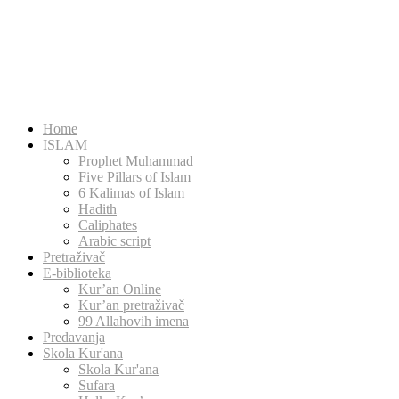
Home
ISLAM
Prophet Muhammad
Five Pillars of Islam
6 Kalimas of Islam
Hadith
Caliphates
Arabic script
Pretraživač
E-biblioteka
Kur’an Online
Kur’an pretraživač
99 Allahovih imena
Predavanja
Skola Kur'ana
Skola Kur'ana
Sufara