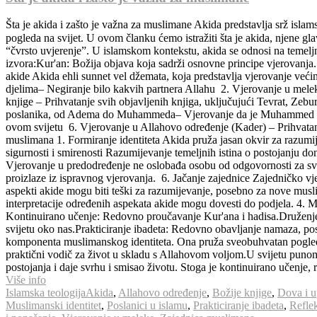
Šta je akida i zašto je važna za muslimane Akida predstavlja srž isla
pogleda na svijet. U ovom članku ćemo istražiti šta je akida, njene glavne komponente i 
“čvrsto uvjerenje”. U islamskom kontekstu, akida se odnosi na temelj
izvora:Kur'an: Božija objava koja sadrži osnovne principe vjerovanj
akide Akida ehli sunnet vel džemata, koja predstavlja vjerovanje ve
djelima– Negiranje bilo kakvih partnera Allahu 2. Vjerovanje u melek
knjige – Prihvatanje svih objavljenih knjiga, uključujući Tevrat, Zebu
poslanika, od Adema do Muhammeda– Vjerovanje da je Muhammed poslj
ovom svijetu 6. Vjerovanje u Allahovo određenje (Kader) – Prihvatan
muslimana 1. Formiranje identiteta Akida pruža jasan okvir za razumi
sigurnosti i smirenosti Razumijevanje temeljnih istina o postojanju d
Vjerovanje u predodređenje ne oslobađa osobu od odgovornosti za svoje
proizlaze iz ispravnog vjerovanja. 6. Jačanje zajednice Zajedničko vj
aspekti akide mogu biti teški za razumijevanje, posebno za nove muslim
interpretacije određenih aspekata akide mogu dovesti do podjela. 4. 
Kontinuirano učenje: Redovno proučavanje Kur'ana i hadisa.Druženje
svijetu oko nas.Prakticiranje ibadeta: Redovno obavljanje namaza, pos
komponenta muslimanskog identiteta. Ona pruža sveobuhvatan pogled na 
praktični vodič za život u skladu s Allahovom voljom.U svijetu punom 
postojanja i daje svrhu i smisao životu. Stoga je kontinuirano učenje, 
Više info
Islamska teologija
Akida
,
Allahovo određenje
,
Božije knjige
,
Dova i u
Muslimanski identitet
,
Poslanici u islamu
,
Prakticiranje ibadeta
,
Reflek