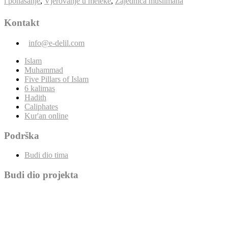
i ponašanje
,
Vjerovanje u meleke
,
Zajednica muslimana
Kontakt
info@e-delil.com
Islam
Muhammad
Five Pillars of Islam
6 kalimas
Hadith
Caliphates
Kur'an online
Podrška
Budi dio tima
Budi dio projekta