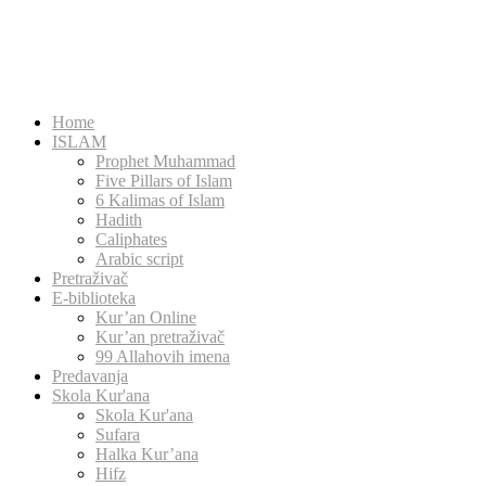
Home
ISLAM
Prophet Muhammad
Five Pillars of Islam
6 Kalimas of Islam
Hadith
Caliphates
Arabic script
Pretraživač
E-biblioteka
Kur’an Online
Kur’an pretraživač
99 Allahovih imena
Predavanja
Skola Kur'ana
Skola Kur'ana
Sufara
Halka Kur’ana
Hifz