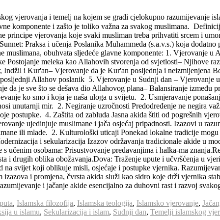
mskog vjerovanja i temelj na kojem se gradi cjelokupno razumijevanje is
zašto je toliko važna za svakog muslimana. Definicija akide Akida (arapski: عقيدة) doslovn
ne principe vjerovanja koje svaki musliman treba prihvatiti srcem i um
a.Sunnet: Praksa i učenja Poslanika Muhammeda (s.a.v.s.) koja dodatno
ćine muslimana, obuhvata sljedeće glavne komponente: 1. Vjerovanje u A
e Postojanje meleka kao Allahovih stvorenja od svjetlosti– Njihove raz
r, Indžil i Kur'an– Vjerovanje da je Kur'an posljednja i neizmijenjena 
ednji Allahov poslanik 5. Vjerovanje u Sudnji dan – Vjerovanje u pr
je da je sve što se dešava dio Allahovog plana– Balansiranje između pr
jevanje ko smo i koja je naša uloga u svijetu. 2. Usmjeravanje ponašan
onosi unutarnji mir. 2. Negiranje uzročnosti Predodređenje ne negira važ
 postupke. 4. Zaštita od zabluda Jasna akida štiti od pogrešnih vjerov
erovanje ujedinjuje muslimane i jača osjećaj pripadnosti. Izazovi u ra
ane ili mlade. 2. Kulturološki uticaji Ponekad lokalne tradicije mogu u
Modernizacija i sekularizacija Izazov održavanja tradicionale akide u 
 s učenim osobama: Prisustvovanje predavanjima i halka-ma znanja.Ref
ta i drugih oblika obožavanja.Dova: Traženje upute i učvršćenja u vjer
svijet koji oblikuje misli, osjećaje i postupke vjernika. Razumijevanje
izazova i promjena, čvrsta akida služi kao sidro koje drži vjernika st
razumijevanje i jačanje akide esencijalno za duhovni rast i razvoj svakog
puta
,
Islamska filozofija
,
Islamska teologija
,
Islamsko vjerovanje
,
Jačan
sija u islamu
,
Sekularizacija i islam
,
Sudnji dan
,
Temelji islamskog vje