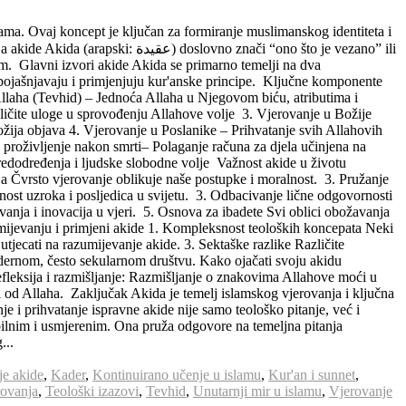
lama. Ovaj koncept je ključan za formiranje muslimanskog identiteta i
o znači “ono što je vezano” ili
om. Glavni izvori akide Akida se primarno temelji na dva
 pojašnjavaju i primjenjuju kur'anske principe. Ključne komponente
llaha (Tevhid) – Jednoća Allaha u Njegovom biću, atributima i
ličite uloge u sprovođenju Allahove volje 3. Vjerovanje u Božije
Božija objava 4. Vjerovanje u Poslanike – Prihvatanje svih Allahovih
oživljenje nakon smrti– Polaganje računa za djela učinjena na
edodređenja i ljudske slobodne volje Važnost akide u životu
ja Čvrsto vjerovanje oblikuje naše postupke i moralnost. 3. Pružanje
nost uzroka i posljedica u svijetu. 3. Odbacivanje lične odgovornosti
anja i inovacija u vjeri. 5. Osnova za ibadete Svi oblici obožavanja
zumijevanju i primjeni akide 1. Kompleksnost teoloških koncepata Neki
tjecati na razumijevanje akide. 3. Sektaške razlike Različite
modernom, često sekularnom društvu. Kako ojačati svoju akidu
leksija i razmišljanje: Razmišljanje o znakovima Allahove moći u
i od Allaha. Zaključak Akida je temelj islamskog vjerovanja i ključna
 i prihvatanje ispravne akide nije samo teološko pitanje, već i
abilnim i usmjerenim. Ona pruža odgovore na temeljna pitanja
...
je akide
,
Kader
,
Kontinuirano učenje u islamu
,
Kur'an i sunnet
,
rovanja
,
Teološki izazovi
,
Tevhid
,
Unutarnji mir u islamu
,
Vjerovanje