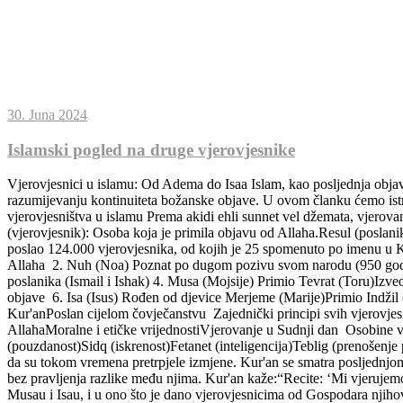
30. Juna 2024
Islamski pogled na druge vjerovjesnike
Vjerovjesnici u islamu: Od Adema do Isaa Islam, kao posljednja objava
razumijevanju kontinuiteta božanske objave. U ovom članku ćemo istra
vjerovjesništva u islamu Prema akidi ehli sunnet vel džemata, vjerovan
(vjerovjesnik): Osoba koja je primila objavu od Allaha.Resul (poslani
poslao 124.000 vjerovjesnika, od kojih je 25 spomenuto po imenu u K
Allaha 2. Nuh (Noa) Poznat po dugom pozivu svom narodu (950 godina
poslanika (Ismail i Ishak) 4. Musa (Mojsije) Primio Tevrat (Toru)Izv
objave 6. Isa (Isus) Rođen od djevice Merjeme (Marije)Primio Indži
Kur'anPoslan cijelom čovječanstvu Zajednički principi svih vjerovje
AllahaMoralne i etičke vrijednostiVjerovanje u Sudnji dan Osobine vj
(pouzdanost)Sidq (iskrenost)Fetanet (inteligencija)Teblig (prenošenje
da su tokom vremena pretrpjele izmjene. Kur'an se smatra posljednj
bez pravljenja razlike među njima. Kur'an kaže:“Recite: ‘Mi vjerujemo u
Musau i Isau, i u ono što je dano vjerovjesnicima od Gospodara njih