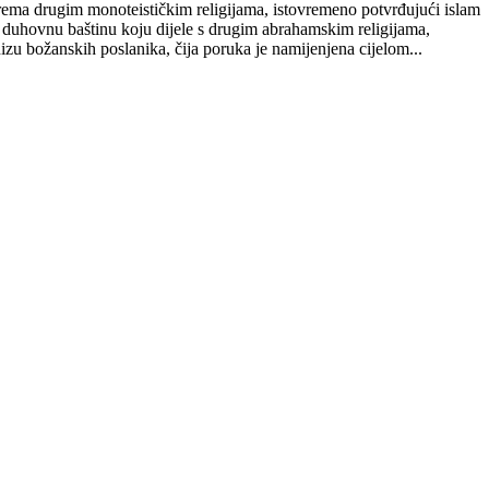
prema drugim monoteističkim religijama, istovremeno potvrđujući islam
duhovnu baštinu koju dijele s drugim abrahamskim religijama,
u božanskih poslanika, čija poruka je namijenjena cijelom...