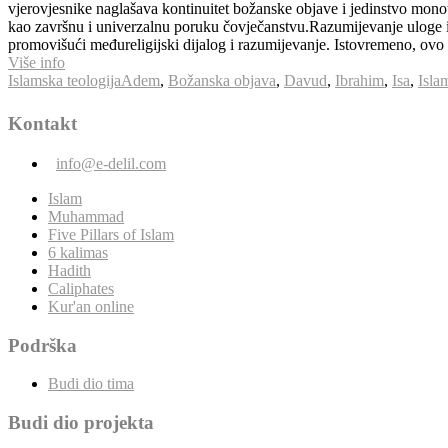
vjerovjesnike naglašava kontinuitet božanske objave i jedinstvo mono
kao završnu i univerzalnu poruku čovječanstvu.Razumijevanje uloge 
promovišući međureligijski dijalog i razumijevanje. Istovremeno, ov
Više info
Islamska teologija
Adem
,
Božanska objava
,
Davud
,
Ibrahim
,
Isa
,
Isla
Kontakt
info@e-delil.com
Islam
Muhammad
Five Pillars of Islam
6 kalimas
Hadith
Caliphates
Kur'an online
Podrška
Budi dio tima
Budi dio projekta