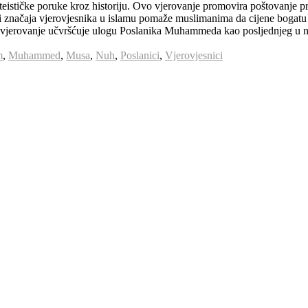
teističke poruke kroz historiju. Ovo vjerovanje promovira poštovanje 
i značaja vjerovjesnika u islamu pomaže muslimanima da cijene bogatu 
o vjerovanje učvršćuje ulogu Poslanika Muhammeda kao posljednjeg u niz
m
,
Muhammed
,
Musa
,
Nuh
,
Poslanici
,
Vjerovjesnici