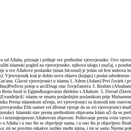
 od Allaha, priznaje i poštuje sve prethodne vjerovjesnike. Ovo vjerov
žiti islamski pogled na vjerovjesnike, njihovu ulogu i značaj, s poseb
je u sve Allahove poslanike (iman bil-rusul) je jedan od šest stubova im
k): Vjerovjesnik koji je dobio novu objavu (knjigu) i poslat određenom 
ur'anu. Glavni vjerovjesnici u islamu 1. Adem (Adam) Prvi čovjek i p
)Preživio potop u arciDrugi otac čovječanstva 3. Ibrahim (Abraham) 
eo Benu Israil iz EgiptaRazgovarao direktno s Allahom 5. Davud (David
l (Evanđelje)U islamu se smatra posljednjim poslanikom prije Muhamm
snika Prema islamskom učenju, svi vjerovjesnici su donosili istu osn
erovjesnika Ehli sunnet vel džemat vjeruje da su svi vjerovjesnici ima
 poruke) Islamski stav prema prethodnim objavama Islam uči da su preth
om i neizmijenjenom Allahovom objavom. Poštovanje prema svim vjerovj
 Allaha i u ono što se objavljuje nama, i u ono što je objavljeno Ibrahi
ova; mi ne pravimo nikakve razlike među njima, i mi se samo Njemu po