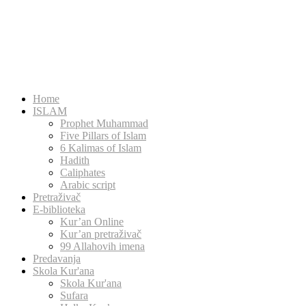
Home
ISLAM
Prophet Muhammad
Five Pillars of Islam
6 Kalimas of Islam
Hadith
Caliphates
Arabic script
Pretraživač
E-biblioteka
Kur’an Online
Kur’an pretraživač
99 Allahovih imena
Predavanja
Skola Kur'ana
Skola Kur'ana
Sufara