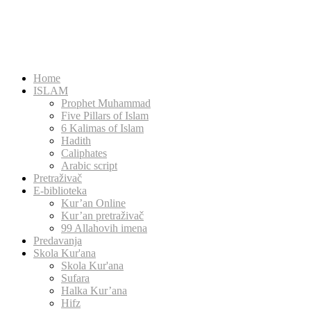
Home
ISLAM
Prophet Muhammad
Five Pillars of Islam
6 Kalimas of Islam
Hadith
Caliphates
Arabic script
Pretraživač
E-biblioteka
Kur’an Online
Kur’an pretraživač
99 Allahovih imena
Predavanja
Skola Kur'ana
Skola Kur'ana
Sufara
Halka Kur’ana
Hifz