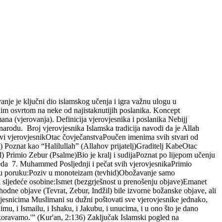
anje je ključni dio islamskog učenja i igra važnu ulogu u
nim osvrtom na neke od najistaknutijih poslanika. Koncept
ana (vjerovanja). Definicija vjerovjesnika i poslanika Nebijj
narodu. Broj vjerovjesnika Islamska tradicija navodi da je Allah
rvi vjerovjesnikOtac čovječanstvaPoučen imenima svih stvari od
Poznat kao “Halilullah” (Allahov prijatelj)Graditelj KabeOtac
) Primio Zebur (Psalme)Bio je kralj i sudijaPoznat po lijepom učenju
eda 7. Muhammed Posljednji i pečat svih vjerovjesnikaPrimio
ovnu poruku:Poziv u monoteizam (tevhid)Obožavanje samo
li sljedeće osobine:Ismet (bezgrješnost u prenošenju objave)Emanet
odne objave (Tevrat, Zebur, Indžil) bile izvorne božanske objave, ali
esnicima Muslimani su dužni poštovati sve vjerovjesnike jednako,
mu, i Ismailu, i Ishaku, i Jakubu, i unucima, i u ono što je dano
koravamo.'” (Kur'an, 2:136) Zaključak Islamski pogled na