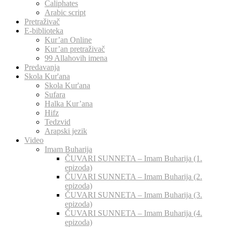
Caliphates
Arabic script
Pretraživač
E-biblioteka
Kur’an Online
Kur’an pretraživač
99 Allahovih imena
Predavanja
Skola Kur'ana
Skola Kur'ana
Sufara
Halka Kur’ana
Hifz
Tedzvid
Arapski jezik
Video
Imam Buharija
ČUVARI SUNNETA – Imam Buharija (1.
epizoda)
ČUVARI SUNNETA – Imam Buharija (2.
epizoda)
ČUVARI SUNNETA – Imam Buharija (3.
epizoda)
ČUVARI SUNNETA – Imam Buharija (4.
epizoda)