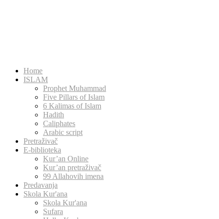
Home
ISLAM
Prophet Muhammad
Five Pillars of Islam
6 Kalimas of Islam
Hadith
Caliphates
Arabic script
Pretraživač
E-biblioteka
Kur’an Online
Kur’an pretraživač
99 Allahovih imena
Predavanja
Skola Kur'ana
Skola Kur'ana
Sufara