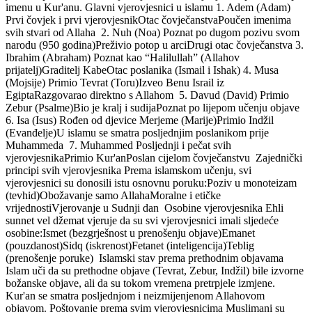
imenu u Kur'anu. Glavni vjerovjesnici u islamu 1. Adem (Adam)
Prvi čovjek i prvi vjerovjesnikOtac čovječanstvaPoučen imenima
svih stvari od Allaha 2. Nuh (Noa) Poznat po dugom pozivu svom
narodu (950 godina)Preživio potop u arciDrugi otac čovječanstva 3.
Ibrahim (Abraham) Poznat kao “Halilullah” (Allahov
prijatelj)Graditelj KabeOtac poslanika (Ismail i Ishak) 4. Musa
(Mojsije) Primio Tevrat (Toru)Izveo Benu Israil iz
EgiptaRazgovarao direktno s Allahom 5. Davud (David) Primio
Zebur (Psalme)Bio je kralj i sudijaPoznat po lijepom učenju objave
6. Isa (Isus) Rođen od djevice Merjeme (Marije)Primio Indžil
(Evanđelje)U islamu se smatra posljednjim poslanikom prije
Muhammeda 7. Muhammed Posljednji i pečat svih
vjerovjesnikaPrimio Kur'anPoslan cijelom čovječanstvu Zajednički
principi svih vjerovjesnika Prema islamskom učenju, svi
vjerovjesnici su donosili istu osnovnu poruku:Poziv u monoteizam
(tevhid)Obožavanje samo AllahaMoralne i etičke
vrijednostiVjerovanje u Sudnji dan Osobine vjerovjesnika Ehli
sunnet vel džemat vjeruje da su svi vjerovjesnici imali sljedeće
osobine:Ismet (bezgrješnost u prenošenju objave)Emanet
(pouzdanost)Sidq (iskrenost)Fetanet (inteligencija)Teblig
(prenošenje poruke) Islamski stav prema prethodnim objavama
Islam uči da su prethodne objave (Tevrat, Zebur, Indžil) bile izvorne
božanske objave, ali da su tokom vremena pretrpjele izmjene.
Kur'an se smatra posljednjom i neizmijenjenom Allahovom
objavom. Poštovanje prema svim vjerovjesnicima Muslimani su