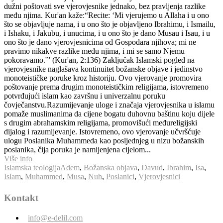
dužni poštovati sve vjerovjesnike jednako, bez pravljenja razlike
među njima. Kur'an kaže:“Recite: ‘Mi vjerujemo u Allaha i u ono
što se objavljuje nama, i u ono što je objavljeno Ibrahimu, i Ismailu,
i Ishaku, i Jakubu, i unucima, i u ono što je dano Musau i Isau, i u
ono što je dano vjerovjesnicima od Gospodara njihova; mi ne
pravimo nikakve razlike među njima, i mi se samo Njemu
pokoravamo.'” (Kur'an, 2:136) Zaključak Islamski pogled na
vjerovjesnike naglašava kontinuitet božanske objave i jedinstvo
monoteističke poruke kroz historiju. Ovo vjerovanje promovira
poštovanje prema drugim monoteističkim religijama, istovremeno
potvrđujući islam kao završnu i univerzalnu poruku
čovječanstvu.Razumijevanje uloge i značaja vjerovjesnika u islamu
pomaže muslimanima da cijene bogatu duhovnu baštinu koju dijele
s drugim abrahamskim religijama, promovišući međureligijski
dijalog i razumijevanje. Istovremeno, ovo vjerovanje učvršćuje
ulogu Poslanika Muhammeda kao posljednjeg u nizu božanskih
poslanika, čija poruka je namijenjena cijelom...
Više info
Islamska teologija
Adem
,
Božanska objava
,
Davud
,
Ibrahim
,
Isa
,
Islam
,
Muhammed
,
Musa
,
Nuh
,
Poslanici
,
Vjerovjesnici
Kontakt
info@e-delil.com