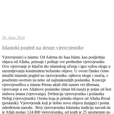
30. Juna 2024
Islamski pogled na druge vjerovjesnike
Vjerovjesnici u islamu: Od Adema do Isaa Islam, kao posljednja
objava od Allaha, priznaje i poštuje sve prethodne vjerovjesnike.
Ovo vjerovanje je ključni dio islamskog učenja i igra važnu ulogu u
razumijevanju kontinuiteta božanske objave. U ovom članku ćemo
istražiti islamski pogled na vjerovjesnike, njihovu ulogu i značaj, s
posebnim osvrtom na neke od najistaknutijih poslanika. Koncept
vjerovjesništva u islamu Prema akidi ehli sunnet vel džemata,
vjerovanje u sve Allahove poslanike (iman bil-rusul) je jedan od šest
stubova imana (vjerovanja). Definicija vjerovjesnika i poslanika
Nebijj (vjerovjesnik): Osoba koja je primila objavu od Allaha.Resul
(poslanik): Vjerovjesnik koji je dobio novu objavu (knjigu) i poslat
određenom narodu. Broj vjerovjesnika Islamska tradicija navodi da
je Allah poslao 124.000 vjerovjesnika, od kojih je 25 spomenuto po