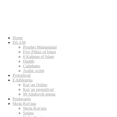
Home
ISLAM
Prophet Muhammad
Five Pillars of Islam
6 Kalimas of Islam
Hadith
Caliphates
Arabic script
Pretraživač
E-biblioteka
Kur’an Online
Kur’an pretraživač
99 Allahovih imena
Predavanja
Skola Kur'ana
Skola Kur'ana
Sufara