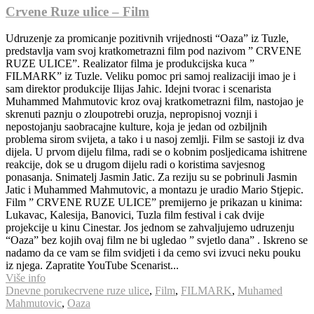
Crvene Ruze ulice – Film
Udruzenje za promicanje pozitivnih vrijednosti “Oaza” iz Tuzle,
predstavlja vam svoj kratkometrazni film pod nazivom ” CRVENE
RUZE ULICE”. Realizator filma je produkcijska kuca ”
FILMARK” iz Tuzle. Veliku pomoc pri samoj realizaciji imao je i
sam direktor produkcije Ilijas Jahic. Idejni tvorac i scenarista
Muhammed Mahmutovic kroz ovaj kratkometrazni film, nastojao je
skrenuti paznju o zloupotrebi oruzja, nepropisnoj voznji i
nepostojanju saobracajne kulture, koja je jedan od ozbiljnih
problema sirom svijeta, a tako i u nasoj zemlji. Film se sastoji iz dva
dijela. U prvom dijelu filma, radi se o kobnim posljedicama ishitrene
reakcije, dok se u drugom dijelu radi o koristima savjesnog
ponasanja. Snimatelj Jasmin Jatic. Za reziju su se pobrinuli Jasmin
Jatic i Muhammed Mahmutovic, a montazu je uradio Mario Stjepic.
Film ” CRVENE RUZE ULICE” premijerno je prikazan u kinima:
Lukavac, Kalesija, Banovici, Tuzla film festival i cak dvije
projekcije u kinu Cinestar. Jos jednom se zahvaljujemo udruzenju
“Oaza” bez kojih ovaj film ne bi ugledao ” svjetlo dana” . Iskreno se
nadamo da ce vam se film svidjeti i da cemo svi izvuci neku pouku
iz njega. Zapratite YouTube Scenarist...
Više info
Dnevne poruke
crvene ruze ulice
,
Film
,
FILMARK
,
Muhamed
Mahmutovic
,
Oaza