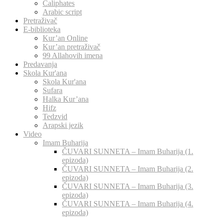
Caliphates
Arabic script
Pretraživač
E-biblioteka
Kur’an Online
Kur’an pretraživač
99 Allahovih imena
Predavanja
Skola Kur'ana
Skola Kur'ana
Sufara
Halka Kur’ana
Hifz
Tedzvid
Arapski jezik
Video
Imam Buharija
ČUVARI SUNNETA – Imam Buharija (1.
epizoda)
ČUVARI SUNNETA – Imam Buharija (2.
epizoda)
ČUVARI SUNNETA – Imam Buharija (3.
epizoda)
ČUVARI SUNNETA – Imam Buharija (4.
epizoda)