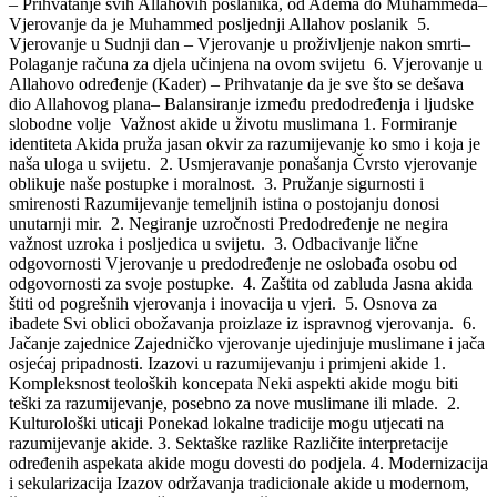
– Prihvatanje svih Allahovih poslanika, od Adema do Muhammeda–
Vjerovanje da je Muhammed posljednji Allahov poslanik 5.
Vjerovanje u Sudnji dan – Vjerovanje u proživljenje nakon smrti–
Polaganje računa za djela učinjena na ovom svijetu 6. Vjerovanje u
Allahovo određenje (Kader) – Prihvatanje da je sve što se dešava
dio Allahovog plana– Balansiranje između predodređenja i ljudske
slobodne volje Važnost akide u životu muslimana 1. Formiranje
identiteta Akida pruža jasan okvir za razumijevanje ko smo i koja je
naša uloga u svijetu. 2. Usmjeravanje ponašanja Čvrsto vjerovanje
oblikuje naše postupke i moralnost. 3. Pružanje sigurnosti i
smirenosti Razumijevanje temeljnih istina o postojanju donosi
unutarnji mir. 2. Negiranje uzročnosti Predodređenje ne negira
važnost uzroka i posljedica u svijetu. 3. Odbacivanje lične
odgovornosti Vjerovanje u predodređenje ne oslobađa osobu od
odgovornosti za svoje postupke. 4. Zaštita od zabluda Jasna akida
štiti od pogrešnih vjerovanja i inovacija u vjeri. 5. Osnova za
ibadete Svi oblici obožavanja proizlaze iz ispravnog vjerovanja. 6.
Jačanje zajednice Zajedničko vjerovanje ujedinjuje muslimane i jača
osjećaj pripadnosti. Izazovi u razumijevanju i primjeni akide 1.
Kompleksnost teoloških koncepata Neki aspekti akide mogu biti
teški za razumijevanje, posebno za nove muslimane ili mlade. 2.
Kulturološki uticaji Ponekad lokalne tradicije mogu utjecati na
razumijevanje akide. 3. Sektaške razlike Različite interpretacije
određenih aspekata akide mogu dovesti do podjela. 4. Modernizacija
i sekularizacija Izazov održavanja tradicionale akide u modernom,