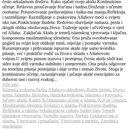
često sekularnom društvu. Kako ojačati svoju akidu Kontinuirano
učenje: Redovno proučavanje Kur'ana i hadisa.Druženje s učenim
osobama: Prisustvovanje predavanjima i halka-ma znanja.Refleksija
i razmišljanje: Razmišljanje o znakovima Allahove moći u svijetu
oko nas.Prakticiranje ibadeta: Redovno obavljanje namaza, posta i
drugih oblika obožavanja.Dova: Traženje upute i učvršćenja u vjeri
od Allaha. Zaključak Akida je temelj islamskog vjerovanja i ključna
komponenta muslimanskog identiteta. Ona pruža sveobuhvatan
pogled na svijet koji oblikuje misli, osjećaje i postupke vjernika.
Razumijevanje i prihvatanje ispravne akide nije samo teološko
pitanje, već i praktični vodič za život u skladu s Allahovom
voljom.U svijetu punom izazova i promjena, čvrsta akida služi kao
sidro koje drži vjernika stabilnim i usmjerenim. Ona pruža odgovore
na temeljna pitanja postojanja i daje svrhu i smisao životu. Stoga je
kontinuirano učenje, razumijevanje i jačanje akide esencijalno za
duhovni rast i razvoj svakog...
Više info
Islamska teologija
Akida
,
Allahovo određenje
,
Božije knjige
,
Dova i
uputa
,
Islamska filozofija
,
Islamska teologija
,
Islamsko vjerovanje
,
Jačanje akide
,
Kader
,
Kontinuirano učenje u islamu
,
Kur'an i sunnet
,
Muslimanski identitet
,
Poslanici u islamu
,
Prakticiranje ibadeta
,
Refleksija u islamu
,
Sekularizacija i islam
,
Sudnji dan
,
Temelji
islamskog vjerovanja
,
Teološki izazovi
,
Tevhid
,
Unutarnji mir u
islamu
,
Vjerovanje i ponašanje
,
Vjerovanje u meleke
,
Zajednica
muslimana