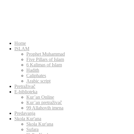
Home
ISLAM
Prophet Muhammad
Five Pillars of Islam
6 Kalimas of Islam
Hadith
Caliphates
Arabic script
Pretraživač
E-biblioteka
Kur’an Online
Kur’an pretraživač
99 Allahovih imena
Predavanja
Skola Kur'ana
Skola Kur'ana
Sufara