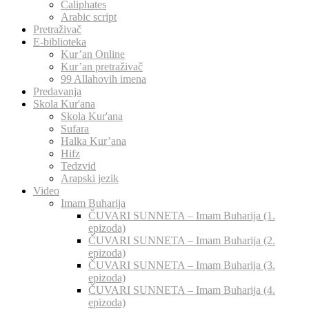
Caliphates
Arabic script
Pretraživač
E-biblioteka
Kur’an Online
Kur’an pretraživač
99 Allahovih imena
Predavanja
Skola Kur'ana
Skola Kur'ana
Sufara
Halka Kur’ana
Hifz
Tedzvid
Arapski jezik
Video
Imam Buharija
ČUVARI SUNNETA – Imam Buharija (1.
epizoda)
ČUVARI SUNNETA – Imam Buharija (2.
epizoda)
ČUVARI SUNNETA – Imam Buharija (3.
epizoda)
ČUVARI SUNNETA – Imam Buharija (4.
epizoda)