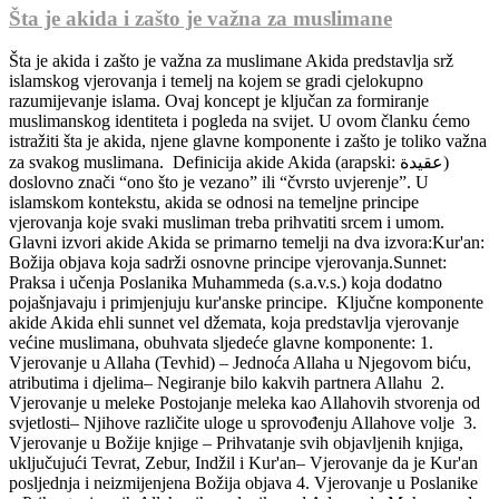
Šta je akida i zašto je važna za muslimane
Šta je akida i zašto je važna za muslimane Akida predstavlja srž
islamskog vjerovanja i temelj na kojem se gradi cjelokupno
razumijevanje islama. Ovaj koncept je ključan za formiranje
muslimanskog identiteta i pogleda na svijet. U ovom članku ćemo
istražiti šta je akida, njene glavne komponente i zašto je toliko važna
za svakog muslimana. Definicija akide Akida (arapski: عقيدة)
doslovno znači “ono što je vezano” ili “čvrsto uvjerenje”. U
islamskom kontekstu, akida se odnosi na temeljne principe
vjerovanja koje svaki musliman treba prihvatiti srcem i umom.
Glavni izvori akide Akida se primarno temelji na dva izvora:Kur'an:
Božija objava koja sadrži osnovne principe vjerovanja.Sunnet:
Praksa i učenja Poslanika Muhammeda (s.a.v.s.) koja dodatno
pojašnjavaju i primjenjuju kur'anske principe. Ključne komponente
akide Akida ehli sunnet vel džemata, koja predstavlja vjerovanje
većine muslimana, obuhvata sljedeće glavne komponente: 1.
Vjerovanje u Allaha (Tevhid) – Jednoća Allaha u Njegovom biću,
atributima i djelima– Negiranje bilo kakvih partnera Allahu 2.
Vjerovanje u meleke Postojanje meleka kao Allahovih stvorenja od
svjetlosti– Njihove različite uloge u sprovođenju Allahove volje 3.
Vjerovanje u Božije knjige – Prihvatanje svih objavljenih knjiga,
uključujući Tevrat, Zebur, Indžil i Kur'an– Vjerovanje da je Kur'an
posljednja i neizmijenjena Božija objava 4. Vjerovanje u Poslanike