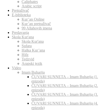
Caliphates
Arabic script
Pretraživač
E-biblioteka
Kur’an Online
Kur’an pretraživač
99 Allahovih imena
Predavanja
Skola Kur'ana
Skola Kur'ana
Sufara
Halka Kur’ana
Hifz
Tedzvid
Arapski jezik
Video
Imam Buharija
ČUVARI SUNNETA – Imam Buharija (1.
epizoda)
ČUVARI SUNNETA – Imam Buharija (2.
epizoda)
ČUVARI SUNNETA – Imam Buharija (3.
epizoda)
ČUVARI SUNNETA – Imam Buharija (4.
epizoda)