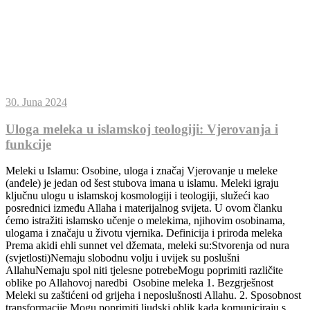
30. Juna 2024
Uloga meleka u islamskoj teologiji: Vjerovanja i
funkcije
Meleki u Islamu: Osobine, uloga i značaj Vjerovanje u meleke
(anđele) je jedan od šest stubova imana u islamu. Meleki igraju
ključnu ulogu u islamskoj kosmologiji i teologiji, služeći kao
posrednici između Allaha i materijalnog svijeta. U ovom članku
ćemo istražiti islamsko učenje o melekima, njihovim osobinama,
ulogama i značaju u životu vjernika. Definicija i priroda meleka
Prema akidi ehli sunnet vel džemata, meleki su:Stvorenja od nura
(svjetlosti)Nemaju slobodnu volju i uvijek su poslušni
AllahuNemaju spol niti tjelesne potrebeMogu poprimiti različite
oblike po Allahovoj naredbi Osobine meleka 1. Bezgrješnost
Meleki su zaštićeni od grijeha i neposlušnosti Allahu. 2. Sposobnost
transformacije Mogu poprimiti ljudski oblik kada komuniciraju s