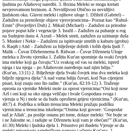
ljudima po Allahovoj naredbi. 3. Brzina Meleki se mogu kretati
nevjerovatnom brzinom. 4. Nevidljivost Obično su nevidljivi
ljudskom oku. Glavni meleki i njihove uloge 1. Džibril (Gabriel) –
Zadužen za prenošenje objave vjerovjesnicima– Poznat kao “Ruhul-
Emin” (Povjerljivi Duh) 2. Mikail (Michael) – Zadužen za prirodne
pojave poput kiše i vegetacije 3. Israfil – Zadužen za puhanje u rog
na Sudnjem danu 4. Azrail – Melek smrti, zadužen za uzimanje duša
5. Munker i Nekir – Zaduženi za ispitivanje umrlih u kaburu (grobu)
6. Raqib i Atid – Zaduženi za bilježenje dobrih i loših djela ljudi 7.
Malik – Čuvar Džehennema 8. Ridwan – Čuvar Dženneta Uloge
meleka u životu vjernika 1. Zaštita Kur'an spominje da svaki čovjek
ima meleke koji ga čuvaju:“Uz svakog od vas su meleki, ispred
njega i iza njega – po Allahovom naređenju nad njim bdiju.”
(Kur'an, 13:11) 2. Bilježenje djela Svaki čovjek ima dva meleka koji
bilježe njegova djela:“A nad vama bdiju čuvari, kod Nas cijenjeni
pisari, koji znaju ono što radite.” (Kur'an, 82:10-12) 3. Traženje
oprosta za vjernike Meleki mole za oprost vjernicima:“Oni koji nose
Arš i oni koji su oko njega veličaju i hvale Gospodara svoga i
vjeruju u Nj i mole se da budu oprošteni grijesi vjernicima.” (Kur'an,
40:7) 4. Podrška u teškim trenucima Meleki pružaju podršku
vjernicima u trenucima iskušenja:“Onima koji govore: ‘Gospodar
naš je Allah’, pa poslije ostanu pri tome, dolaze meleki: ‘Ne bojte se
i ne žalostite se, i radujte se Džennetu koji vam je obećan!'” (Kur'an,
41:30) Meleki i ljudska djela 1. Prisustvo pri ibadetu Vjeruje se da
meleki prisustvuju zajedničkom namazu i učenju Kur'ana. 2.