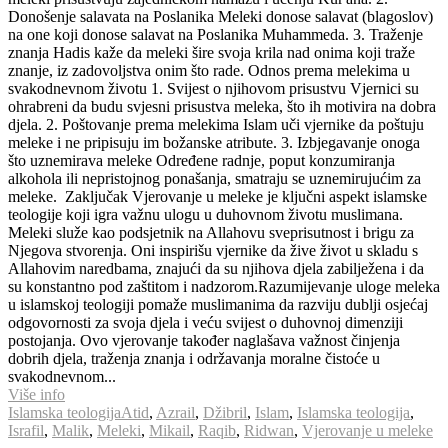
Donošenje salavata na Poslanika Meleki donose salavat (blagoslov)
na one koji donose salavat na Poslanika Muhammeda. 3. Traženje
znanja Hadis kaže da meleki šire svoja krila nad onima koji traže
znanje, iz zadovoljstva onim što rade. Odnos prema melekima u
svakodnevnom životu 1. Svijest o njihovom prisustvu Vjernici su
ohrabreni da budu svjesni prisustva meleka, što ih motivira na dobra
djela. 2. Poštovanje prema melekima Islam uči vjernike da poštuju
meleke i ne pripisuju im božanske atribute. 3. Izbjegavanje onoga
što uznemirava meleke Određene radnje, poput konzumiranja
alkohola ili nepristojnog ponašanja, smatraju se uznemirujućim za
meleke. Zaključak Vjerovanje u meleke je ključni aspekt islamske
teologije koji igra važnu ulogu u duhovnom životu muslimana.
Meleki služe kao podsjetnik na Allahovu sveprisutnost i brigu za
Njegova stvorenja. Oni inspirišu vjernike da žive život u skladu s
Allahovim naredbama, znajući da su njihova djela zabilježena i da
su konstantno pod zaštitom i nadzorom.Razumijevanje uloge meleka
u islamskoj teologiji pomaže muslimanima da razviju dublji osjećaj
odgovornosti za svoja djela i veću svijest o duhovnoj dimenziji
postojanja. Ovo vjerovanje također naglašava važnost činjenja
dobrih djela, traženja znanja i održavanja moralne čistoće u
svakodnevnom...
Više info
Islamska teologija
Atid
,
Azrail
,
Džibril
,
Islam
,
Islamska teologija
,
Israfil
,
Malik
,
Meleki
,
Mikail
,
Raqib
,
Ridwan
,
Vjerovanje u meleke