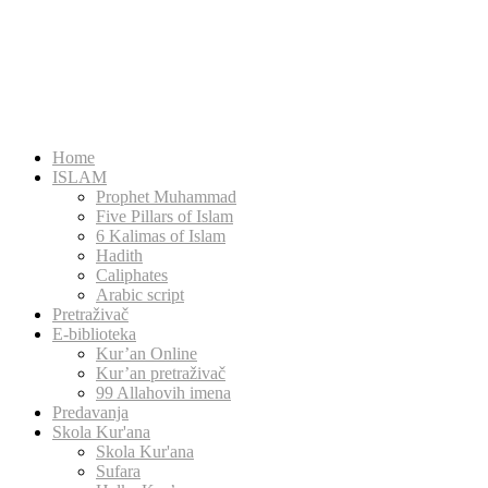
Home
ISLAM
Prophet Muhammad
Five Pillars of Islam
6 Kalimas of Islam
Hadith
Caliphates
Arabic script
Pretraživač
E-biblioteka
Kur’an Online
Kur’an pretraživač
99 Allahovih imena
Predavanja
Skola Kur'ana
Skola Kur'ana
Sufara