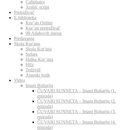
Caliphates
Arabic script
Pretraživač
E-biblioteka
Kur’an Online
Kur’an pretraživač
99 Allahovih imena
Predavanja
Skola Kur'ana
Skola Kur'ana
Sufara
Halka Kur’ana
Hifz
Tedzvid
Arapski jezik
Video
Imam Buharija
ČUVARI SUNNETA – Imam Buharija (1.
epizoda)
ČUVARI SUNNETA – Imam Buharija (2.
epizoda)
ČUVARI SUNNETA – Imam Buharija (3.
epizoda)
ČUVARI SUNNETA – Imam Buharija (4.
epizoda)