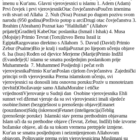
imenu u Kur'anu. Glavni vjerovjesnici u islamu 1. Adem (Adam)
Prvi čovjek i prvi vjerovjesnikOtac čovječanstvaPoučen imenima
svih stvari od Allaha 2. Nuh (Noa) Poznat po dugom pozivu svom
narodu (950 godina)Preživio potop u arciDrugi otac čovječanstva 3.
Ibrahim (Abraham) Poznat kao “Halilullah” (Allahov
prijatelj)Graditelj KabeOtac poslanika (Ismail i Ishak) 4. Musa
(Mojsije) Primio Tevrat (Toru)Izveo Benu Israil iz
EgiptaRazgovarao direktno s Allahom 5. Davud (David) Primio
Zebur (Psalme)Bio je kralj i sudijaPoznat po lijepom učenju objave
6. Isa (Isus) Rođen od djevice Merjeme (Marije)Primio Indžil
(Evanđelje)U islamu se smatra posljednjim poslanikom prije
Muhammeda 7. Muhammed Posljednji i pečat svih
vjerovjesnikaPrimio Kur'anPoslan cijelom čovječanstvu Zajednički
principi svih vjerovjesnika Prema islamskom učenju, svi
vjerovjesnici su donosili istu osnovnu poruku:Poziv u monoteizam
(tevhid)Obožavanje samo AllahaMoralne i etičke
vrijednostiVjerovanje u Sudnji dan Osobine vjerovjesnika Ehli
sunnet vel džemat vjeruje da su svi vjerovjesnici imali sljedeće
osobine:Ismet (bezgrješnost u prenošenju objave)Emanet
(pouzdanost)Sidq (iskrenost)Fetanet (inteligencija)Teblig
(prenošenje poruke) Islamski stav prema prethodnim objavama
Islam uči da su prethodne objave (Tevrat, Zebur, Indžil) bile izvorne
božanske objave, ali da su tokom vremena pretrpjele izmjene.
Kur'an se smatra posljednjom i neizmijenjenom Allahovom
objavom. Poštovanje prema svim vjerovjesnicima Muslimani su