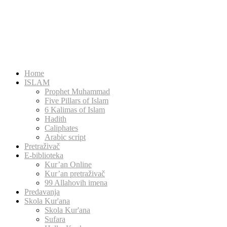
Home
ISLAM
Prophet Muhammad
Five Pillars of Islam
6 Kalimas of Islam
Hadith
Caliphates
Arabic script
Pretraživač
E-biblioteka
Kur’an Online
Kur’an pretraživač
99 Allahovih imena
Predavanja
Skola Kur'ana
Skola Kur'ana
Sufara