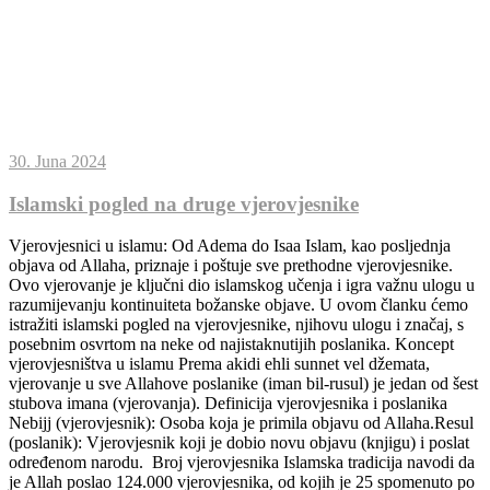
30. Juna 2024
Islamski pogled na druge vjerovjesnike
Vjerovjesnici u islamu: Od Adema do Isaa Islam, kao posljednja
objava od Allaha, priznaje i poštuje sve prethodne vjerovjesnike.
Ovo vjerovanje je ključni dio islamskog učenja i igra važnu ulogu u
razumijevanju kontinuiteta božanske objave. U ovom članku ćemo
istražiti islamski pogled na vjerovjesnike, njihovu ulogu i značaj, s
posebnim osvrtom na neke od najistaknutijih poslanika. Koncept
vjerovjesništva u islamu Prema akidi ehli sunnet vel džemata,
vjerovanje u sve Allahove poslanike (iman bil-rusul) je jedan od šest
stubova imana (vjerovanja). Definicija vjerovjesnika i poslanika
Nebijj (vjerovjesnik): Osoba koja je primila objavu od Allaha.Resul
(poslanik): Vjerovjesnik koji je dobio novu objavu (knjigu) i poslat
određenom narodu. Broj vjerovjesnika Islamska tradicija navodi da
je Allah poslao 124.000 vjerovjesnika, od kojih je 25 spomenuto po