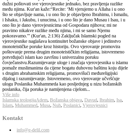
dužni poštovati sve vjerovjesnike jednako, bez pravljenja razlike
među njima. Kur'an kaže:“Recite: ‘Mi vjerujemo u Allaha i u ono
što se objavljuje nama, i u ono što je objavljeno Ibrahimu, i Ismailu,
i Ishaku, i Jakubu, i unucima, i u ono što je dano Musau i Isau, i u
ono što je dano vjerovjesnicima od Gospodara njihova; mi ne
pravimo nikakve razlike među njima, i mi se samo Njemu
pokoravamo.'” (Kur'an, 2:136) Zaključak Islamski pogled na
vjerovjesnike naglašava kontinuitet božanske objave i jedinstvo
monoteističke poruke kroz historiju. Ovo vjerovanje promovira
poštovanje prema drugim monoteističkim religijama, istovremeno
potvrđujući islam kao završnu i univerzalnu poruku
čovječanstvu.Razumijevanje uloge i značaja vjerovjesnika u islamu
pomaže muslimanima da cijene bogatu duhovnu baštinu koju dijele
s drugim abrahamskim religijama, promovišući međureligijski
dijalog i razumijevanje. Istovremeno, ovo vjerovanje učvršćuje
ulogu Poslanika Muhammeda kao posljednjeg u nizu božanskih
poslanika, čija poruka je namijenjena cijelom...
Više info
Islamska teologija
Adem
,
Božanska objava
,
Davud
,
Ibrahim
,
Isa
,
Islam
,
Muhammed
,
Musa
,
Nuh
,
Poslanici
,
Vjerovjesnici
Kontakt
info@e-delil.com