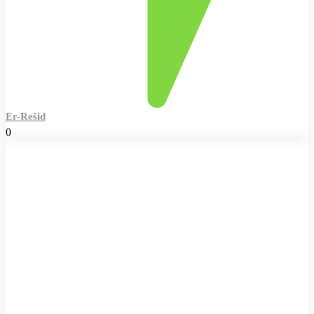
Er-Rešid
0