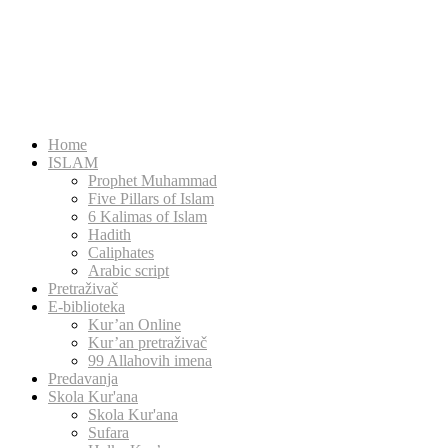
Home
ISLAM
Prophet Muhammad
Five Pillars of Islam
6 Kalimas of Islam
Hadith
Caliphates
Arabic script
Pretraživač
E-biblioteka
Kur’an Online
Kur’an pretraživač
99 Allahovih imena
Predavanja
Skola Kur'ana
Skola Kur'ana
Sufara