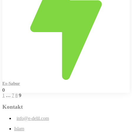
Es-Sabur
0
1
…
7
8
9
Kontakt
info@e-delil.com
Islam