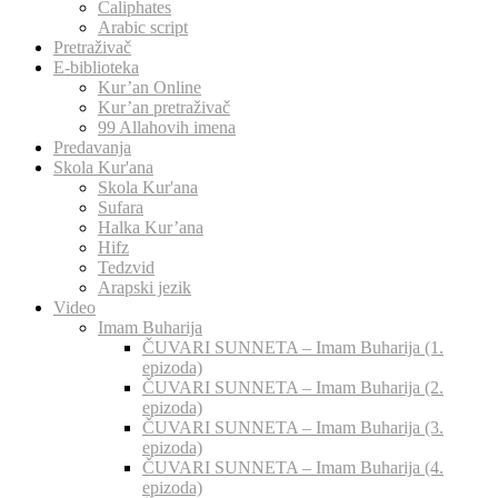
Caliphates
Arabic script
Pretraživač
E-biblioteka
Kur’an Online
Kur’an pretraživač
99 Allahovih imena
Predavanja
Skola Kur'ana
Skola Kur'ana
Sufara
Halka Kur’ana
Hifz
Tedzvid
Arapski jezik
Video
Imam Buharija
ČUVARI SUNNETA – Imam Buharija (1.
epizoda)
ČUVARI SUNNETA – Imam Buharija (2.
epizoda)
ČUVARI SUNNETA – Imam Buharija (3.
epizoda)
ČUVARI SUNNETA – Imam Buharija (4.
epizoda)