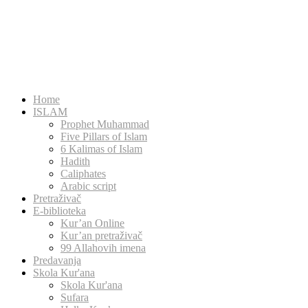
Home
ISLAM
Prophet Muhammad
Five Pillars of Islam
6 Kalimas of Islam
Hadith
Caliphates
Arabic script
Pretraživač
E-biblioteka
Kur’an Online
Kur’an pretraživač
99 Allahovih imena
Predavanja
Skola Kur'ana
Skola Kur'ana
Sufara