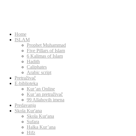
Home
ISLAM
Prophet Muhammad
Five Pillars of Islam
6 Kalimas of Islam
Hadith
Caliphates
Arabic script
Pretraživač
E-biblioteka
Kur’an Online
Kur’an pretraživač
99 Allahovih imena
Predavanja
Skola Kur'ana
Skola Kur'ana
Sufara
Halka Kur’ana
Hifz