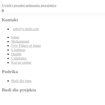
Uvjeti i propisi uzimanja pozajmice
0
Kontakt
info@e-delil.com
Islam
Muhammad
Five Pillars of Islam
6 kalimas
Hadith
Caliphates
Kur'an online
Podrška
Budi dio tima
Budi dio projekta