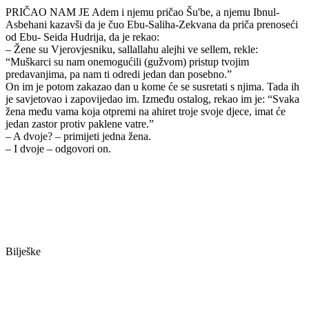
PRIČAO NAM JE Adem i njemu pričao Šu'be, a njemu Ibnul-
Asbehani kazavši da je čuo Ebu-Saliha-Zekvana da priča prenoseći
od Ebu- Seida Hudrija, da je rekao:
– Žene su Vjerovjesniku, sallallahu alejhi ve sellem, rekle:
“Muškarci su nam onemogućili (gužvom) pristup tvojim
predavanjima, pa nam ti odredi jedan dan posebno.”
On im je potom zakazao dan u kome će se susretati s njima. Tada ih
je savjetovao i zapovijedao im. Između ostalog, rekao im je: “Svaka
žena među vama koja otpremi na ahiret troje svoje djece, imat će
jedan zastor protiv paklene vatre.”
– A dvoje? – primijeti jedna žena.
– I dvoje – odgovori on.
Bilješke