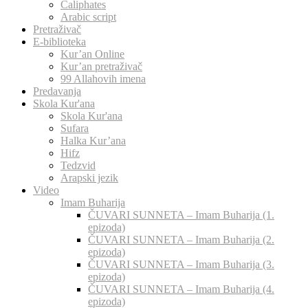
Caliphates
Arabic script
Pretraživač
E-biblioteka
Kur’an Online
Kur’an pretraživač
99 Allahovih imena
Predavanja
Skola Kur'ana
Skola Kur'ana
Sufara
Halka Kur’ana
Hifz
Tedzvid
Arapski jezik
Video
Imam Buharija
ČUVARI SUNNETA – Imam Buharija (1.
epizoda)
ČUVARI SUNNETA – Imam Buharija (2.
epizoda)
ČUVARI SUNNETA – Imam Buharija (3.
epizoda)
ČUVARI SUNNETA – Imam Buharija (4.
epizoda)