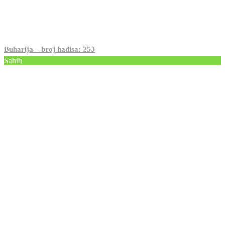
Buharija – broj hadisa: 253
Sahih