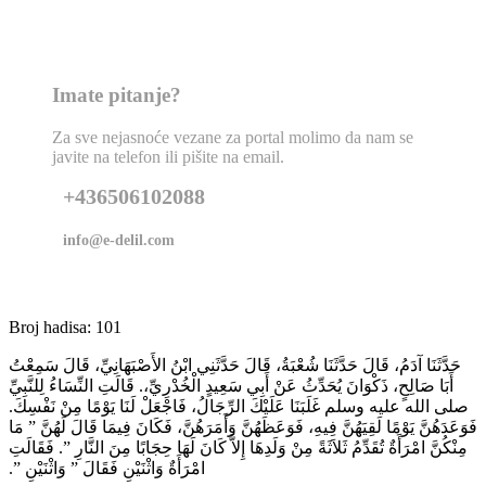
Imate pitanje?
Za sve nejasnoće vezane za portal molimo da nam se
javite na telefon ili pišite na email.
+436506102088
info@e-delil.com
Broj hadisa: 101
حَدَّثَنَا آدَمُ، قَالَ حَدَّثَنَا شُعْبَةُ، قَالَ حَدَّثَنِي ابْنُ الأَصْبَهَانِيِّ، قَالَ سَمِعْتُ
أَبَا صَالِحٍ، ذَكْوَانَ يُحَدِّثُ عَنْ أَبِي سَعِيدٍ الْخُدْرِيِّ،‏.‏ قَالَتِ النِّسَاءُ لِلنَّبِيِّ
صلى الله عليه وسلم غَلَبَنَا عَلَيْكَ الرِّجَالُ، فَاجْعَلْ لَنَا يَوْمًا مِنْ نَفْسِكَ‏.‏
فَوَعَدَهُنَّ يَوْمًا لَقِيَهُنَّ فِيهِ، فَوَعَظَهُنَّ وَأَمَرَهُنَّ، فَكَانَ فِيمَا قَالَ لَهُنَّ ‏”‏ مَا
مِنْكُنَّ امْرَأَةٌ تُقَدِّمُ ثَلاَثَةً مِنْ وَلَدِهَا إِلاَّ كَانَ لَهَا حِجَابًا مِنَ النَّارِ ‏”‏‏.‏ فَقَالَتِ
امْرَأَةٌ وَاثْنَيْنِ فَقَالَ ‏”‏ وَاثْنَيْنِ ‏”‏‏.‏