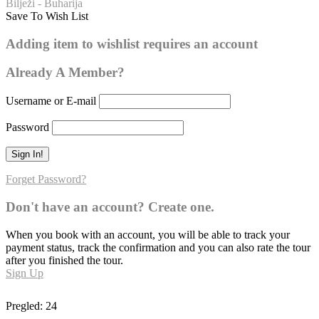
Bilježi - Buharija
Save To Wish List
Buharija – broj hadisa: 101
Adding item to wishlist requires an account
Already A Member?
Username or E-mail
Password
Forget Password?
Don't have an account? Create one.
When you book with an account, you will be able to track your
payment status, track the confirmation and you can also rate the tour
after you finished the tour.
Sign Up
Pregled:
24