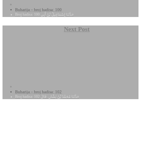
Buharija – broj hadisa: 100
Broj hadisa: 100 حَدَّثَنَا إِسْمَاعِيلُ بْنُ أَبِي
Next Post
Buharija – broj hadisa: 102
Broj hadisa: 102 حَدَّثَنَا مُحَمَّدُ بْنُ بَشَّارٍ، قَالَ