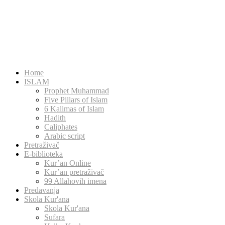
Home
ISLAM
Prophet Muhammad
Five Pillars of Islam
6 Kalimas of Islam
Hadith
Caliphates
Arabic script
Pretraživač
E-biblioteka
Kur’an Online
Kur’an pretraživač
99 Allahovih imena
Predavanja
Skola Kur'ana
Skola Kur'ana
Sufara