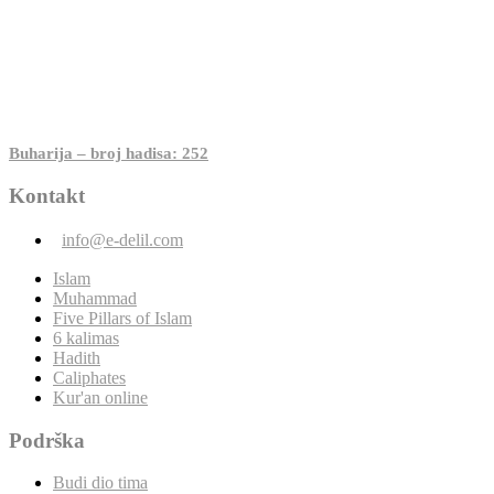
Buharija – broj hadisa: 252
Kontakt
info@e-delil.com
Islam
Muhammad
Five Pillars of Islam
6 kalimas
Hadith
Caliphates
Kur'an online
Podrška
Budi dio tima