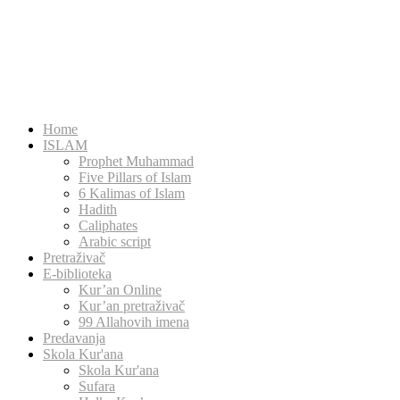
Home
ISLAM
Prophet Muhammad
Five Pillars of Islam
6 Kalimas of Islam
Hadith
Caliphates
Arabic script
Pretraživač
E-biblioteka
Kur’an Online
Kur’an pretraživač
99 Allahovih imena
Predavanja
Skola Kur'ana
Skola Kur'ana
Sufara