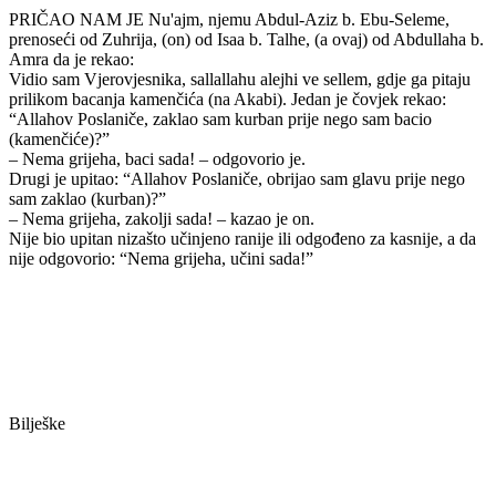
PRIČAO NAM JE Nu'ajm, njemu Abdul-Aziz b. Ebu-Seleme,
prenoseći od Zuhrija, (on) od Isaa b. Talhe, (a ovaj) od Abdullaha b.
Amra da je rekao:
Vidio sam Vjerovjesnika, sallallahu alejhi ve sellem, gdje ga pitaju
prilikom bacanja kamenčića (na Akabi). Jedan je čovjek rekao:
“Allahov Poslaniče, zaklao sam kurban prije nego sam bacio
(kamenčiće)?”
– Nema grijeha, baci sada! – odgovorio je.
Drugi je upitao: “Allahov Poslaniče, obrijao sam glavu prije nego
sam zaklao (kurban)?”
– Nema grijeha, zakolji sada! – kazao je on.
Nije bio upitan nizašto učinjeno ranije ili odgođeno za kasnije, a da
nije odgovorio: “Nema grijeha, učini sada!”
Bilješke