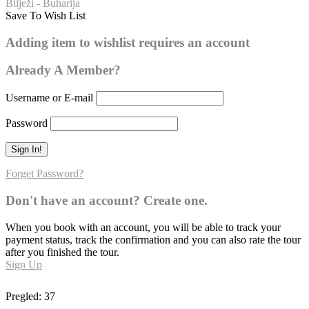
Bilježi - Buharija
Save To Wish List
Buharija – broj hadisa: 124
Adding item to wishlist requires an account
Already A Member?
Username or E-mail
Password
Forget Password?
Don't have an account? Create one.
When you book with an account, you will be able to track your
payment status, track the confirmation and you can also rate the tour
after you finished the tour.
Sign Up
Pregled:
37