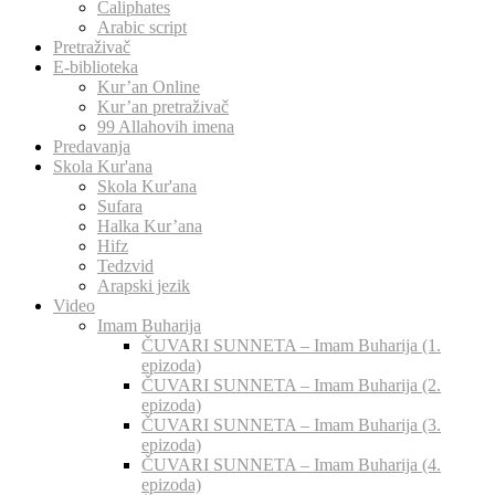
Caliphates
Arabic script
Pretraživač
E-biblioteka
Kur’an Online
Kur’an pretraživač
99 Allahovih imena
Predavanja
Skola Kur'ana
Skola Kur'ana
Sufara
Halka Kur’ana
Hifz
Tedzvid
Arapski jezik
Video
Imam Buharija
ČUVARI SUNNETA – Imam Buharija (1.
epizoda)
ČUVARI SUNNETA – Imam Buharija (2.
epizoda)
ČUVARI SUNNETA – Imam Buharija (3.
epizoda)
ČUVARI SUNNETA – Imam Buharija (4.
epizoda)