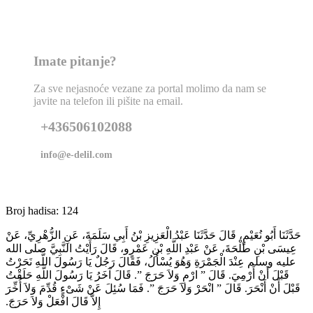
Imate pitanje?
Za sve nejasnoće vezane za portal molimo da nam se
javite na telefon ili pišite na email.
+436506102088
info@e-delil.com
Broj hadisa: 124
حَدَّثَنَا أَبُو نُعَيْمٍ، قَالَ حَدَّثَنَا عَبْدُ الْعَزِيزِ بْنُ أَبِي سَلَمَةَ، عَنِ الزُّهْرِيِّ، عَنْ
عِيسَى بْنِ طَلْحَةَ، عَنْ عَبْدِ اللَّهِ بْنِ عَمْرٍو، قَالَ رَأَيْتُ النَّبِيَّ صلى الله
عليه وسلم عِنْدَ الْجَمْرَةِ وَهُوَ يُسْأَلُ، فَقَالَ رَجُلٌ يَا رَسُولَ اللَّهِ نَحَرْتُ
قَبْلَ أَنْ أَرْمِيَ‏.‏ قَالَ ‏”‏ ارْمِ وَلاَ حَرَجَ ‏”‏‏.‏ قَالَ آخَرُ يَا رَسُولَ اللَّهِ حَلَقْتُ
قَبْلَ أَنْ أَنْحَرَ‏.‏ قَالَ ‏”‏ انْحَرْ وَلاَ حَرَجَ ‏”‏‏.‏ فَمَا سُئِلَ عَنْ شَىْءٍ قُدِّمَ وَلاَ أُخِّرَ
إِلاَّ قَالَ افْعَلْ وَلاَ حَرَجَ‏.‏