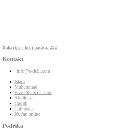
Buharija – broj hadisa: 252
Kontakt
info@e-delil.com
Islam
Muhammad
Five Pillars of Islam
6 kalimas
Hadith
Caliphates
Kur'an online
Podrška