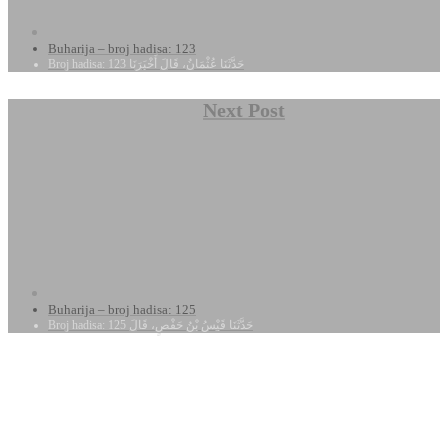
Buharija – broj hadisa: 123
Broj hadisa: 123 حَدَّثَنَا عُثْمَانُ، قَالَ أَخْبَرَنَا
Next Post
Buharija – broj hadisa: 125
Broj hadisa: 125 حَدَّثَنَا قَيْسُ بْنُ حَفْصٍ، قَالَ