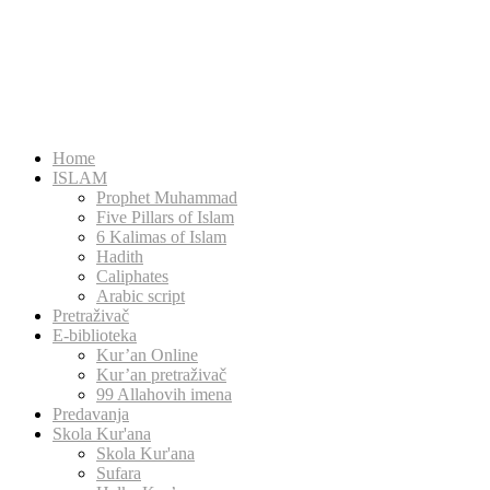
Home
ISLAM
Prophet Muhammad
Five Pillars of Islam
6 Kalimas of Islam
Hadith
Caliphates
Arabic script
Pretraživač
E-biblioteka
Kur’an Online
Kur’an pretraživač
99 Allahovih imena
Predavanja
Skola Kur'ana
Skola Kur'ana
Sufara