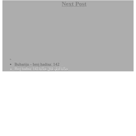
Next Post
Buharija – broj hadisa: 142
Broj hadisa: 142 حَدَّثَنَا آدَمُ، قَالَ حَدَّثَنَا