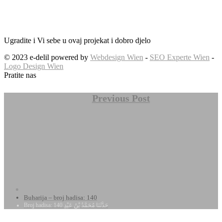
Ugradite i Vi sebe u ovaj projekat i dobro djelo
© 2023 e-delil powered by
Webdesign Wien
-
SEO Experte Wien
-
Logo Design Wien
Pratite nas
Previous Post
Buharija – broj hadisa: 140
Broj hadisa: 140 حَدَّثَنَا مُحَمَّدُ بْنُ عَبْدِ