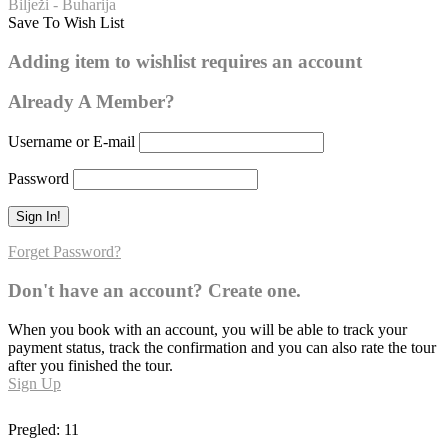
Bilježi - Buharija
Save To Wish List
Buharija – broj hadisa: 141
Adding item to wishlist requires an account
0
Already A Member?
Username or E-mail
Password
Forget Password?
Don't have an account? Create one.
When you book with an account, you will be able to track your
payment status, track the confirmation and you can also rate the tour
after you finished the tour.
Sign Up
Pregled:
11