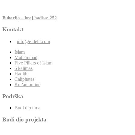
Buharija – broj hadisa: 252
Kontakt
info@e-delil.com
Islam
Muhammad
Five Pillars of Islam
6 kalimas
Hadith
Caliphates
Kur'an online
Podrška
Budi dio tima
Budi dio projekta