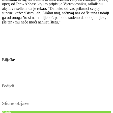
opet) od Ibni- Abbasa koji to pripisuje Vjerovjesniku, sallallahu
alejhi ve sellem, da je rekao: “Da neko od vas prilazeći svojoj
supruzi kaže: ‘Bismillah, Alláhu moj, sačuvaj nas od šejtana i udalji
ga od onoga što si nam udijelio’, pa bude suđeno da dobiju dijete,
(šejtan) mu neće moći nanijeti štetu,”
Bilješke
Podijeli
Slične objave
Sahih