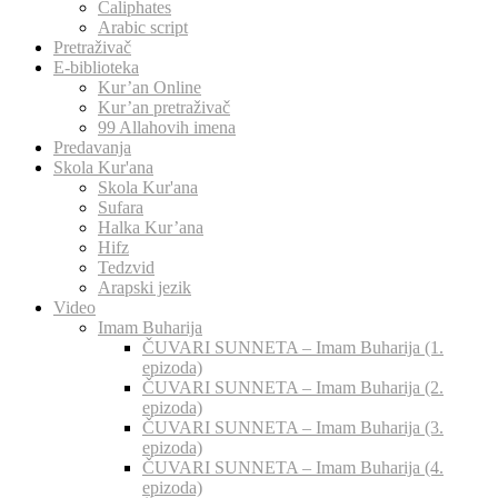
Caliphates
Arabic script
Pretraživač
E-biblioteka
Kur’an Online
Kur’an pretraživač
99 Allahovih imena
Predavanja
Skola Kur'ana
Skola Kur'ana
Sufara
Halka Kur’ana
Hifz
Tedzvid
Arapski jezik
Video
Imam Buharija
ČUVARI SUNNETA – Imam Buharija (1.
epizoda)
ČUVARI SUNNETA – Imam Buharija (2.
epizoda)
ČUVARI SUNNETA – Imam Buharija (3.
epizoda)
ČUVARI SUNNETA – Imam Buharija (4.
epizoda)