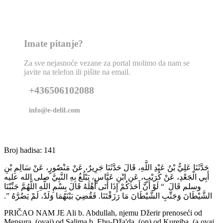
Imate pitanje?
Za sve nejasnoće vezane za portal molimo da nam se
javite na telefon ili pišite na email.
+436506102088
info@e-delil.com
Broj hadisa: 141
حَدَّثَنَا عَلِيُّ بْنُ عَبْدِ اللَّهِ، قَالَ حَدَّثَنَا جَرِيرٌ، عَنْ مَنْصُورٍ، عَنْ سَالِمِ بْنِ
أَبِي الْجَعْدِ، عَنْ كُرَيْبٍ، عَنِ ابْنِ عَبَّاسٍ، يَبْلُغُ بِهِ النَّبِيَّ صلى الله عليه
وسلم قَالَ ‏ “‏ لَوْ أَنَّ أَحَدَكُمْ إِذَا أَتَى أَهْلَهُ قَالَ بِسْمِ اللَّهِ اللَّهُمَّ جَنِّبْنَا
الشَّيْطَانَ وَجَنِّبِ الشَّيْطَانَ مَا رَزَقْتَنَا‏.‏ فَقُضِيَ بَيْنَهُمَا وَلَدٌ، لَمْ يَضُرَّهُ ‏”‏‏.‏
PRIČAO NAM JE Ali b. Abdullah, njemu Džerir prenoseći od
Mensura, (ovaj) od Salima b. Ebu-Dža'da. (on) od Kurejba, (a ovaj