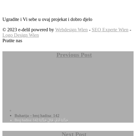
Ugradite i Vi sebe u ovaj projekat i dobro djelo
© 2023 e-delil powered by
Webdesign Wien
-
SEO Experte Wien
-
Logo Design Wien
Pratite nas
Previous Post
Buharija – broj hadisa: 142
Broj hadisa: 142 حَدَّثَنَا آدَمُ، قَالَ حَدَّثَنَا
Next Post