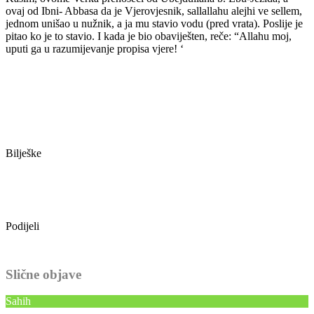
ovaj od Ibni- Abbasa da je Vjerovjesnik, sallallahu alejhi ve sellem,
jednom unišao u nužnik, a ja mu stavio vodu (pred vrata). Poslije je
pitao ko je to stavio. I kada je bio obaviješten, reče: “Allahu moj,
uputi ga u razumijevanje propisa vjere! ‘
Bilješke
Podijeli
Slične objave
Sahih