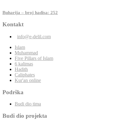
Buharija – broj hadisa: 252
Kontakt
info@e-delil.com
Islam
Muhammad
Five Pillars of Islam
6 kalimas
Hadith
Caliphates
Kur'an online
Podrška
Budi dio tima
Budi dio projekta