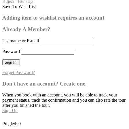
Bilježi - Buharija
Save To Wish List
Buharija – broj hadisa: 143
Adding item to wishlist requires an account
0
Already A Member?
Username or E-mail
Password
Forget Password?
Don't have an account? Create one.
When you book with an account, you will be able to track your
payment status, track the confirmation and you can also rate the tour
after you finished the tour.
Sign Up
Pregled:
9