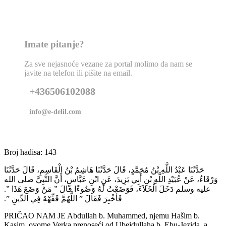
Imate pitanje?
Za sve nejasnoće vezane za portal molimo da nam se
javite na telefon ili pišite na email.
+436506102088
info@e-delil.com
Broj hadisa: 143
حَدَّثَنَا عَبْدُ اللَّهِ بْنُ مُحَمَّدٍ، قَالَ حَدَّثَنَا هَاشِمُ بْنُ الْقَاسِمِ، قَالَ حَدَّثَنَا
وَرْقَاءُ، عَنْ عُبَيْدِ اللَّهِ بْنِ أَبِي يَزِيدَ، عَنِ ابْنِ عَبَّاسٍ، أَنَّ النَّبِيَّ صلى الله
عليه وسلم دَخَلَ الْخَلاَءَ، فَوَضَعْتُ لَهُ وَضُوءًا قَالَ ‏”‏ مَنْ وَضَعَ هَذَا ‏”‏‏.‏
فَأُخْبِرَ فَقَالَ ‏”‏ اللَّهُمَّ فَقِّهْهُ فِي الدِّينِ ‏”‏‏.‏
PRIČAO NAM JE Abdullah b. Muhammed, njemu Hašim b.
Kasim, ovome Verka prenoseći od Ubejdullaha b. Ebu-Jezida, a