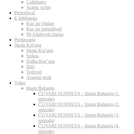
Caliphates
Arabic script
Pretraživač
E-biblioteka
Kur’an Online
Kur’an pretraživač
99 Allahovih imena
Predavanja
Skola Kur'ana
Skola Kur'ana
Sufara
Halka Kur’ana
Hifz
Tedzvid
Arapski jezik
Video
Imam Buharija
ČUVARI SUNNETA – Imam Buharija (1.
epizoda)
ČUVARI SUNNETA – Imam Buharija (2.
epizoda)
ČUVARI SUNNETA – Imam Buharija (3.
epizoda)
ČUVARI SUNNETA – Imam Buharija (4.
epizoda)