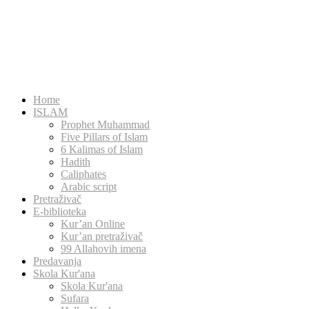
Home
ISLAM
Prophet Muhammad
Five Pillars of Islam
6 Kalimas of Islam
Hadith
Caliphates
Arabic script
Pretraživač
E-biblioteka
Kur’an Online
Kur’an pretraživač
99 Allahovih imena
Predavanja
Skola Kur'ana
Skola Kur'ana
Sufara