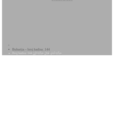
Buharija – broj hadisa: 144
Broj hadisa: 144 حَدَّثَنَا آدَمُ، قَالَ حَدَّثَنَا ابْنُ