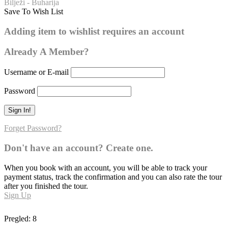
Bilježi - Buharija
Save To Wish List
Buharija – broj hadisa: 177
Adding item to wishlist requires an account
0
Already A Member?
Username or E-mail
Password
Forget Password?
Don't have an account? Create one.
When you book with an account, you will be able to track your
payment status, track the confirmation and you can also rate the tour
after you finished the tour.
Sign Up
Pregled:
8