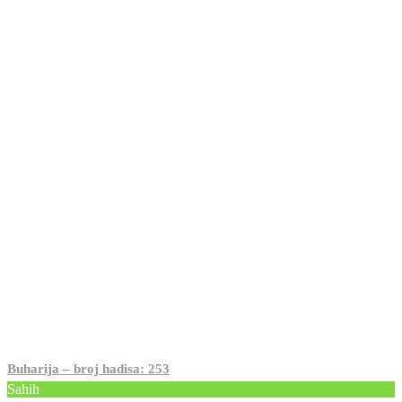
Buharija – broj hadisa: 253
Sahih