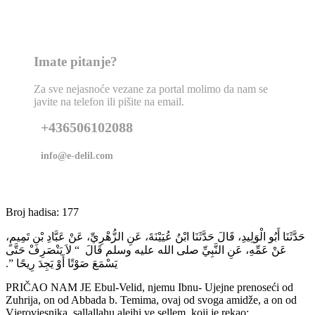
Imate pitanje?
Za sve nejasnoće vezane za portal molimo da nam se
javite na telefon ili pišite na email.
+436506102088
info@e-delil.com
Broj hadisa: 177
حَدَّثَنَا أَبُو الْوَلِيدِ، قَالَ حَدَّثَنَا ابْنُ عُيَيْنَةَ، عَنِ الزُّهْرِيِّ، عَنْ عَبَّادِ بْنِ تَمِيمٍ،
عَنْ عَمِّهِ، عَنِ النَّبِيِّ صلى الله عليه وسلم قَالَ ‏ “‏ لاَ يَنْصَرِفْ حَتَّى
يَسْمَعَ صَوْتًا أَوْ يَجِدَ رِيحًا ‏”‏‏.‏
PRIČAO NAM JE Ebul-Velid, njemu Ibnu- Ujejne prenoseći od
Zuhrija, on od Abbada b. Temima, ovaj od svoga amidže, a on od
Vjerovjesnika, sallallahu alejhi ve sellem, koji je rekao: