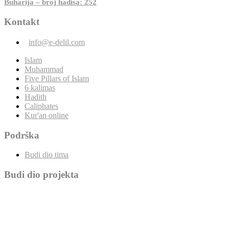
Buharija – broj hadisa: 252
Kontakt
info@e-delil.com
Islam
Muhammad
Five Pillars of Islam
6 kalimas
Hadith
Caliphates
Kur'an online
Podrška
Budi dio tima
Budi dio projekta