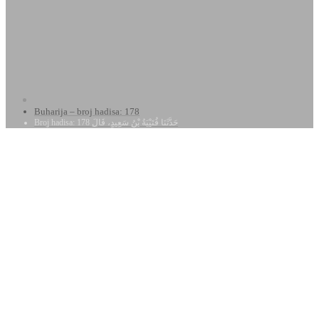
Buharija – broj hadisa: 178
Broj hadisa: 178 حَدَّثَنَا قُتَيْبَةُ بْنُ سَعِيدٍ، قَالَ