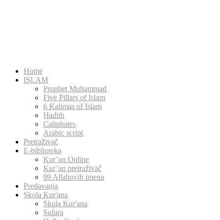
Home
ISLAM
Prophet Muhammad
Five Pillars of Islam
6 Kalimas of Islam
Hadith
Caliphates
Arabic script
Pretraživač
E-biblioteka
Kur’an Online
Kur’an pretraživač
99 Allahovih imena
Predavanja
Skola Kur'ana
Skola Kur'ana
Sufara