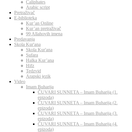
Caliphates
Arabic script
Pretraživač
E-biblioteka
Kur’an Online
Kur’an pretraživač
99 Allahovih imena
Predavanja
Skola Kur'ana
Skola Kur'ana
Sufara
Halka Kur’ana
Hifz
Tedzvid
Arapski jezik
Video
Imam Buharija
ČUVARI SUNNETA – Imam Buharija (1.
epizoda)
ČUVARI SUNNETA – Imam Buharija (2.
epizoda)
ČUVARI SUNNETA – Imam Buharija (3.
epizoda)
ČUVARI SUNNETA – Imam Buharija (4.
epizoda)