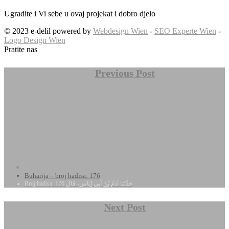
Ugradite i Vi sebe u ovaj projekat i dobro djelo
© 2023 e-delil powered by
Webdesign Wien
-
SEO Experte Wien
-
Logo Design Wien
Pratite nas
Previous Post
Buharija – broj hadisa: 176
Broj hadisa: 176 حَدَّثَنَا آدَمُ بْنُ أَبِي إِيَاسٍ، قَالَ
Next Post