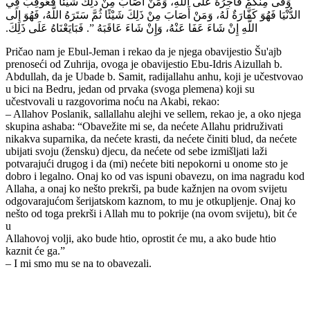
وَفَى مِنْكُمْ فَأَجْرُهُ عَلَى اللَّهِ، وَمَنْ أَصَابَ مِنْ ذَلِكَ شَيْئًا فَعُوقِبَ فِي
الدُّنْيَا فَهُوَ كَفَّارَةٌ لَهُ، وَمَنْ أَصَابَ مِنْ ذَلِكَ شَيْئًا ثُمَّ سَتَرَهُ اللَّهُ، فَهُوَ إِلَى
اللَّهِ إِنْ شَاءَ عَفَا عَنْهُ، وَإِنْ شَاءَ عَاقَبَهُ ‏”‏‏.‏ فَبَايَعْنَاهُ عَلَى ذَلِكَ‏.‏
Pričao nam je Ebul-Jeman i rekao da je njega obavijestio Šu'ajb
prenoseći od Zuhrija, ovoga je obavijestio Ebu-Idris Aizullah b.
Abdullah, da je Ubade b. Samit, radijallahu anhu, koji je učestvovao
u bici na Bedru, jedan od prvaka (svoga plemena) koji su
učestvovali u razgovorima noću na Akabi, rekao:
– Allahov Poslanik, sallallahu alejhi ve sellem, rekao je, a oko njega
skupina ashaba: “Obavežite mi se, da nećete Allahu pridruživati
nikakva suparnika, da nećete krasti, da nećete činiti blud, da nećete
ubijati svoju (žensku) djecu, da nećete od sebe izmišljati laži
potvarajući drugog i da (mi) nećete biti nepokorni u onome sto je
dobro i legalno. Onaj ko od vas ispuni obavezu, on ima nagradu kod
Allaha, a onaj ko nešto prekrši, pa bude kažnjen na ovom svijetu
odgovarajućom šerijatskom kaznom, to mu je otkupljenje. Onaj ko
nešto od toga prekrši i Allah mu to pokrije (na ovom svijetu), bit će
u
Allahovoj volji, ako bude htio, oprostit će mu, a ako bude htio
kaznit će ga.”
– I mi smo mu se na to obavezali.