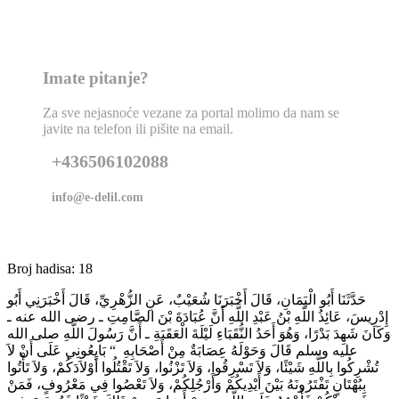
Imate pitanje?
Za sve nejasnoće vezane za portal molimo da nam se
javite na telefon ili pišite na email.
+436506102088
info@e-delil.com
Broj hadisa: 18
حَدَّثَنَا أَبُو الْيَمَانِ، قَالَ أَخْبَرَنَا شُعَيْبٌ، عَنِ الزُّهْرِيِّ، قَالَ أَخْبَرَنِي أَبُو
إِدْرِيسَ، عَائِذُ اللَّهِ بْنُ عَبْدِ اللَّهِ أَنَّ عُبَادَةَ بْنَ الصَّامِتِ ـ رضى الله عنه ـ
وَكَانَ شَهِدَ بَدْرًا، وَهُوَ أَحَدُ النُّقَبَاءِ لَيْلَةَ الْعَقَبَةِ ـ أَنَّ رَسُولَ اللَّهِ صلى الله
عليه وسلم قَالَ وَحَوْلَهُ عِصَابَةٌ مِنْ أَصْحَابِهِ ‏ “‏ بَايِعُونِي عَلَى أَنْ لاَ
تُشْرِكُوا بِاللَّهِ شَيْئًا، وَلاَ تَسْرِقُوا، وَلاَ تَزْنُوا، وَلاَ تَقْتُلُوا أَوْلاَدَكُمْ، وَلاَ تَأْتُوا
بِبُهْتَانٍ تَفْتَرُونَهُ بَيْنَ أَيْدِيكُمْ وَأَرْجُلِكُمْ، وَلاَ تَعْصُوا فِي مَعْرُوفٍ، فَمَنْ