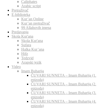
Caliphates
Arabic script
Pretraživač
E-biblioteka
Kur’an Online
Kur’an pretraživač
99 Allahovih imena
Predavanja
Skola Kur'ana
Skola Kur'ana
Sufara
Halka Kur’ana
Hifz
Tedzvid
Arapski jezik
Video
Imam Buharija
ČUVARI SUNNETA – Imam Buharija (1.
epizoda)
ČUVARI SUNNETA – Imam Buharija (2.
epizoda)
ČUVARI SUNNETA – Imam Buharija (3.
epizoda)
ČUVARI SUNNETA – Imam Buharija (4.
epizoda)