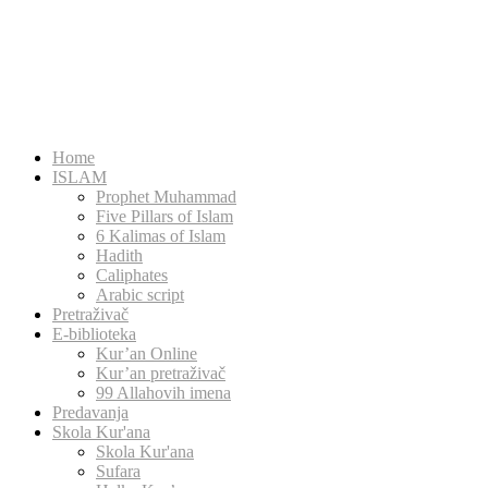
Home
ISLAM
Prophet Muhammad
Five Pillars of Islam
6 Kalimas of Islam
Hadith
Caliphates
Arabic script
Pretraživač
E-biblioteka
Kur’an Online
Kur’an pretraživač
99 Allahovih imena
Predavanja
Skola Kur'ana
Skola Kur'ana
Sufara