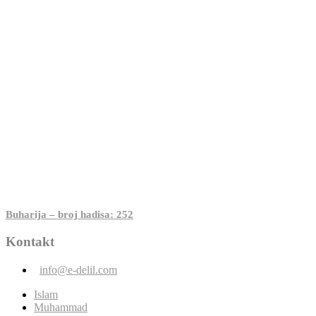
Buharija – broj hadisa: 252
Kontakt
info@e-delil.com
Islam
Muhammad