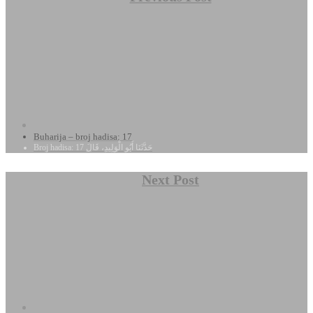
Buharija – broj hadisa: 17
Broj hadisa: 17 حَدَّثَنَا أَبُو الْوَلِيدِ، قَالَ
Next Post