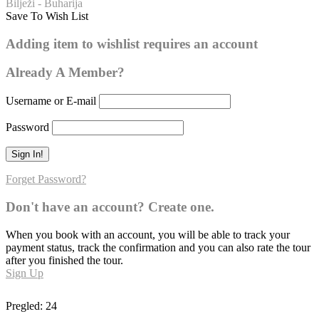
Bilježi - Buharija
Save To Wish List
Buharija – broj hadisa: 18
Adding item to wishlist requires an account
Already A Member?
Username or E-mail
Password
Forget Password?
Don't have an account? Create one.
When you book with an account, you will be able to track your
payment status, track the confirmation and you can also rate the tour
after you finished the tour.
Sign Up
Pregled:
24