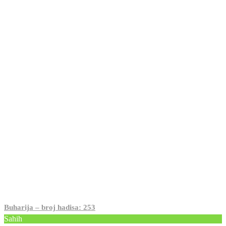
Buharija – broj hadisa: 253
Sahih