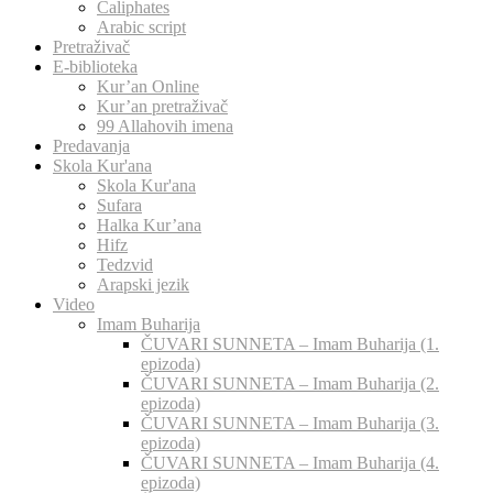
Caliphates
Arabic script
Pretraživač
E-biblioteka
Kur’an Online
Kur’an pretraživač
99 Allahovih imena
Predavanja
Skola Kur'ana
Skola Kur'ana
Sufara
Halka Kur’ana
Hifz
Tedzvid
Arapski jezik
Video
Imam Buharija
ČUVARI SUNNETA – Imam Buharija (1.
epizoda)
ČUVARI SUNNETA – Imam Buharija (2.
epizoda)
ČUVARI SUNNETA – Imam Buharija (3.
epizoda)
ČUVARI SUNNETA – Imam Buharija (4.
epizoda)