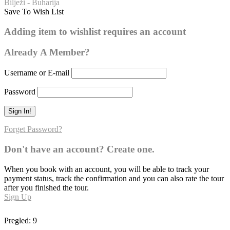
Bilježi - Buharija
Save To Wish List
Buharija – broj hadisa: 213
Adding item to wishlist requires an account
0
Already A Member?
Username or E-mail
Password
Forget Password?
Don't have an account? Create one.
When you book with an account, you will be able to track your
payment status, track the confirmation and you can also rate the tour
after you finished the tour.
Sign Up
Pregled:
9