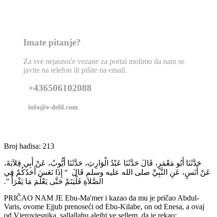
Imate pitanje?
Za sve nejasnoće vezane za portal molimo da nam se
javite na telefon ili pišite na email.
+436506102088
info@e-delil.com
Broj hadisa: 213
حَدَّثَنَا أَبُو مَعْمَرٍ، قَالَ حَدَّثَنَا عَبْدُ الْوَارِثِ، حَدَّثَنَا أَيُّوبُ، عَنْ أَبِي قِلاَبَةَ،
عَنْ أَنَسٍ، عَنِ النَّبِيِّ صلى الله عليه وسلم قَالَ ‏ “‏ إِذَا نَعَسَ أَحَدُكُمْ فِي
الصَّلاَةِ فَلْيَنَمْ حَتَّى يَعْلَمَ مَا يَقْرَأُ ‏”‏‏.‏
PRIČAO NAM JE Ebu-Ma'mer i kazao da mu je pričao Abdul-
Varis, ovome Ejjub prenoseći od Ebu-Kilabe, on od Enesa, a ovaj
od Vjerovjesnika, sallallahu alejhi ve sellem, da je rekao: