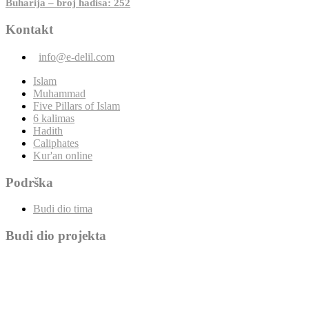
Buharija – broj hadisa: 252
Kontakt
info@e-delil.com
Islam
Muhammad
Five Pillars of Islam
6 kalimas
Hadith
Caliphates
Kur'an online
Podrška
Budi dio tima
Budi dio projekta