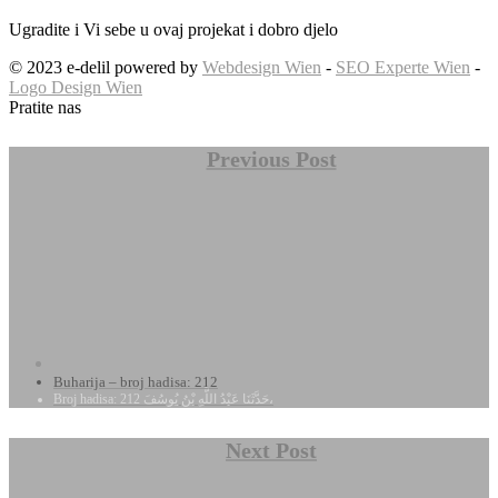
Ugradite i Vi sebe u ovaj projekat i dobro djelo
© 2023 e-delil powered by
Webdesign Wien
-
SEO Experte Wien
-
Logo Design Wien
Pratite nas
Previous Post
Buharija – broj hadisa: 212
Broj hadisa: 212 حَدَّثَنَا عَبْدُ اللَّهِ بْنُ يُوسُفَ،
Next Post