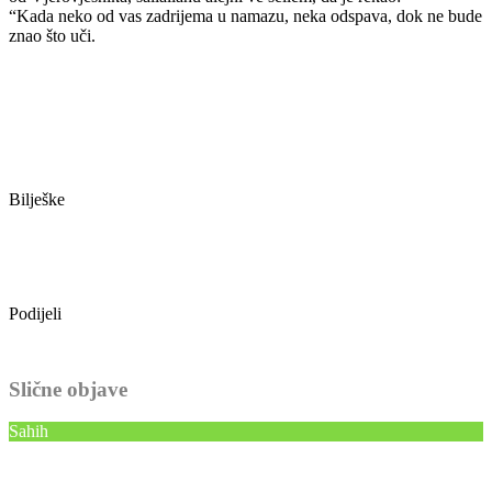
“Kada neko od vas zadrijema u namazu, neka odspava, dok ne bude
znao što uči.
Bilješke
Podijeli
Slične objave
Sahih