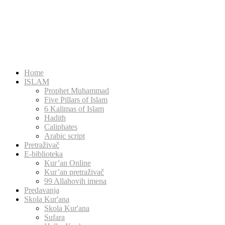
Home
ISLAM
Prophet Muhammad
Five Pillars of Islam
6 Kalimas of Islam
Hadith
Caliphates
Arabic script
Pretraživač
E-biblioteka
Kur’an Online
Kur’an pretraživač
99 Allahovih imena
Predavanja
Skola Kur'ana
Skola Kur'ana
Sufara