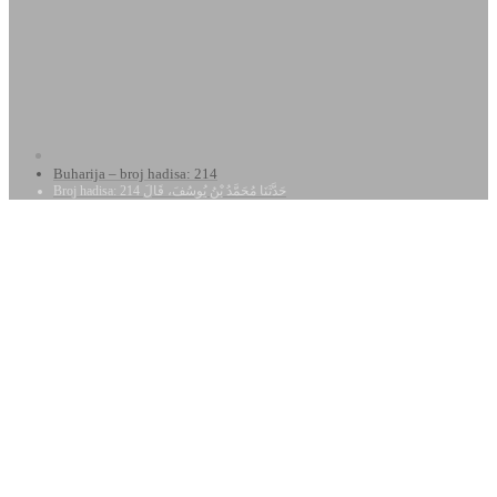
Buharija – broj hadisa: 214
Broj hadisa: 214 حَدَّثَنَا مُحَمَّدُ بْنُ يُوسُفَ، قَالَ