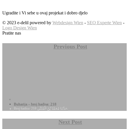
Ugradite i Vi sebe u ovaj projekat i dobro djelo
© 2023 e-delil powered by
Webdesign Wien
-
SEO Experte Wien
-
Logo Design Wien
Pratite nas
Previous Post
Buharija – broj hadisa: 218
Broj hadisa: 218 حَدَّثَنَا مُحَمَّدُ بْنُ الْمُثَنَّى،
Next Post