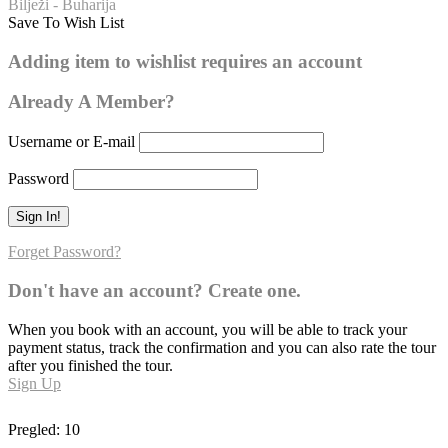
Bilježi - Buharija
Save To Wish List
Buharija – broj hadisa: 219
Adding item to wishlist requires an account
0
Already A Member?
Username or E-mail
Password
Forget Password?
Don't have an account? Create one.
When you book with an account, you will be able to track your
payment status, track the confirmation and you can also rate the tour
after you finished the tour.
Sign Up
Pregled:
10