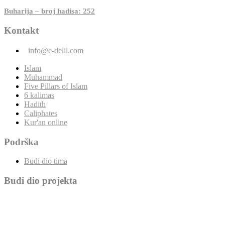
Buharija – broj hadisa: 252
Kontakt
info@e-delil.com
Islam
Muhammad
Five Pillars of Islam
6 kalimas
Hadith
Caliphates
Kur'an online
Podrška
Budi dio tima
Budi dio projekta