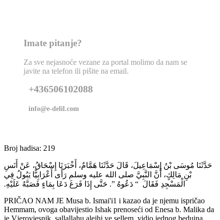
Imate pitanje?
Za sve nejasnoće vezane za portal molimo da nam se
javite na telefon ili pišite na email.
+436506102088
info@e-delil.com
Broj hadisa: 219
حَدَّثَنَا مُوسَى بْنُ إِسْمَاعِيلَ، قَالَ حَدَّثَنَا هَمَّامٌ، أَخْبَرَنَا إِسْحَاقُ، عَنْ أَنَسِ
بْنِ مَالِكٍ، أَنَّ النَّبِيَّ صلى الله عليه وسلم رَأَى أَعْرَابِيًّا يَبُولُ فِي
الْمَسْجِدِ فَقَالَ ‏ “‏ دَعُوهُ ‏”‏‏.‏ حَتَّى إِذَا فَرَغَ دَعَا بِمَاءٍ فَصَبَّهُ عَلَيْهِ‏.‏
PRIČAO NAM JE Musa b. Ismai'i1 i kazao da je njemu ispričao
Hemmam, ovoga obavijestio Ishak prenoseći od Enesa b. Malika da
je Vjerovjesnik, sallallahu alejhi ve sellem, vidio jednog beduina