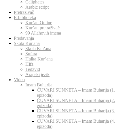
Caliphates
Arabic script
Pretraživač
E-biblioteka
Kur’an Online
Kur’an pretraživač
99 Allahovih imena
Predavanja
Skola Kur'ana
Skola Kur'ana
Sufara
Halka Kur’ana
Hifz
Tedzvid
Arapski jezik
Video
Imam Buharija
ČUVARI SUNNETA – Imam Buharija (1.
epizoda)
ČUVARI SUNNETA – Imam Buharija (2.
epizoda)
ČUVARI SUNNETA – Imam Buharija (3.
epizoda)
ČUVARI SUNNETA – Imam Buharija (4.
epizoda)