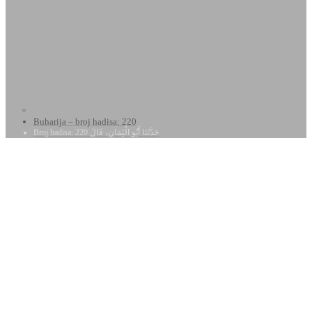
Buharija – broj hadisa: 220
Broj hadisa: 220 حَدَّثَنَا أَبُو الْيَمَانِ، قَالَ