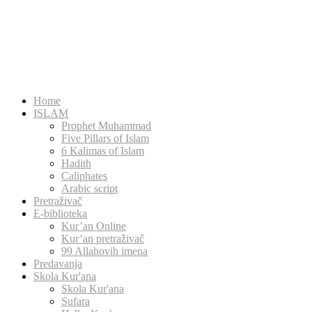
Home
ISLAM
Prophet Muhammad
Five Pillars of Islam
6 Kalimas of Islam
Hadith
Caliphates
Arabic script
Pretraživač
E-biblioteka
Kur’an Online
Kur’an pretraživač
99 Allahovih imena
Predavanja
Skola Kur'ana
Skola Kur'ana
Sufara