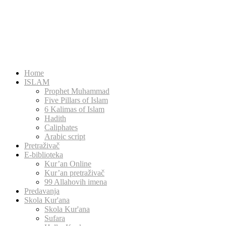
Home
ISLAM
Prophet Muhammad
Five Pillars of Islam
6 Kalimas of Islam
Hadith
Caliphates
Arabic script
Pretraživač
E-biblioteka
Kur’an Online
Kur’an pretraživač
99 Allahovih imena
Predavanja
Skola Kur'ana
Skola Kur'ana
Sufara