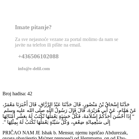
Imate pitanje?
Za sve nejasnoće vezane za portal molimo da nam se
javite na telefon ili pišite na email.
+436506102088
info@e-delil.com
Broj hadisa: 42
حَدَّثَنَا إِسْحَاقُ بْنُ مَنْصُورٍ، قَالَ حَدَّثَنَا عَبْدُ الرَّزَّاقِ، قَالَ أَخْبَرَنَا مَعْمَرٌ،
عَنْ هَمَّامٍ، عَنْ أَبِي هُرَيْرَةَ، قَالَ قَالَ رَسُولُ اللَّهِ صلى الله عليه وسلم ‏
“‏ إِذَا أَحْسَنَ أَحَدُكُمْ إِسْلاَمَهُ، فَكُلُّ حَسَنَةٍ يَعْمَلُهَا تُكْتَبُ لَهُ بِعَشْرِ أَمْثَالِهَا
إِلَى سَبْعِمِائَةِ ضِعْفٍ، وَكُلُّ سَيِّئَةٍ يَعْمَلُهَا تُكْتَبُ لَهُ بِمِثْلِهَا ‏”‏‏.‏
PRIČAO NAM JE Ishak b. Mensur, njemu ispričao Abdurezak,
ovoga obavijestio Ma'mer prenoseći od Hemmama, on od Ebu-