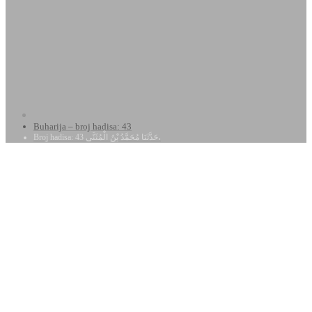
Buharija – broj hadisa: 43
Broj hadisa: 43 حَدَّثَنَا مُحَمَّدُ بْنُ الْمُثَنَّى،