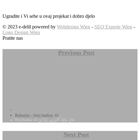
Ugradite i Vi sebe u ovaj projekat i dobro djelo
© 2023 e-delil powered by
Webdesign Wien
-
SEO Experte Wien
-
Logo Design Wien
Pratite nas
Previous Post
Buharija – broj hadisa: 41
Broj hadisa: 41 قَالَ مَالِكٌ أَخْبَرَنِي زَيْدُ بْنُ
Next Post