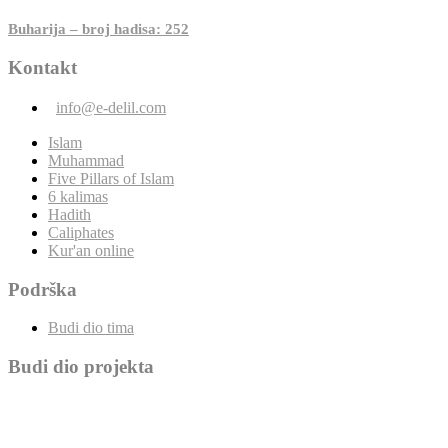
Buharija – broj hadisa: 252
Kontakt
info@e-delil.com
Islam
Muhammad
Five Pillars of Islam
6 kalimas
Hadith
Caliphates
Kur'an online
Podrška
Budi dio tima
Budi dio projekta