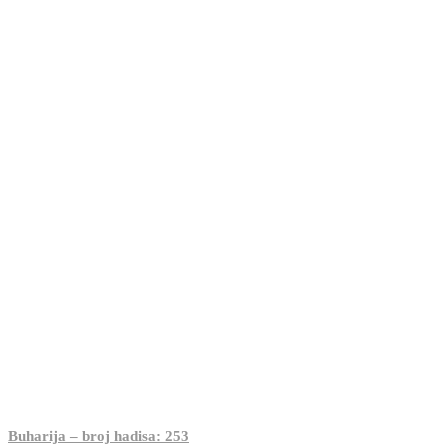
Buharija – broj hadisa: 253