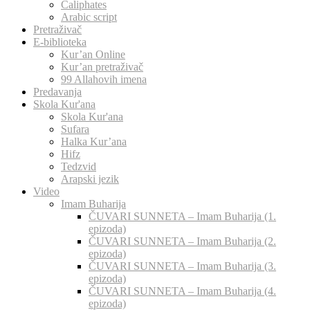
Caliphates
Arabic script
Pretraživač
E-biblioteka
Kur’an Online
Kur’an pretraživač
99 Allahovih imena
Predavanja
Skola Kur'ana
Skola Kur'ana
Sufara
Halka Kur’ana
Hifz
Tedzvid
Arapski jezik
Video
Imam Buharija
ČUVARI SUNNETA – Imam Buharija (1.
epizoda)
ČUVARI SUNNETA – Imam Buharija (2.
epizoda)
ČUVARI SUNNETA – Imam Buharija (3.
epizoda)
ČUVARI SUNNETA – Imam Buharija (4.
epizoda)