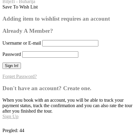
Bilježi - Buharija
Save To Wish List
Buharija – broj hadisa: 63
Adding item to wishlist requires an account
Already A Member?
Username or E-mail
Password
Forget Password?
Don't have an account? Create one.
When you book with an account, you will be able to track your
payment status, track the confirmation and you can also rate the tour
after you finished the tour.
Sign Up
Pregled:
44