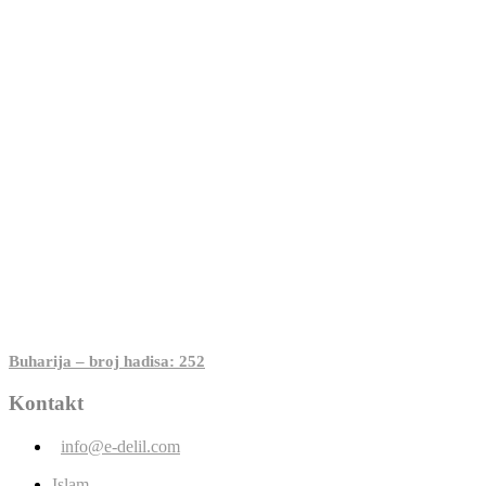
Buharija – broj hadisa: 252
Kontakt
info@e-delil.com
Islam