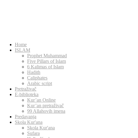
Home
ISLAM
Prophet Muhammad
Five Pillars of Islam
6 Kalimas of Islam
Hadith
Caliphates
Arabic script
Pretraživač
E-biblioteka
Kur’an Online
Kur’an pretraživač
99 Allahovih imena
Predavanja
Skola Kur'ana
Skola Kur'ana
Sufara