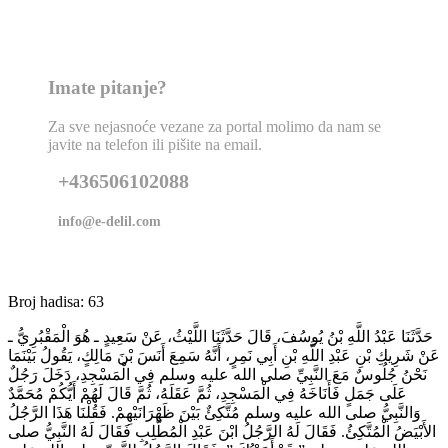
Imate pitanje?
Za sve nejasnoće vezane za portal molimo da nam se
javite na telefon ili pišite na email.
+436506102088
info@e-delil.com
Broj hadisa: 63
حَدَّثَنَا عَبْدُ اللَّهِ بْنُ يُوسُفَ، قَالَ حَدَّثَنَا اللَّيْثُ، عَنْ سَعِيدٍ ـ هُوَ الْمَقْبُرِيُّ ـ
عَنْ شَرِيكِ بْنِ عَبْدِ اللَّهِ بْنِ أَبِي نَمِرٍ، أَنَّهُ سَمِعَ أَنَسَ بْنَ مَالِكٍ، يَقُولُ بَيْنَمَا
نَحْنُ جُلُوسٌ مَعَ النَّبِيِّ صلى الله عليه وسلم فِي الْمَسْجِدِ، دَخَلَ رَجُلٌ
عَلَى جَمَلٍ فَأَنَاخَهُ فِي الْمَسْجِدِ، ثُمَّ عَقَلَهُ، ثُمَّ قَالَ لَهُمْ أَيُّكُمْ مُحَمَّدٌ
وَالنَّبِيُّ صلى الله عليه وسلم مُتَّكِئٌ بَيْنَ ظَهْرَانَيْهِمْ‏.‏ فَقُلْنَا هَذَا الرَّجُلُ
الأَبْيَضُ الْمُتَّكِئُ‏.‏ فَقَالَ لَهُ الرَّجُلُ ابْنَ عَبْدِ الْمُطَّلِبِ فَقَالَ لَهُ النَّبِيُّ صلى