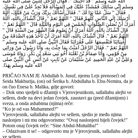
الله عليه وسلم ‏”‏ قَدْ أَجَبْتُكَ ‏”‏‏.‏ فَقَالَ الرَّجُلُ لِلنَّبِيِّ صلى الله عليه
وسلم إِنِّي سَائِلُكَ فَمُشَدِّدٌ عَلَيْكَ فِي الْمَسْأَلَةِ فَلاَ تَجِدْ عَلَىَّ فِي نَفْسِكَ‏.‏
فَقَالَ ‏”‏ سَلْ عَمَّا بَدَا لَكَ ‏”‏‏.‏ فَقَالَ أَسْأَلُكَ بِرَبِّكَ وَرَبِّ مَنْ قَبْلَكَ، آللَّهُ
أَرْسَلَكَ إِلَى النَّاسِ كُلِّهِمْ فَقَالَ ‏”‏ اللَّهُمَّ نَعَمْ ‏”‏‏.‏ قَالَ أَنْشُدُكَ بِاللَّهِ، آللَّهُ
أَمَرَكَ أَنْ نُصَلِّيَ الصَّلَوَاتِ الْخَمْسَ فِي الْيَوْمِ وَاللَّيْلَةِ قَالَ ‏”‏ اللَّهُمَّ نَعَمْ ‏”‏‏.‏
قَالَ أَنْشُدُكَ بِاللَّهِ، آللَّهُ أَمَرَكَ أَنْ نَصُومَ هَذَا الشَّهْرَ مِنَ السَّنَةِ قَالَ ‏”‏
اللَّهُمَّ نَعَمْ ‏”‏‏.‏ قَالَ أَنْشُدُكَ بِاللَّهِ، آللَّهُ أَمَرَكَ أَنْ تَأْخُذَ هَذِهِ الصَّدَقَةَ مِنْ
أَغْنِيَائِنَا فَتَقْسِمَهَا عَلَى فُقَرَائِنَا فَقَالَ النَّبِيُّ صلى الله عليه وسلم ‏”‏
اللَّهُمَّ نَعَمْ ‏”‏‏.‏ فَقَالَ الرَّجُلُ آمَنْتُ بِمَا جِئْتَ بِهِ، وَأَنَا رَسُولُ مَنْ وَرَائِي
مِنْ قَوْمِي، وَأَنَا ضِمَامُ بْنُ ثَعْلَبَةَ أَخُو بَنِي سَعْدِ بْنِ بَكْرٍ‏.‏ رَوَاهُ مُوسَى
وَعَلِيُّ بْنُ عَبْدِ الْحَمِيدِ عَنْ سُلَيْمَانَ عَنْ ثَابِتٍ عَنْ أَنَسٍ عَنِ النَّبِيِّ صلى
الله عليه وسلم بِهَذَا‏.‏
PRIČAO NAM JE Abdullah b. Jusuf, njemu Lejs prenoseći od
Seida Makburija, (on) od Šerika b. Abdullaha b. Ebu-Nemira, da je
on čuo Enesa b. Malika, gdje govori:
– Dok smo sjedjeli u džamiji s Vjerovjesnikom, sallallahu alejhi ve
sellem, dođe na devi jedan čovjek, zaustavi ga (pred džamijom) i
sveza, a onda ashabima (njima) reče:
“Ko je od vas Muhammed?”
Vjerovjesnik, sallallahu alejhi ve sellem, sjedio je među njima
naslonjen i mi mu odgovorismo: “Ovaj naslonjeni bijeli čovjek!”
Potom onaj čovjek reče: “Sine Abdul-Muttaliba!”
– Odazivam ti se! – odgovorio mu je Vjerovjesnik, sallallahu alejhi
ve sellem.