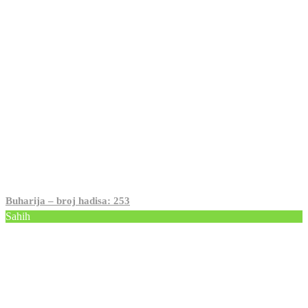
Buharija – broj hadisa: 253
Sahih