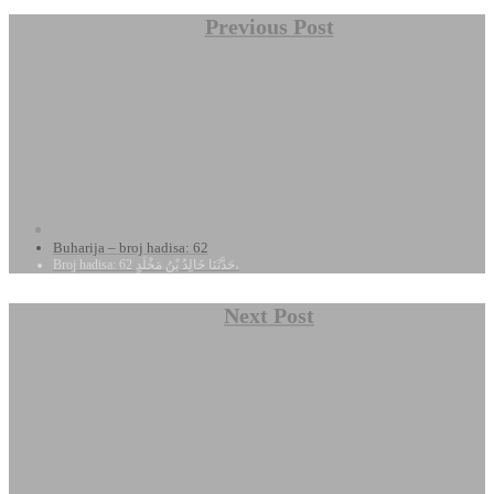
Previous Post
Buharija – broj hadisa: 62
Broj hadisa: 62 حَدَّثَنَا خَالِدُ بْنُ مَخْلَدٍ،
Next Post