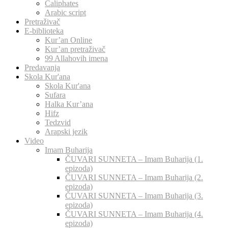
Caliphates
Arabic script
Pretraživač
E-biblioteka
Kur’an Online
Kur’an pretraživač
99 Allahovih imena
Predavanja
Skola Kur'ana
Skola Kur'ana
Sufara
Halka Kur’ana
Hifz
Tedzvid
Arapski jezik
Video
Imam Buharija
ČUVARI SUNNETA – Imam Buharija (1.
epizoda)
ČUVARI SUNNETA – Imam Buharija (2.
epizoda)
ČUVARI SUNNETA – Imam Buharija (3.
epizoda)
ČUVARI SUNNETA – Imam Buharija (4.
epizoda)