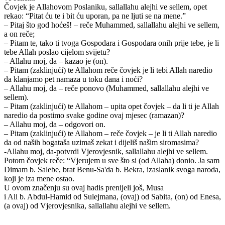
Čovjek je Allahovom Poslaniku, sallallahu alejhi ve sellem, opet
rekao: “Pitat ću te i bit ću uporan, pa ne ljuti se na mene.”
– Pitaj što god hoćeš! – reče Muhammed, sallallahu alejhi ve sellem,
a on reče;
– Pitam te, tako ti tvoga Gospodara i Gospodara onih prije tebe, je li
tebe Allah poslao cijelom svijetu?
– Allahu moj, da – kazao je (on).
– Pitam (zaklinjući) te Allahom reče čovjek je li tebi Allah naredio
da klanjamo pet namaza u toku dana i noći?
– Allahu moj, da – reče ponovo (Muhammed, sallallahu alejhi ve
sellem).
– Pitam (zaklinjući) te Allahom – upita opet čovjek – da li ti je Allah
naredio da postimo svake godine ovaj mjesec (ramazan)?
– Allahu moj, da – odgovori on.
– Pitam (zaklinjući) te Allahom – reče čovjek – je li ti Allah naredio
da od naših bogataša uzimaš zekat i dijeliš našim siromasima?
-Allahu moj, da-potvrdi Vjerovjesnik, sallallahu alejhi ve sellem.
Potom čovjek reče: “Vjerujem u sve što si (od Allaha) donio. Ja sam
Dimam b. Salebe, brat Benu-Sa'da b. Bekra, izaslanik svoga naroda,
koji je iza mene ostao.
U ovom značenju su ovaj hadis prenijeli još, Musa
i Ali b. Abdul-Hamid od Sulejmana, (ovaj) od Sabita, (on) od Enesa,
(a ovaj) od Vjerovjesnika, sallallahu alejhi ve sellem.