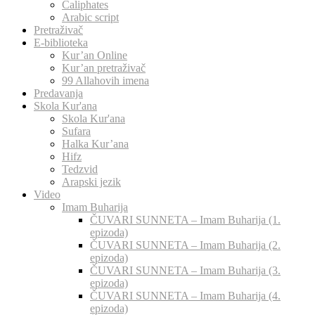
Caliphates
Arabic script
Pretraživač
E-biblioteka
Kur’an Online
Kur’an pretraživač
99 Allahovih imena
Predavanja
Skola Kur'ana
Skola Kur'ana
Sufara
Halka Kur’ana
Hifz
Tedzvid
Arapski jezik
Video
Imam Buharija
ČUVARI SUNNETA – Imam Buharija (1.
epizoda)
ČUVARI SUNNETA – Imam Buharija (2.
epizoda)
ČUVARI SUNNETA – Imam Buharija (3.
epizoda)
ČUVARI SUNNETA – Imam Buharija (4.
epizoda)