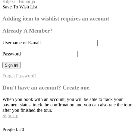
Bilježi - Buharija
Save To Wish List
Buharija – broj hadisa: 82
Adding item to wishlist requires an account
Already A Member?
Username or E-mail
Password
Forget Password?
Don't have an account? Create one.
When you book with an account, you will be able to track your
payment status, track the confirmation and you can also rate the tour
after you finished the tour.
Sign Up
Pregled:
20