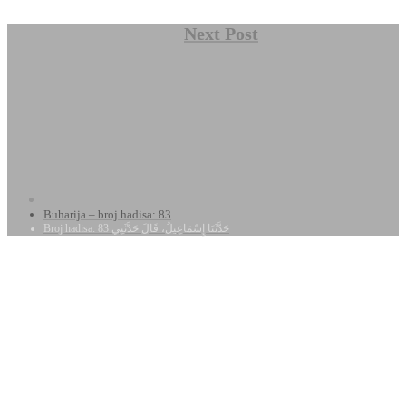
Next Post
Buharija – broj hadisa: 83
Broj hadisa: 83 حَدَّثَنَا إِسْمَاعِيلُ، قَالَ حَدَّثَنِي