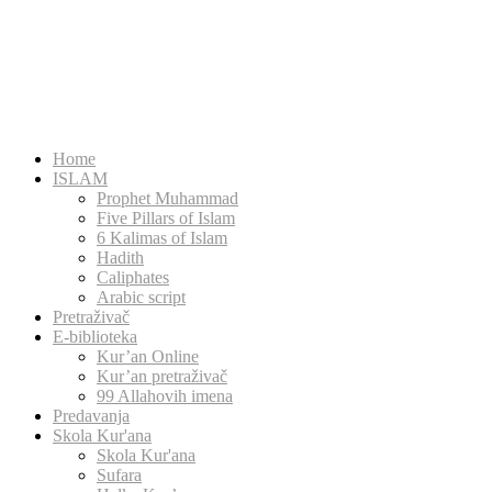
Home
ISLAM
Prophet Muhammad
Five Pillars of Islam
6 Kalimas of Islam
Hadith
Caliphates
Arabic script
Pretraživač
E-biblioteka
Kur’an Online
Kur’an pretraživač
99 Allahovih imena
Predavanja
Skola Kur'ana
Skola Kur'ana
Sufara