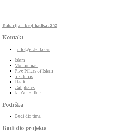
Buharija – broj hadisa: 252
Kontakt
info@e-delil.com
Islam
Muhammad
Five Pillars of Islam
6 kalimas
Hadith
Caliphates
Kur'an online
Podrška
Budi dio tima
Budi dio projekta