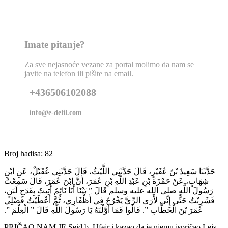
Imate pitanje?
Za sve nejasnoće vezane za portal molimo da nam se
javite na telefon ili pišite na email.
+436506102088
info@e-delil.com
Broj hadisa: 82
حَدَّثَنَا سَعِيدُ بْنُ عُفَيْرٍ، قَالَ حَدَّثَنِي اللَّيْثُ، قَالَ حَدَّثَنِي عُقَيْلٌ، عَنِ ابْنِ
شِهَابٍ، عَنْ حَمْزَةَ بْنِ عَبْدِ اللَّهِ بْنِ عُمَرَ، أَنَّ ابْنَ عُمَرَ، قَالَ سَمِعْتُ
رَسُولَ اللَّهِ صلى الله عليه وسلم قَالَ ‏”‏ بَيْنَا أَنَا نَائِمٌ أُتِيتُ بِقَدَحِ لَبَنٍ،
فَشَرِبْتُ حَتَّى إِنِّي لأَرَى الرِّيَّ يَخْرُجُ فِي أَظْفَارِي، ثُمَّ أَعْطَيْتُ فَضْلِي
عُمَرَ بْنَ الْخَطَّابِ ‏”‏‏.‏ قَالُوا فَمَا أَوَّلْتَهُ يَا رَسُولَ اللَّهِ قَالَ ‏”‏ الْعِلْمَ ‏”‏‏.‏
PRIČAO NAM JE Seid b. Ufejr i kazao da je njemu ispričao Lejs,