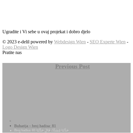
Ugradite i Vi sebe u ovaj projekat i dobro djelo
© 2023 e-delil powered by
Webdesign Wien
-
SEO Experte Wien
-
Logo Design Wien
Pratite nas
Previous Post
Buharija – broj hadisa: 81
Broj hadisa: 81 حَدَّثَنَا مُسَدَّدٌ، قَالَ حَدَّثَنَا