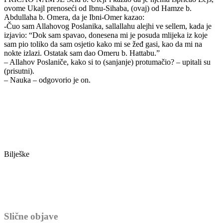
ovome Ukajl prenoseći od Ibnu-Sihaba, (ovaj) od Hamze b.
Abdullaha b. Omera, da je Ibni-Omer kazao:
-Čuo sam Allahovog Poslanika, sallallahu alejhi ve sellem, kada je
izjavio: “Dok sam spavao, donesena mi je posuda mlijeka iz koje
sam pio toliko da sam osjetio kako mi se žeđ gasi, kao da mi na
nokte izlazi. Ostatak sam dao Omeru b. Hattabu.”
– Allahov Poslaniče, kako si to (sanjanje) protumačio? – upitali su
(prisutni).
– Nauka – odgovorio je on.
Bilješke
Slične objave