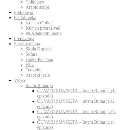
Caliphates
Arabic script
Pretraživač
E-biblioteka
Kur’an Online
Kur’an pretraživač
99 Allahovih imena
Predavanja
Skola Kur'ana
Skola Kur'ana
Sufara
Halka Kur’ana
Hifz
Tedzvid
Arapski jezik
Video
Imam Buharija
ČUVARI SUNNETA – Imam Buharija (1.
epizoda)
ČUVARI SUNNETA – Imam Buharija (2.
epizoda)
ČUVARI SUNNETA – Imam Buharija (3.
epizoda)
ČUVARI SUNNETA – Imam Buharija (4.
epizoda)