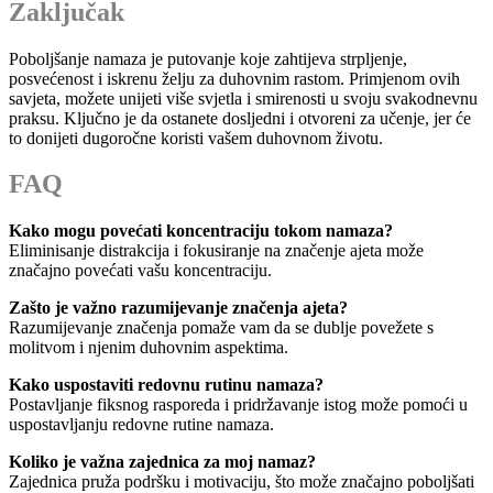
Zaključak
Poboljšanje namaza je putovanje koje zahtijeva strpljenje,
posvećenost i iskrenu želju za duhovnim rastom. Primjenom ovih
savjeta, možete unijeti više svjetla i smirenosti u svoju svakodnevnu
praksu. Ključno je da ostanete dosljedni i otvoreni za učenje, jer će
to donijeti dugoročne koristi vašem duhovnom životu.
FAQ
Kako mogu povećati koncentraciju tokom namaza?
Eliminisanje distrakcija i fokusiranje na značenje ajeta može
značajno povećati vašu koncentraciju.
Zašto je važno razumijevanje značenja ajeta?
Razumijevanje značenja pomaže vam da se dublje povežete s
molitvom i njenim duhovnim aspektima.
Kako uspostaviti redovnu rutinu namaza?
Postavljanje fiksnog rasporeda i pridržavanje istog može pomoći u
uspostavljanju redovne rutine namaza.
Koliko je važna zajednica za moj namaz?
Zajednica pruža podršku i motivaciju, što može značajno poboljšati