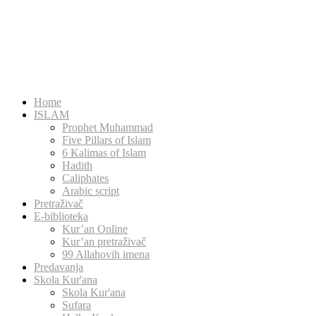
Home
ISLAM
Prophet Muhammad
Five Pillars of Islam
6 Kalimas of Islam
Hadith
Caliphates
Arabic script
Pretraživač
E-biblioteka
Kur’an Online
Kur’an pretraživač
99 Allahovih imena
Predavanja
Skola Kur'ana
Skola Kur'ana
Sufara