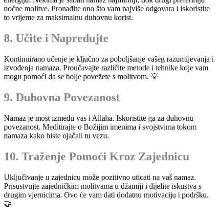
noćne molitve. Pronađite ono što vam najviše odgovara i iskoristite
to vrijeme za maksimalnu duhovnu korist.
8. Učite i Napredujte
Kontinuirano učenje je ključno za poboljšanje vašeg razumijevanja i
izvođenja namaza. Proučavajte različite metode i tehnike koje vam
mogu pomoći da se bolje povežete s molitvom. 💡
9. Duhovna Povezanost
Namaz je most između vas i Allaha. Iskoristite ga za duhovnu
povezanost. Meditirajte o Božijim imenima i svojstvima tokom
namaza kako biste ojačali tu vezu.
10. Traženje Pomoći Kroz Zajednicu
Uključivanje u zajednicu može pozitivno uticati na vaš namaz.
Prisustvujte zajedničkim molitvama u džamiji i dijelite iskustva s
drugim vjernicima. Ovo će vam dati dodatnu motivaciju i podršku.
🤝