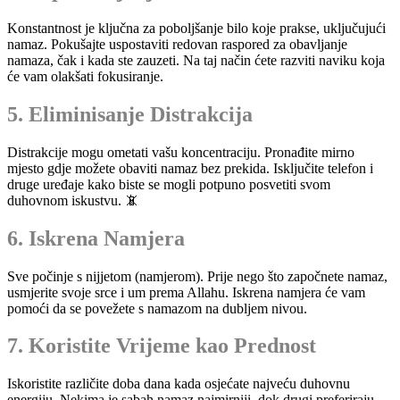
Konstantnost je ključna za poboljšanje bilo koje prakse, uključujući
namaz. Pokušajte uspostaviti redovan raspored za obavljanje
namaza, čak i kada ste zauzeti. Na taj način ćete razviti naviku koja
će vam olakšati fokusiranje.
5. Eliminisanje Distrakcija
Distrakcije mogu ometati vašu koncentraciju. Pronađite mirno
mjesto gdje možete obaviti namaz bez prekida. Isključite telefon i
druge uređaje kako biste se mogli potpuno posvetiti svom
duhovnom iskustvu. 📵
6. Iskrena Namjera
Sve počinje s nijjetom (namjerom). Prije nego što započnete namaz,
usmjerite svoje srce i um prema Allahu. Iskrena namjera će vam
pomoći da se povežete s namazom na dubljem nivou.
7. Koristite Vrijeme kao Prednost
Iskoristite različite doba dana kada osjećate najveću duhovnu
energiju. Nekima je sabah namaz najmirniji, dok drugi preferiraju