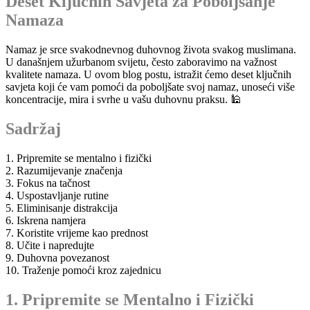
Deset Ključnih Savjeta za Poboljšanje
Namaza
Namaz je srce svakodnevnog duhovnog života svakog muslimana.
U današnjem užurbanom svijetu, često zaboravimo na važnost
kvalitete namaza. U ovom blog postu, istražit ćemo deset ključnih
savjeta koji će vam pomoći da poboljšate svoj namaz, unoseći više
koncentracije, mira i svrhe u vašu duhovnu praksu. 🕌
Sadržaj
1. Pripremite se mentalno i fizički
2. Razumijevanje značenja
3. Fokus na tačnost
4. Uspostavljanje rutine
5. Eliminisanje distrakcija
6. Iskrena namjera
7. Koristite vrijeme kao prednost
8. Učite i napredujte
9. Duhovna povezanost
10. Traženje pomoći kroz zajednicu
1. Pripremite se Mentalno i Fizički