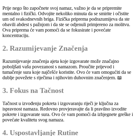
Prije nego što započnete svoj namaz, važno je da se pripremite
mentalno i fizički. Odvojite nekoliko minuta da se smirite i očistite
um od svakodnevnih briga. Fizička priprema podrazumijeva da ste
obavili abdest s pažnjom i da ste se odjenuli primjereno za molitvu.
Ova priprema će vam pomoći da se fokusirate i povećate
koncentraciju.
2. Razumijevanje Značenja
Razumijevanje značenja ajeta koje izgovarate može značajno
poboljšati vašu povezanost s namazom. Proučite prijevod i
tumačenje sura koje najčešće koristite. Ovo će vam omogućiti da se
dublje povežete s riječima i njihovim duhovnim značenjem. 📖
3. Fokus na Tačnost
Tačnost u izvođenju pokreta i izgovaranju riječi je ključna za
ispravnost namaza. Redovno provjeravajte da li pravilno izvodite
pokrete i izgovarate sura. Ovo će vam pomoći da izbjegnete greške i
povećate kvalitetu svog namaza.
4. Uspostavljanje Rutine