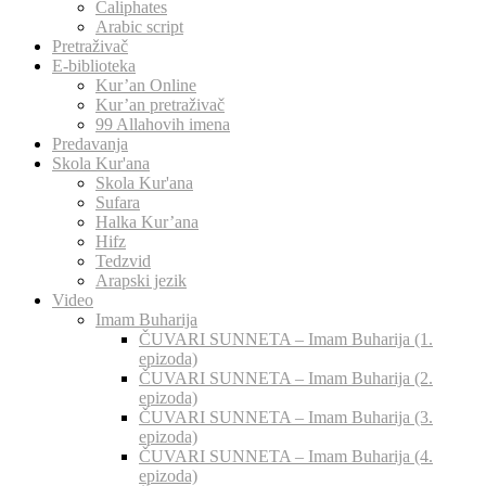
Caliphates
Arabic script
Pretraživač
E-biblioteka
Kur’an Online
Kur’an pretraživač
99 Allahovih imena
Predavanja
Skola Kur'ana
Skola Kur'ana
Sufara
Halka Kur’ana
Hifz
Tedzvid
Arapski jezik
Video
Imam Buharija
ČUVARI SUNNETA – Imam Buharija (1.
epizoda)
ČUVARI SUNNETA – Imam Buharija (2.
epizoda)
ČUVARI SUNNETA – Imam Buharija (3.
epizoda)
ČUVARI SUNNETA – Imam Buharija (4.
epizoda)