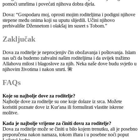
pomoći umrlima i povećati njihova dobra djela.
Dova: “Gospodaru moj, oprosti mojim roditeljima i podigni njihove
stepene među onima koji su uputu slijedili. Učini njihovo
prebivalište Džennetom i olakšaj im susret s Tobom.”
Zaključak
Dova za roditelje je neprocjenjiv čin obožavanja i poštovanja. Islam
nas uči da budemo zahvalni našim roditeljima i da uvijek tražimo
Allahovu milost i blagoslove za njih. Neka naše dove budu svjetlo u
njihovim životima i nakon smrti. 🌺
FAQs
Koje su najbolje dove za roditelje?
Najbolje dove za roditelje su one koje dolaze iz srca. Možete
koristiti poznate dove iz Kur'ana ili formulirati vlastite iskrene
molitve.
Kada je najbolje vrijeme za činiti dovu za roditelje?
Dova za roditelje može se činiti u bilo kojem trenutku, ali je posebno
preporučena nakon namaza, tokom iftara i u posebne noći poput