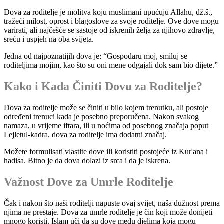
Dova za roditelje je molitva koju muslimani upućuju Allahu, dž.š.,
tražeći milost, oprost i blagoslove za svoje roditelje. Ove dove mogu
varirati, ali najčešće se sastoje od iskrenih želja za njihovo zdravlje,
sreću i uspjeh na oba svijeta.
Jedna od najpoznatijih dova je: “Gospodaru moj, smiluj se
roditeljima mojim, kao što su oni mene odgajali dok sam bio dijete.”
Kako i Kada Činiti Dovu za Roditelje?
Dova za roditelje može se činiti u bilo kojem trenutku, ali postoje
određeni trenuci kada je posebno preporučena. Nakon svakog
namaza, u vrijeme iftara, ili u noćima od posebnog značaja poput
Lejletul-kadra, dova za roditelje ima dodatni značaj.
Možete formulisati vlastite dove ili koristiti postojeće iz Kur'ana i
hadisa. Bitno je da dova dolazi iz srca i da je iskrena.
Važnost Dove za Umrle Roditelje
Čak i nakon što naši roditelji napuste ovaj svijet, naša dužnost prema
njima ne prestaje. Dova za umrle roditelje je čin koji može donijeti
mnogo koristi. Islam uči da su dove među djelima koja mogu