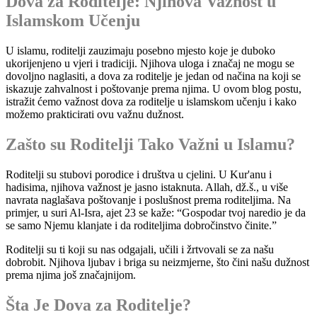
Dova za Roditelje: Njihova Važnost u
Islamskom Učenju
U islamu, roditelji zauzimaju posebno mjesto koje je duboko
ukorijenjeno u vjeri i tradiciji. Njihova uloga i značaj ne mogu se
dovoljno naglasiti, a dova za roditelje je jedan od načina na koji se
iskazuje zahvalnost i poštovanje prema njima. U ovom blog postu,
istražit ćemo važnost dova za roditelje u islamskom učenju i kako
možemo prakticirati ovu važnu dužnost.
Zašto su Roditelji Tako Važni u Islamu?
Roditelji su stubovi porodice i društva u cjelini. U Kur'anu i
hadisima, njihova važnost je jasno istaknuta. Allah, dž.š., u više
navrata naglašava poštovanje i poslušnost prema roditeljima. Na
primjer, u suri Al-Isra, ajet 23 se kaže: “Gospodar tvoj naredio je da
se samo Njemu klanjate i da roditeljima dobročinstvo činite.”
Roditelji su ti koji su nas odgajali, učili i žrtvovali se za našu
dobrobit. Njihova ljubav i briga su neizmjerne, što čini našu dužnost
prema njima još značajnijom.
Šta Je Dova za Roditelje?