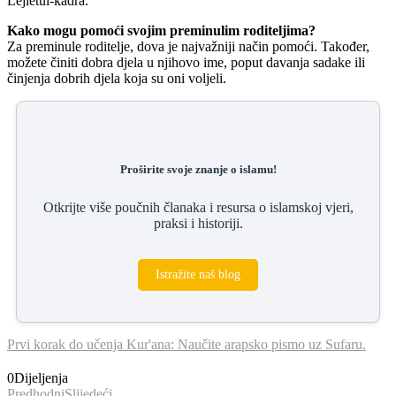
Lejletul-kadra.
Kako mogu pomoći svojim preminulim roditeljima?
Za preminule roditelje, dova je najvažniji način pomoći. Također,
možete činiti dobra djela u njihovo ime, poput davanja sadake ili
činjenja dobrih djela koja su oni voljeli.
Proširite svoje znanje o islamu!
Otkrijte više poučnih članaka i resursa o islamskoj vjeri,
praksi i historiji.
Istražite naš blog
Prvi korak do učenja Kur'ana: Naučite arapsko pismo uz Sufaru.
0
Dijeljenja
Predhodni
Slijedeći