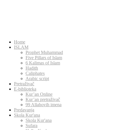
Home
ISLAM
Prophet Muhammad
Five Pillars of Islam
6 Kalimas of Islam
Hadith
Caliphates
Arabic script
Pretraživač
E-biblioteka
Kur’an Online
Kur’an pretraživač
99 Allahovih imena
Predavanja
Skola Kur'ana
Skola Kur'ana
Sufara