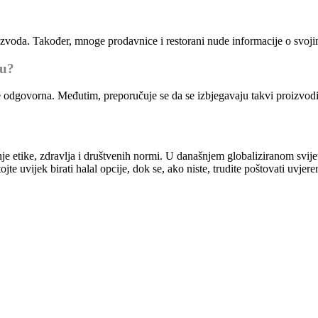
roizvoda. Također, mnoge prodavnice i restorani nude informacije o svoj
nu?
 odgovorna. Međutim, preporučuje se da se izbjegavaju takvi proizvodi
anje etike, zdravlja i društvenih normi. U današnjem globaliziranom svij
 uvijek birati halal opcije, dok se, ako niste, trudite poštovati uvjere