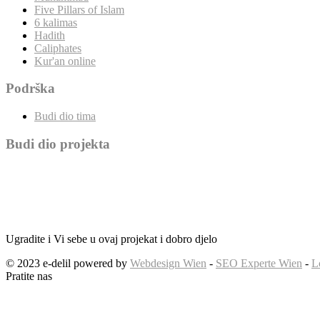
Five Pillars of Islam
6 kalimas
Hadith
Caliphates
Kur'an online
Podrška
Budi dio tima
Budi dio projekta
Ugradite i Vi sebe u ovaj projekat i dobro djelo
© 2023 e-delil powered by
Webdesign Wien
-
SEO Experte Wien
-
L
Pratite nas