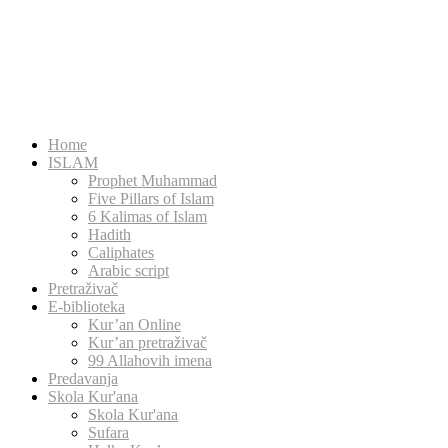
Home
ISLAM
Prophet Muhammad
Five Pillars of Islam
6 Kalimas of Islam
Hadith
Caliphates
Arabic script
Pretraživač
E-biblioteka
Kur’an Online
Kur’an pretraživač
99 Allahovih imena
Predavanja
Skola Kur'ana
Skola Kur'ana
Sufara