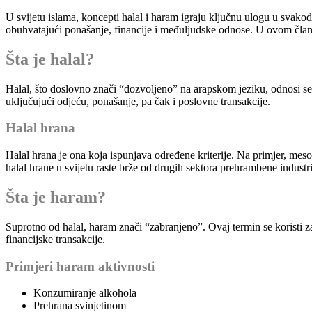
U svijetu islama, koncepti halal i haram igraju ključnu ulogu u svakod
obuhvatajući ponašanje, financije i međuljudske odnose. U ovom čla
Šta je halal?
Halal, što doslovno znači “dozvoljeno” na arapskom jeziku, odnosi se 
uključujući odjeću, ponašanje, pa čak i poslovne transakcije.
Halal hrana
Halal hrana je ona koja ispunjava određene kriterije. Na primjer, meso
halal hrane u svijetu raste brže od drugih sektora prehrambene industri
Šta je haram?
Suprotno od halal, haram znači “zabranjeno”. Ovaj termin se koristi 
financijske transakcije.
Primjeri haram aktivnosti
Konzumiranje alkohola
Prehrana svinjetinom