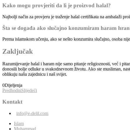
Kako mogu provjeriti da li je proizvod halal?
Najbolji način za provjeru je traženje halal certifikata na ambalaži p
Šta se događa ako slučajno konzumiram haram hra
Prema islamskom učenju, ako se nešto konzumira slučajno, osoba nije
Zaključak
Razumijevanje halal i haram nije samo pitanje religioznosti, već i pit
donosili bolje odluke u svakodnevnom životu. Ako ste musliman, nastojte
oblikuju našu zajednicu i naš svijet.
0
Dijeljenja
Predhodni
Slijedeći
Kontakt
info@e-delil.com
Islam
Muhammad