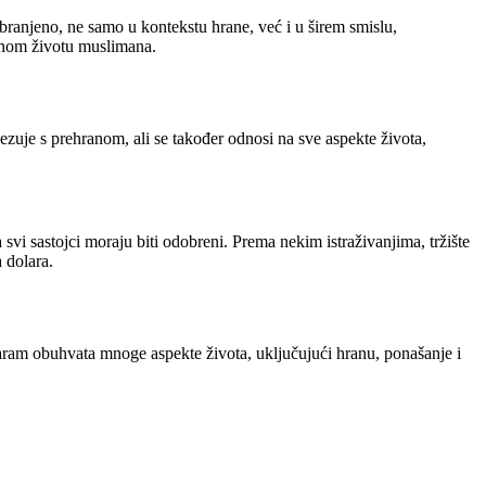
abranjeno, ne samo u kontekstu hrane, već i u širem smislu,
vnom životu muslimana.
zuje s prehranom, ali se također odnosi na sve aspekte života,
svi sastojci moraju biti odobreni. Prema nekim istraživanjima, tržište
 dolara.
haram obuhvata mnoge aspekte života, uključujući hranu, ponašanje i