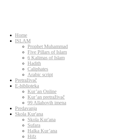
Home
ISLAM
Prophet Muhammad
Five Pillars of Islam
6 Kalimas of Islam
Hadith
Caliphates
Arabic script
Pretraživač
E-biblioteka
Kur’an Online
Kur’an pretraživač
99 Allahovih imena
Predavanja
Skola Kur'ana
Skola Kur'ana
Sufara
Halka Kur’ana
Hifz