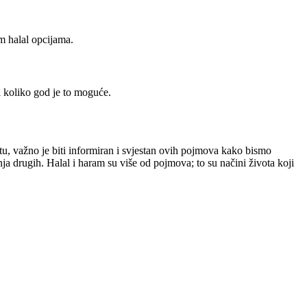
im halal opcijama.
 koliko god je to moguće.
etu, važno je biti informiran i svjestan ovih pojmova kako bismo
nja drugih. Halal i haram su više od pojmova; to su načini života koji