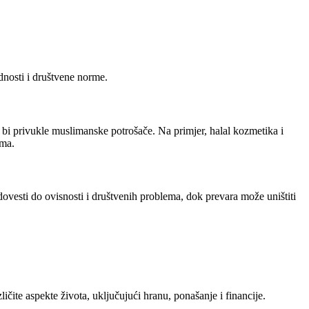
dnosti i društvene norme.
 bi privukle muslimanske potrošače. Na primjer, halal kozmetika i
ima.
ovesti do ovisnosti i društvenih problema, dok prevara može uništiti
ite aspekte života, uključujući hranu, ponašanje i financije.