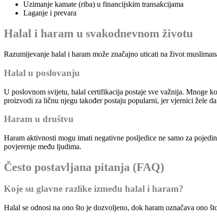
Uzimanje kamate (riba) u financijskim transakcijama
Laganje i prevara
Halal i haram u svakodnevnom životu
Razumijevanje halal i haram može značajno uticati na život muslimana
Halal u poslovanju
U poslovnom svijetu, halal certifikacija postaje sve važnija. Mnoge k
proizvodi za ličnu njegu također postaju popularni, jer vjernici žele d
Haram u društvu
Haram aktivnosti mogu imati negativne posljedice ne samo za pojedinca
povjerenje među ljudima.
Često postavljana pitanja (FAQ)
Koje su glavne razlike između halal i haram?
Halal se odnosi na ono što je dozvoljeno, dok haram označava ono što