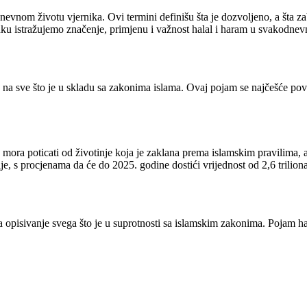
nevnom životu vjernika. Ovi termini definišu šta je dozvoljeno, a šta z
nku istražujemo značenje, primjenu i važnost halal i haram u svakodne
na sve što je u skladu sa zakonima islama. Ovaj pojam se najčešće pove
 mora poticati od životinje koja je zaklana prema islamskim pravilima, a 
je, s procjenama da će do 2025. godine dostići vrijednost od 2,6 triliona
za opisivanje svega što je u suprotnosti sa islamskim zakonima. Pojam 