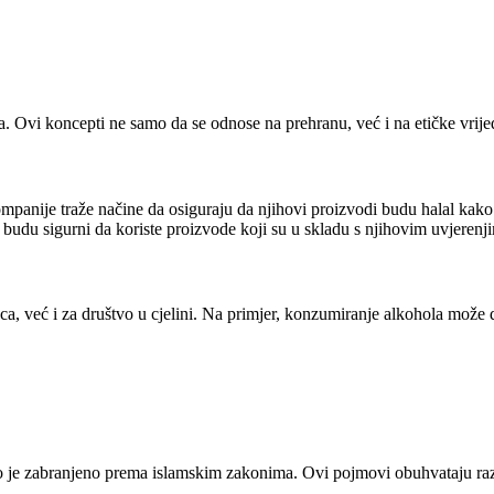
. Ovi koncepti ne samo da se odnose na prehranu, već i na etičke vrije
ompanije traže načine da osiguraju da njihovi proizvodi budu halal kako
a budu sigurni da koriste proizvode koji su u skladu s njihovim uvjerenj
, već i za društvo u cjelini. Na primjer, konzumiranje alkohola može d
 je zabranjeno prema islamskim zakonima. Ovi pojmovi obuhvataju različ