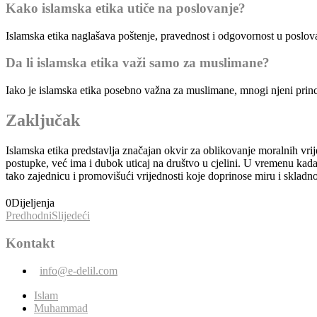
Kako islamska etika utiče na poslovanje?
Islamska etika naglašava poštenje, pravednost i odgovornost u poslova
Da li islamska etika važi samo za muslimane?
Iako je islamska etika posebno važna za muslimane, mnogi njeni princip
Zaključak
Islamska etika predstavlja značajan okvir za oblikovanje moralnih vri
postupke, već ima i dubok uticaj na društvo u cjelini. U vremenu kad
tako zajednicu i promovišući vrijednosti koje doprinose miru i skladn
0
Dijeljenja
Predhodni
Slijedeći
Kontakt
info@e-delil.com
Islam
Muhammad