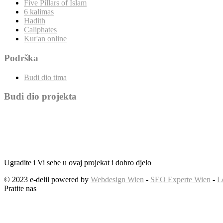
Five Pillars of Islam
6 kalimas
Hadith
Caliphates
Kur'an online
Podrška
Budi dio tima
Budi dio projekta
Ugradite i Vi sebe u ovaj projekat i dobro djelo
© 2023 e-delil powered by
Webdesign Wien
-
SEO Experte Wien
-
L
Pratite nas