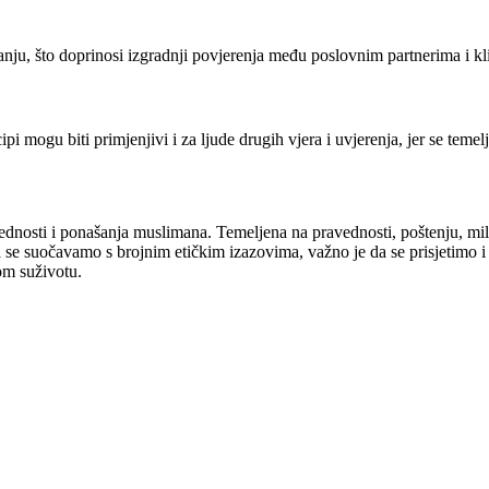
nju, što doprinosi izgradnji povjerenja među poslovnim partnerima i kl
i mogu biti primjenjivi i za ljude drugih vjera i uvjerenja, jer se teme
jednosti i ponašanja muslimana. Temeljena na pravednosti, poštenju, mil
a se suočavamo s brojnim etičkim izazovima, važno je da se prisjetimo 
om suživotu.