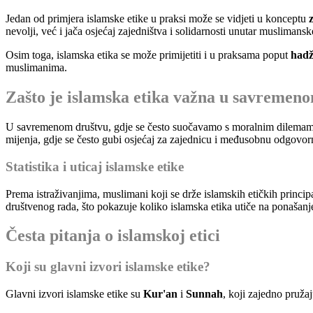
Jedan od primjera islamske etike u praksi može se vidjeti u konceptu
nevolji, već i jača osjećaj zajedništva i solidarnosti unutar muslimansk
Osim toga, islamska etika se može primijetiti i u praksama poput
had
muslimanima.
Zašto je islamska etika važna u savremen
U savremenom društvu, gdje se često suočavamo s moralnim dilemama 
mijenja, gdje se često gubi osjećaj za zajednicu i međusobnu odgovorno
Statistika i uticaj islamske etike
Prema istraživanjima, muslimani koji se drže islamskih etičkih princi
društvenog rada, što pokazuje koliko islamska etika utiče na ponašanje 
Česta pitanja o islamskoj etici
Koji su glavni izvori islamske etike?
Glavni izvori islamske etike su
Kur'an
i
Sunnah
, koji zajedno pruža