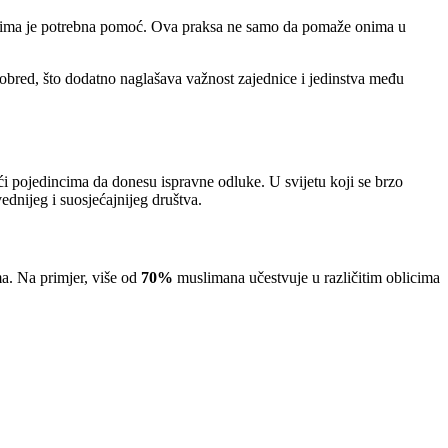
kojima je potrebna pomoć. Ova praksa ne samo da pomaže onima u
ku obred, što dodatno naglašava važnost zajednice i jedinstva među
 pojedincima da donesu ispravne odluke. U svijetu koji se brzo
ednijeg i suosjećajnijeg društva.
ma. Na primjer, više od
70%
muslimana učestvuje u različitim oblicima