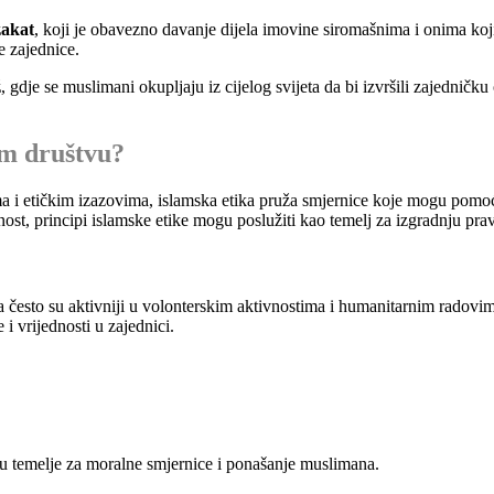
zakat
, koji je obavezno davanje dijela imovine siromašnima i onima 
e zajednice.
ž
, gdje se muslimani okupljaju iz cijelog svijeta da bi izvršili zajednič
om društvu?
i etičkim izazovima, islamska etika pruža smjernice koje mogu pomoći
st, principi islamske etike mogu poslužiti kao temelj za izgradnju prav
pa često su aktivniji u volonterskim aktivnostima i humanitarnim radovi
i vrijednosti u zajednici.
ju temelje za moralne smjernice i ponašanje muslimana.