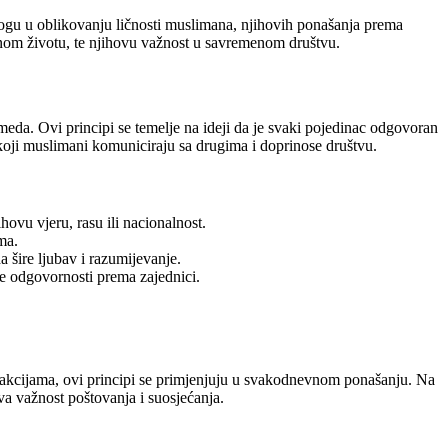
 ulogu u oblikovanju ličnosti muslimana, njihovih ponašanja prema
nom životu, te njihovu važnost u savremenom društvu.
mmeda. Ovi principi se temelje na ideji da je svaki pojedinac odgovoran
 koji muslimani komuniciraju sa drugima i doprinose društvu.
ovu vjeru, rasu ili nacionalnost.
ma.
 šire ljubav i razumijevanje.
e odgovornosti prema zajednici.
erakcijama, ovi principi se primjenjuju u svakodnevnom ponašanju. Na
va važnost poštovanja i suosjećanja.