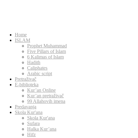
Home
ISLAM
Prophet Muhammad
Five Pillars of Islam
6 Kalimas of Islam
Hadith
Caliphates
Arabic script
Pretraživač
E-biblioteka
Kur’an Online
Kur’an pretraživač
99 Allahovih imena
Predavanja
Skola Kur'ana
Skola Kur'ana
Sufara
Halka Kur’ana
Hifz