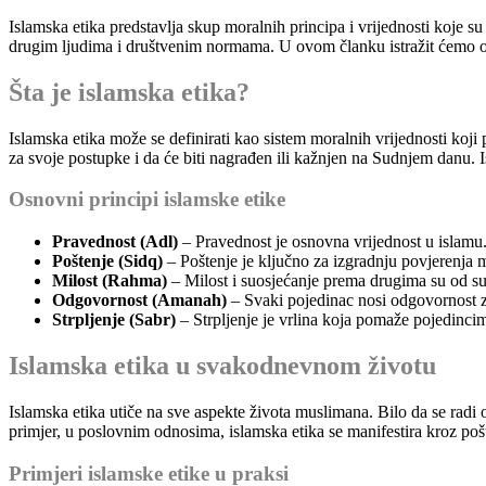
Islamska etika predstavlja skup moralnih principa i vrijednosti koje s
drugim ljudima i društvenim normama. U ovom članku istražit ćemo os
Šta je islamska etika?
Islamska etika može se definirati kao sistem moralnih vrijednosti koji
za svoje postupke i da će biti nagrađen ili kažnjen na Sudnjem danu. 
Osnovni principi islamske etike
Pravednost (Adl)
– Pravednost je osnovna vrijednost u islamu.
Poštenje (Sidq)
– Poštenje je ključno za izgradnju povjerenja m
Milost (Rahma)
– Milost i suosjećanje prema drugima su od su
Odgovornost (Amanah)
– Svaki pojedinac nosi odgovornost z
Strpljenje (Sabr)
– Strpljenje je vrlina koja pomaže pojedinci
Islamska etika u svakodnevnom životu
Islamska etika utiče na sve aspekte života muslimana. Bilo da se rad
primjer, u poslovnim odnosima, islamska etika se manifestira kroz po
Primjeri islamske etike u praksi