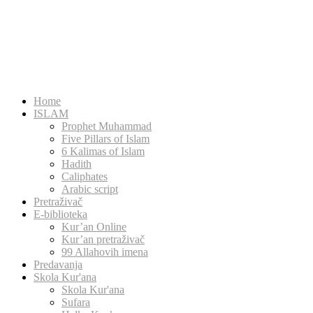
Home
ISLAM
Prophet Muhammad
Five Pillars of Islam
6 Kalimas of Islam
Hadith
Caliphates
Arabic script
Pretraživač
E-biblioteka
Kur’an Online
Kur’an pretraživač
99 Allahovih imena
Predavanja
Skola Kur'ana
Skola Kur'ana
Sufara