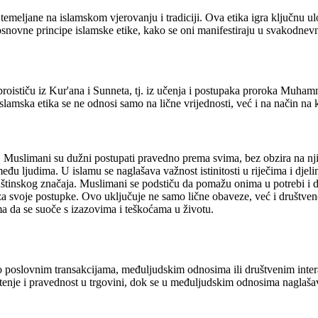
u temeljane na islamskom vjerovanju i tradiciji. Ova etika igra ključnu
novne principe islamske etike, kako se oni manifestiraju u svakodnev
 proističu iz Kur'ana i Sunneta, tj. iz učenja i postupaka proroka Muha
Islamska etika se ne odnosi samo na lične vrijednosti, već i na način na
 Muslimani su dužni postupati pravedno prema svima, bez obzira na njih
eđu ljudima. U islamu se naglašava važnost istinitosti u riječima i djeli
štinskog značaja. Muslimani se podstiču da pomažu onima u potrebi i da
a svoje postupke. Ovo uključuje ne samo lične obaveze, već i društven
ma da se suoče s izazovima i teškoćama u životu.
i o poslovnim transakcijama, međuljudskim odnosima ili društvenim int
štenje i pravednost u trgovini, dok se u međuljudskim odnosima naglaša