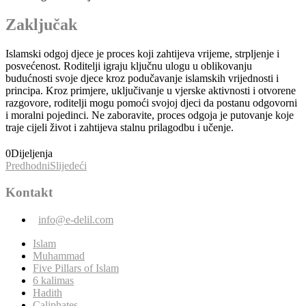
Zaključak
Islamski odgoj djece je proces koji zahtijeva vrijeme, strpljenje i
posvećenost. Roditelji igraju ključnu ulogu u oblikovanju
budućnosti svoje djece kroz podučavanje islamskih vrijednosti i
principa. Kroz primjere, uključivanje u vjerske aktivnosti i otvorene
razgovore, roditelji mogu pomoći svojoj djeci da postanu odgovorni
i moralni pojedinci. Ne zaboravite, proces odgoja je putovanje koje
traje cijeli život i zahtijeva stalnu prilagodbu i učenje.
0
Dijeljenja
Predhodni
Slijedeći
Kontakt
info@e-delil.com
Islam
Muhammad
Five Pillars of Islam
6 kalimas
Hadith
Caliphates