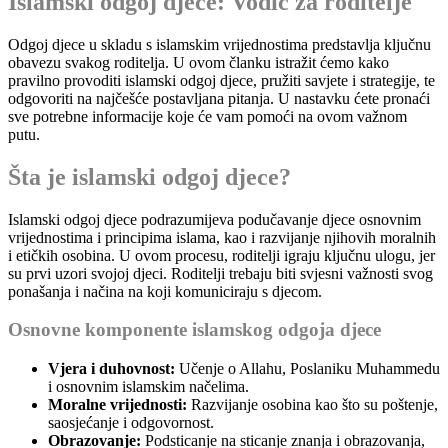
Islamski odgoj djece: Vodič za roditelje
Odgoj djece u skladu s islamskim vrijednostima predstavlja ključnu
obavezu svakog roditelja. U ovom članku istražit ćemo kako
pravilno provoditi islamski odgoj djece, pružiti savjete i strategije, te
odgovoriti na najčešće postavljana pitanja. U nastavku ćete pronaći
sve potrebne informacije koje će vam pomoći na ovom važnom
putu.
Šta je islamski odgoj djece?
Islamski odgoj djece podrazumijeva podučavanje djece osnovnim
vrijednostima i principima islama, kao i razvijanje njihovih moralnih
i etičkih osobina. U ovom procesu, roditelji igraju ključnu ulogu, jer
su prvi uzori svojoj djeci. Roditelji trebaju biti svjesni važnosti svog
ponašanja i načina na koji komuniciraju s djecom.
Osnovne komponente islamskog odgoja djece
Vjera i duhovnost:
Učenje o Allahu, Poslaniku Muhammedu
i osnovnim islamskim načelima.
Moralne vrijednosti:
Razvijanje osobina kao što su poštenje,
saosjećanje i odgovornost.
Obrazovanje:
Podsticanje na sticanje znanja i obrazovanja,