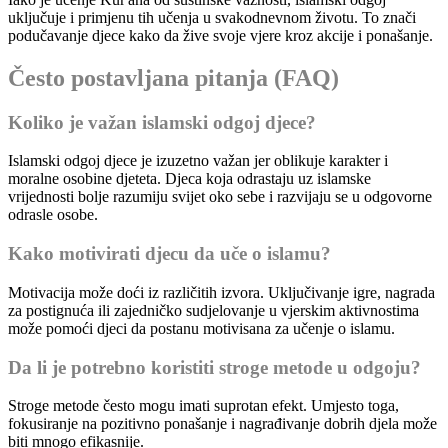
uključuje i primjenu tih učenja u svakodnevnom životu. To znači
podučavanje djece kako da žive svoje vjere kroz akcije i ponašanje.
Često postavljana pitanja (FAQ)
Koliko je važan islamski odgoj djece?
Islamski odgoj djece je izuzetno važan jer oblikuje karakter i
moralne osobine djeteta. Djeca koja odrastaju uz islamske
vrijednosti bolje razumiju svijet oko sebe i razvijaju se u odgovorne
odrasle osobe.
Kako motivirati djecu da uče o islamu?
Motivacija može doći iz različitih izvora. Uključivanje igre, nagrada
za postignuća ili zajedničko sudjelovanje u vjerskim aktivnostima
može pomoći djeci da postanu motivisana za učenje o islamu.
Da li je potrebno koristiti stroge metode u odgoju?
Stroge metode često mogu imati suprotan efekt. Umjesto toga,
fokusiranje na pozitivno ponašanje i nagrađivanje dobrih djela može
biti mnogo efikasnije.