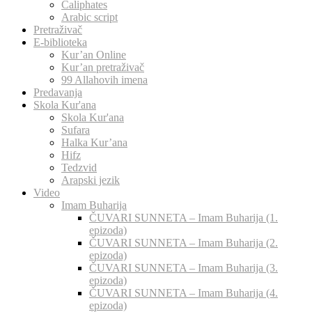
Caliphates
Arabic script
Pretraživač
E-biblioteka
Kur’an Online
Kur’an pretraživač
99 Allahovih imena
Predavanja
Skola Kur'ana
Skola Kur'ana
Sufara
Halka Kur’ana
Hifz
Tedzvid
Arapski jezik
Video
Imam Buharija
ČUVARI SUNNETA – Imam Buharija (1.
epizoda)
ČUVARI SUNNETA – Imam Buharija (2.
epizoda)
ČUVARI SUNNETA – Imam Buharija (3.
epizoda)
ČUVARI SUNNETA – Imam Buharija (4.
epizoda)