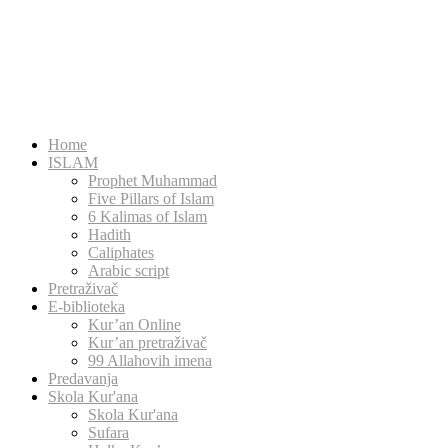
Home
ISLAM
Prophet Muhammad
Five Pillars of Islam
6 Kalimas of Islam
Hadith
Caliphates
Arabic script
Pretraživač
E-biblioteka
Kur’an Online
Kur’an pretraživač
99 Allahovih imena
Predavanja
Skola Kur'ana
Skola Kur'ana
Sufara