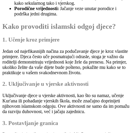
kako sekularnog tako i vjerskog.
Porodične vrijednosti:
Jačanje veze unutar porodice i
podrška jedni drugima.
Kako provoditi islamski odgoj djece?
1. Učenje kroz primjere
Jedan od najefikasnijih načina za podučavanje djece je kroz vlastite
primjere. Djeca često uče posmatrajući odrasle, stoga je važno da
roditelji demonstriraju vrijednosti koje žele da prenesu. Na primjer,
ukoliko želite da vaše dijete bude pošteno, pokažite mu kako se to
praktikuje u vašem svakodnevnom životu.
2. Uključivanje u vjerske aktivnosti
Uključivanje djece u vjerske aktivnosti, kao što su namaz, učenje
Kur'ana ili pohađanje vjerskih škola, može značajno doprinijeti
njihovom islamskom odgoju. Ove aktivnosti ne samo da im pomažu
da razviju duhovnost, već i jačaju zajednicu.
3. Postavljanje granica