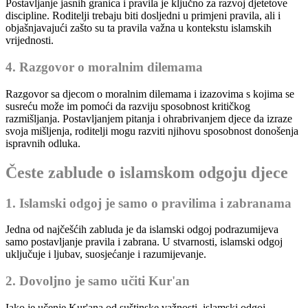
Postavljanje jasnih granica i pravila je ključno za razvoj djetetove
discipline. Roditelji trebaju biti dosljedni u primjeni pravila, ali i
objašnjavajući zašto su ta pravila važna u kontekstu islamskih
vrijednosti.
4. Razgovor o moralnim dilemama
Razgovor sa djecom o moralnim dilemama i izazovima s kojima se
susreću može im pomoći da razviju sposobnost kritičkog
razmišljanja. Postavljanjem pitanja i ohrabrivanjem djece da izraze
svoja mišljenja, roditelji mogu razviti njihovu sposobnost donošenja
ispravnih odluka.
Česte zablude o islamskom odgoju djece
1. Islamski odgoj je samo o pravilima i zabranama
Jedna od najčešćih zabluda je da islamski odgoj podrazumijeva
samo postavljanje pravila i zabrana. U stvarnosti, islamski odgoj
uključuje i ljubav, suosjećanje i razumijevanje.
2. Dovoljno je samo učiti Kur'an
Iako je učenje Kur'ana od suštinske važnosti, islamski odgoj