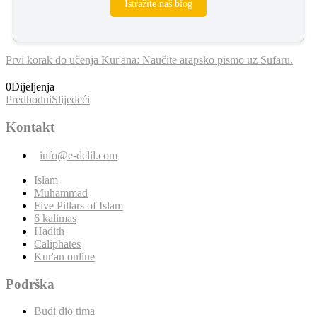
Istražite naš blog
Prvi korak do učenja Kur'ana: Naučite arapsko pismo uz Sufaru.
0
Dijeljenja
Predhodni
Slijedeći
Kontakt
info@e-delil.com
Islam
Muhammad
Five Pillars of Islam
6 kalimas
Hadith
Caliphates
Kur'an online
Podrška
Budi dio tima