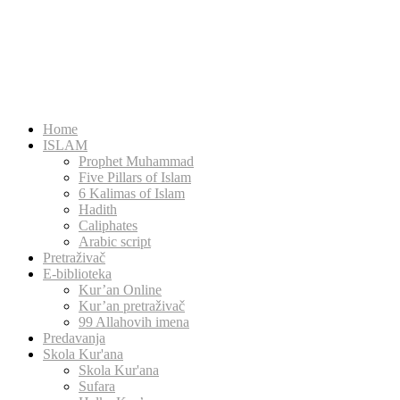
Home
ISLAM
Prophet Muhammad
Five Pillars of Islam
6 Kalimas of Islam
Hadith
Caliphates
Arabic script
Pretraživač
E-biblioteka
Kur’an Online
Kur’an pretraživač
99 Allahovih imena
Predavanja
Skola Kur'ana
Skola Kur'ana
Sufara