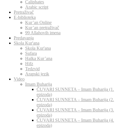
Caliphates
Arabic script
Pretraživač
E-biblioteka
Kur’an Online
Kur’an pretraživač
99 Allahovih imena
Predavanja
Skola Kur'ana
Skola Kur'ana
Sufara
Halka Kur’ana
Hifz
Tedzvid
Arapski jezik
Video
Imam Buharija
ČUVARI SUNNETA – Imam Buharija (1.
epizoda)
ČUVARI SUNNETA – Imam Buharija (2.
epizoda)
ČUVARI SUNNETA – Imam Buharija (3.
epizoda)
ČUVARI SUNNETA – Imam Buharija (4.
epizoda)