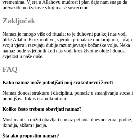
vremenima. Vjera u Allahovu mudrost i plan daje nam snagu da
prevaziđemo izazove s kojima se susrećemo.
Zaključak
Namaz je mnogo više od rituala; to je duhovni put koji nas vodi
bliže Allahu. Kroz molitvu, vjernici pronalaze unutarnji mir, jačaju
svoju vjeru i razvijaju dublje razumijevanje božanske volje. Neka
namaz bude svjetionik koji nas vodi kroz životne oluje i donosi
svjetlost u naše duše.
FAQ
Kako namaz može poboljšati moj svakodnevni život?
Namaz donosi strukturu i disciplinu, pomaže u smanjivanju stresa i
poboljšava fokus i samokontrolu.
Koliko često trebam obavljati namaz?
Muslimani su dužni obavljati namaz pet puta dnevno: zora, podne,
ikindija, akšam i jacija.
Šta ako propustim namaz?