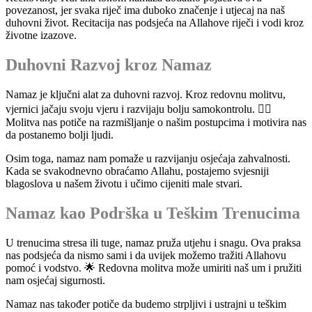
povezanost, jer svaka riječ ima duboko značenje i utjecaj na naš
duhovni život. Recitacija nas podsjeća na Allahove riječi i vodi kroz
životne izazove.
Duhovni Razvoj kroz Namaz
Namaz je ključni alat za duhovni razvoj. Kroz redovnu molitvu,
vjernici jačaju svoju vjeru i razvijaju bolju samokontrolu. 🧘‍♂️
Molitva nas potiče na razmišljanje o našim postupcima i motivira nas
da postanemo bolji ljudi.
Osim toga, namaz nam pomaže u razvijanju osjećaja zahvalnosti.
Kada se svakodnevno obraćamo Allahu, postajemo svjesniji
blagoslova u našem životu i učimo cijeniti male stvari.
Namaz kao Podrška u Teškim Trenucima
U trenucima stresa ili tuge, namaz pruža utjehu i snagu. Ova praksa
nas podsjeća da nismo sami i da uvijek možemo tražiti Allahovu
pomoć i vodstvo. 🌟 Redovna molitva može umiriti naš um i pružiti
nam osjećaj sigurnosti.
Namaz nas također potiče da budemo strpljivi i ustrajni u teškim