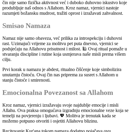
čin nije samo fizička aktivnost već i duboko duhovno iskustvo koje
produbljuje naš odnos s Allahom. Kroz namaz, vjernici nastoje
razumjeti božansku mudrost, tražiti oprost i izražavati zahvalnost.
Smisao Namaza
Namaz nije samo obaveza, već prilika za introspekciju i duhovni
rast. Uzimajući vrijeme za molitvu pet puta dnevno, vjernici se
podsjećaju na Allahovu prisutnost i milost. 🕌 Ovaj ritual pomaže u
stvaranju discipline i rutine koja usmjerava naše misli prema višem
cilju.
Prvi korak u namazu je abdest, ritualno čišćenje koje simbolizira
unutarnju čistoću. Ovaj čin nas priprema za susret s Allahom u
stanju čistoće i smirenosti.
Emocionalna Povezanost sa Allahom
Kroz namaz, vjernici izražavaju svoje najdublje emocije i misli
Allahu. Ova praksa omogućava izgradnju emocionalne veze koja se
temelji na povjerenju i ljubavi. 💖 Molitva je trenutak kada se
možemo potpuno otvoriti i osjetiti Allahovu blizinu.
Recitovanje Kur'ana tokom namaza dodatno pojačava ovu