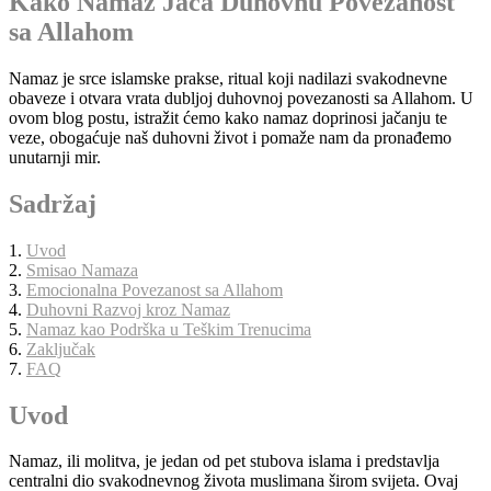
Kako Namaz Jača Duhovnu Povezanost
sa Allahom
Namaz je srce islamske prakse, ritual koji nadilazi svakodnevne
obaveze i otvara vrata dubljoj duhovnoj povezanosti sa Allahom. U
ovom blog postu, istražit ćemo kako namaz doprinosi jačanju te
veze, obogaćuje naš duhovni život i pomaže nam da pronađemo
unutarnji mir.
Sadržaj
1.
Uvod
2.
Smisao Namaza
3.
Emocionalna Povezanost sa Allahom
4.
Duhovni Razvoj kroz Namaz
5.
Namaz kao Podrška u Teškim Trenucima
6.
Zaključak
7.
FAQ
Uvod
Namaz, ili molitva, je jedan od pet stubova islama i predstavlja
centralni dio svakodnevnog života muslimana širom svijeta. Ovaj