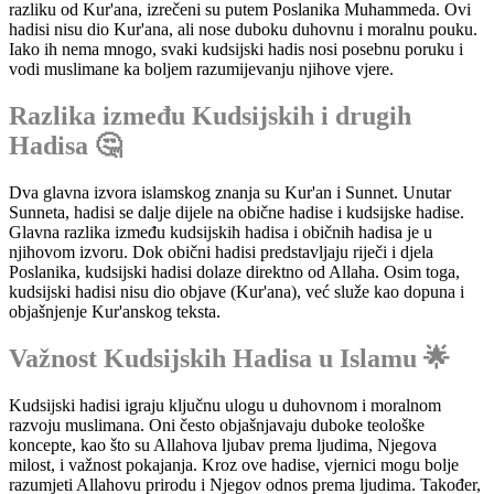
razliku od Kur'ana, izrečeni su putem Poslanika Muhammeda. Ovi
hadisi nisu dio Kur'ana, ali nose duboku duhovnu i moralnu pouku.
Iako ih nema mnogo, svaki kudsijski hadis nosi posebnu poruku i
vodi muslimane ka boljem razumijevanju njihove vjere.
Razlika između Kudsijskih i drugih
Hadisa 🤔
Dva glavna izvora islamskog znanja su Kur'an i Sunnet. Unutar
Sunneta, hadisi se dalje dijele na obične hadise i kudsijske hadise.
Glavna razlika između kudsijskih hadisa i običnih hadisa je u
njihovom izvoru. Dok obični hadisi predstavljaju riječi i djela
Poslanika, kudsijski hadisi dolaze direktno od Allaha. Osim toga,
kudsijski hadisi nisu dio objave (Kur'ana), već služe kao dopuna i
objašnjenje Kur'anskog teksta.
Važnost Kudsijskih Hadisa u Islamu 🌟
Kudsijski hadisi igraju ključnu ulogu u duhovnom i moralnom
razvoju muslimana. Oni često objašnjavaju duboke teološke
koncepte, kao što su Allahova ljubav prema ljudima, Njegova
milost, i važnost pokajanja. Kroz ove hadise, vjernici mogu bolje
razumjeti Allahovu prirodu i Njegov odnos prema ljudima. Također,