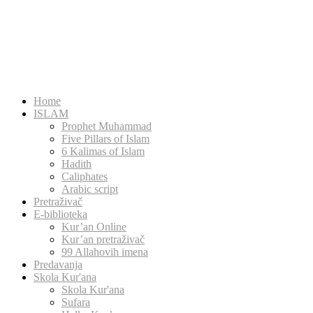
Home
ISLAM
Prophet Muhammad
Five Pillars of Islam
6 Kalimas of Islam
Hadith
Caliphates
Arabic script
Pretraživač
E-biblioteka
Kur’an Online
Kur’an pretraživač
99 Allahovih imena
Predavanja
Skola Kur'ana
Skola Kur'ana
Sufara