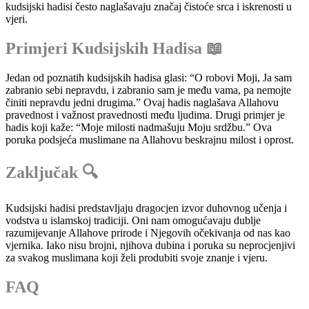
kudsijski hadisi često naglašavaju značaj čistoće srca i iskrenosti u
vjeri.
Primjeri Kudsijskih Hadisa 📖
Jedan od poznatih kudsijskih hadisa glasi: “O robovi Moji, Ja sam
zabranio sebi nepravdu, i zabranio sam je među vama, pa nemojte
činiti nepravdu jedni drugima.” Ovaj hadis naglašava Allahovu
pravednost i važnost pravednosti među ljudima. Drugi primjer je
hadis koji kaže: “Moje milosti nadmašuju Moju srdžbu.” Ova
poruka podsjeća muslimane na Allahovu beskrajnu milost i oprost.
Zaključak 🔍
Kudsijski hadisi predstavljaju dragocjen izvor duhovnog učenja i
vodstva u islamskoj tradiciji. Oni nam omogućavaju dublje
razumijevanje Allahove prirode i Njegovih očekivanja od nas kao
vjernika. Iako nisu brojni, njihova dubina i poruka su neprocjenjivi
za svakog muslimana koji želi produbiti svoje znanje i vjeru.
FAQ