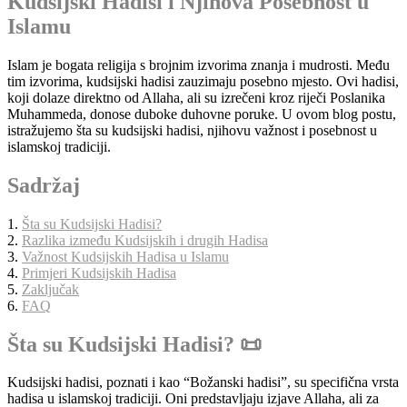
Kudsijski Hadisi i Njihova Posebnost u
Islamu
Islam je bogata religija s brojnim izvorima znanja i mudrosti. Među
tim izvorima, kudsijski hadisi zauzimaju posebno mjesto. Ovi hadisi,
koji dolaze direktno od Allaha, ali su izrečeni kroz riječi Poslanika
Muhammeda, donose duboke duhovne poruke. U ovom blog postu,
istražujemo šta su kudsijski hadisi, njihovu važnost i posebnost u
islamskoj tradiciji.
Sadržaj
1.
Šta su Kudsijski Hadisi?
2.
Razlika između Kudsijskih i drugih Hadisa
3.
Važnost Kudsijskih Hadisa u Islamu
4.
Primjeri Kudsijskih Hadisa
5.
Zaključak
6.
FAQ
Šta su Kudsijski Hadisi? 📜
Kudsijski hadisi, poznati i kao “Božanski hadisi”, su specifična vrsta
hadisa u islamskoj tradiciji. Oni predstavljaju izjave Allaha, ali za