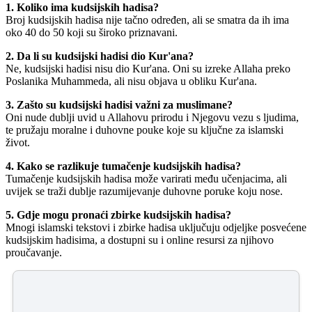
1. Koliko ima kudsijskih hadisa?
Broj kudsijskih hadisa nije tačno određen, ali se smatra da ih ima
oko 40 do 50 koji su široko priznavani.
2. Da li su kudsijski hadisi dio Kur'ana?
Ne, kudsijski hadisi nisu dio Kur'ana. Oni su izreke Allaha preko
Poslanika Muhammeda, ali nisu objava u obliku Kur'ana.
3. Zašto su kudsijski hadisi važni za muslimane?
Oni nude dublji uvid u Allahovu prirodu i Njegovu vezu s ljudima,
te pružaju moralne i duhovne pouke koje su ključne za islamski
život.
4. Kako se razlikuje tumačenje kudsijskih hadisa?
Tumačenje kudsijskih hadisa može varirati među učenjacima, ali
uvijek se traži dublje razumijevanje duhovne poruke koju nose.
5. Gdje mogu pronaći zbirke kudsijskih hadisa?
Mnogi islamski tekstovi i zbirke hadisa uključuju odjeljke posvećene
kudsijskim hadisima, a dostupni su i online resursi za njihovo
proučavanje.