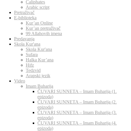
Caliphates
Arabic script
Pretraživač
E-biblioteka
Kur’an Online
Kur’an pretraživač
99 Allahovih imena
Predavanja
Skola Kur'ana
Skola Kur'ana
Sufara
Halka Kur’ana
Hifz
Tedzvid
Arapski jezik
Video
Imam Buharija
ČUVARI SUNNETA – Imam Buharija (1.
epizoda)
ČUVARI SUNNETA – Imam Buharija (2.
epizoda)
ČUVARI SUNNETA – Imam Buharija (3.
epizoda)
ČUVARI SUNNETA – Imam Buharija (4.
epizoda)