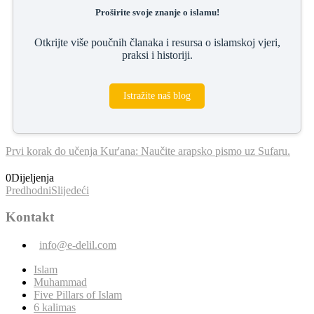
Proširite svoje znanje o islamu!
Otkrijte više poučnih članaka i resursa o islamskoj vjeri,
praksi i historiji.
Istražite naš blog
Prvi korak do učenja Kur'ana: Naučite arapsko pismo uz Sufaru.
0
Dijeljenja
Predhodni
Slijedeći
Kontakt
info@e-delil.com
Islam
Muhammad
Five Pillars of Islam
6 kalimas