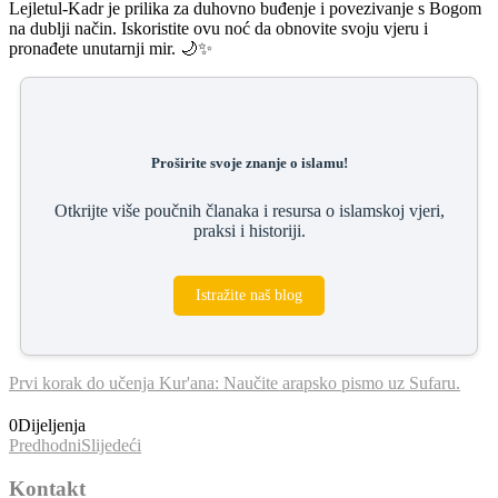
Lejletul-Kadr je prilika za duhovno buđenje i povezivanje s Bogom
na dublji način. Iskoristite ovu noć da obnovite svoju vjeru i
pronađete unutarnji mir. 🌙✨
Proširite svoje znanje o islamu!
Otkrijte više poučnih članaka i resursa o islamskoj vjeri,
praksi i historiji.
Istražite naš blog
Prvi korak do učenja Kur'ana: Naučite arapsko pismo uz Sufaru.
0
Dijeljenja
Predhodni
Slijedeći
Kontakt