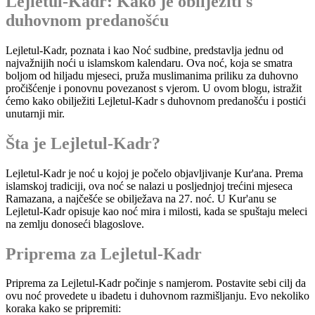
Lejletul-Kadr: Kako je obilježiti s
duhovnom predanošću
Lejletul-Kadr, poznata i kao Noć sudbine, predstavlja jednu od
najvažnijih noći u islamskom kalendaru. Ova noć, koja se smatra
boljom od hiljadu mjeseci, pruža muslimanima priliku za duhovno
pročišćenje i ponovnu povezanost s vjerom. U ovom blogu, istražit
ćemo kako obilježiti Lejletul-Kadr s duhovnom predanošću i postići
unutarnji mir.
Šta je Lejletul-Kadr?
Lejletul-Kadr je noć u kojoj je počelo objavljivanje Kur'ana. Prema
islamskoj tradiciji, ova noć se nalazi u posljednjoj trećini mjeseca
Ramazana, a najčešće se obilježava na 27. noć. U Kur'anu se
Lejletul-Kadr opisuje kao noć mira i milosti, kada se spuštaju meleci
na zemlju donoseći blagoslove.
Priprema za Lejletul-Kadr
Priprema za Lejletul-Kadr počinje s namjerom. Postavite sebi cilj da
ovu noć provedete u ibadetu i duhovnom razmišljanju. Evo nekoliko
koraka kako se pripremiti: