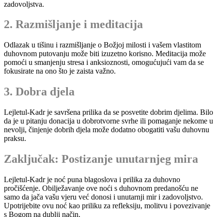
zadovoljstva.
2. Razmišljanje i meditacija
Odlazak u tišinu i razmišljanje o Božjoj milosti i vašem vlastitom
duhovnom putovanju može biti izuzetno korisno. Meditacija može
pomoći u smanjenju stresa i anksioznosti, omogućujući vam da se
fokusirate na ono što je zaista važno.
3. Dobra djela
Lejletul-Kadr je savršena prilika da se posvetite dobrim djelima. Bilo
da je u pitanju donacija u dobrotvorne svrhe ili pomaganje nekome u
nevolji, činjenje dobrih djela može dodatno obogatiti vašu duhovnu
praksu.
Zaključak: Postizanje unutarnjeg mira
Lejletul-Kadr je noć puna blagoslova i prilika za duhovno
pročišćenje. Obilježavanje ove noći s duhovnom predanošću ne
samo da jača vašu vjeru već donosi i unutarnji mir i zadovoljstvo.
Upotrijebite ovu noć kao priliku za refleksiju, molitvu i povezivanje
s Bogom na dublji način.