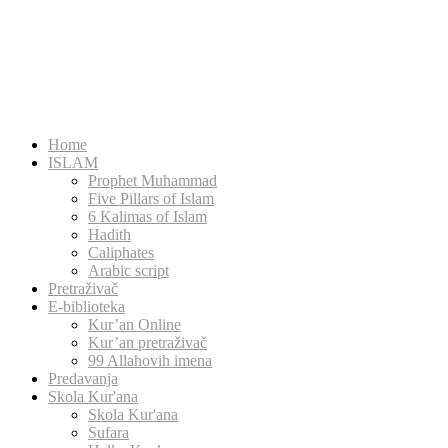
Home
ISLAM
Prophet Muhammad
Five Pillars of Islam
6 Kalimas of Islam
Hadith
Caliphates
Arabic script
Pretraživač
E-biblioteka
Kur’an Online
Kur’an pretraživač
99 Allahovih imena
Predavanja
Skola Kur'ana
Skola Kur'ana
Sufara