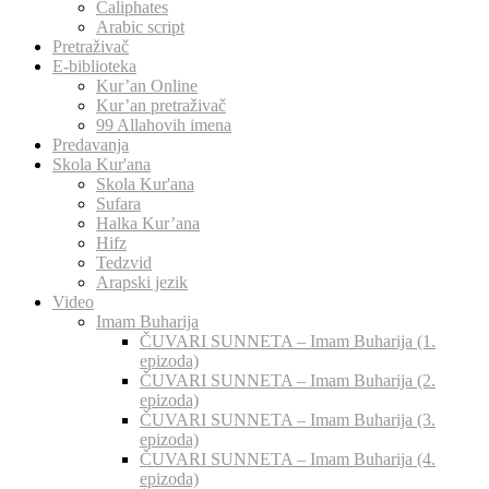
Caliphates
Arabic script
Pretraživač
E-biblioteka
Kur’an Online
Kur’an pretraživač
99 Allahovih imena
Predavanja
Skola Kur'ana
Skola Kur'ana
Sufara
Halka Kur’ana
Hifz
Tedzvid
Arapski jezik
Video
Imam Buharija
ČUVARI SUNNETA – Imam Buharija (1.
epizoda)
ČUVARI SUNNETA – Imam Buharija (2.
epizoda)
ČUVARI SUNNETA – Imam Buharija (3.
epizoda)
ČUVARI SUNNETA – Imam Buharija (4.
epizoda)