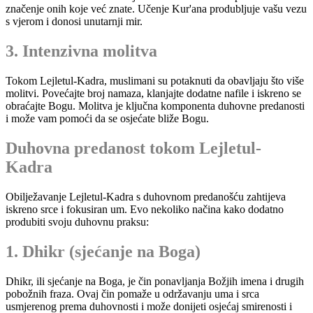
značenje onih koje već znate. Učenje Kur'ana produbljuje vašu vezu
s vjerom i donosi unutarnji mir.
3. Intenzivna molitva
Tokom Lejletul-Kadra, muslimani su potaknuti da obavljaju što više
molitvi. Povećajte broj namaza, klanjajte dodatne nafile i iskreno se
obraćajte Bogu. Molitva je ključna komponenta duhovne predanosti
i može vam pomoći da se osjećate bliže Bogu.
Duhovna predanost tokom Lejletul-
Kadra
Obilježavanje Lejletul-Kadra s duhovnom predanošću zahtijeva
iskreno srce i fokusiran um. Evo nekoliko načina kako dodatno
produbiti svoju duhovnu praksu:
1. Dhikr (sjećanje na Boga)
Dhikr, ili sjećanje na Boga, je čin ponavljanja Božjih imena i drugih
pobožnih fraza. Ovaj čin pomaže u održavanju uma i srca
usmjerenog prema duhovnosti i može donijeti osjećaj smirenosti i