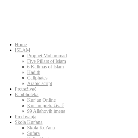
Home
ISLAM
Prophet Muhammad
Five Pillars of Islam
6 Kalimas of Islam
Hadith
Caliphates
Arabic script
Pretraživač
E-biblioteka
Kur’an Online
Kur’an pretraživač
99 Allahovih imena
Predavanja
Skola Kur'ana
Skola Kur'ana
Sufara