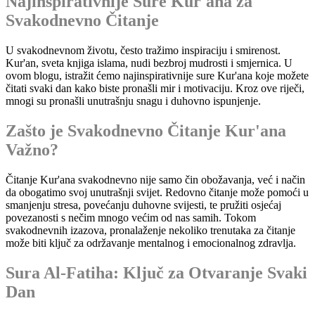
Najinspirativnije Sure Kur'ana za
Svakodnevno Čitanje
U svakodnevnom životu, često tražimo inspiraciju i smirenost.
Kur'an, sveta knjiga islama, nudi bezbroj mudrosti i smjernica. U
ovom blogu, istražit ćemo najinspirativnije sure Kur'ana koje možete
čitati svaki dan kako biste pronašli mir i motivaciju. Kroz ove riječi,
mnogi su pronašli unutrašnju snagu i duhovno ispunjenje.
Zašto je Svakodnevno Čitanje Kur'ana
Važno?
Čitanje Kur'ana svakodnevno nije samo čin obožavanja, već i način
da obogatimo svoj unutrašnji svijet. Redovno čitanje može pomoći u
smanjenju stresa, povećanju duhovne svijesti, te pružiti osjećaj
povezanosti s nečim mnogo većim od nas samih. Tokom
svakodnevnih izazova, pronalaženje nekoliko trenutaka za čitanje
može biti ključ za održavanje mentalnog i emocionalnog zdravlja.
Sura Al-Fatiha: Ključ za Otvaranje Svaki
Dan