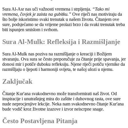
Sura Al-Asr nas uči važnosti vremena i strpljenja.
“Tako mi
vremena, čovjek je zaista na gubitku.”
Ove riječi nas motiviraju da
što bolje iskoristimo svaki trenutak u našem životu. Čitanjem ove
sure, podsjećamo se da vrijeme prolazi brzo i da svaki trenutak treba
biti ispunjen smislom i svrhom.
Sura Al-Mulk: Refleksija i Razmišljanje
Sura Al-Mulk nas poziva na razmišljanje o kreaciji i Božijem
stvaranju. Ova sura se često preporučuje za čitanje prije spavanja, jer
donosi mir i potiče duboku refleksiju. Njene riječi potiču vjernike da
razmišljaju o ljepoti i harmoniji svijeta, te našoj ulozi u njemu.
Zaključak
Čitanje Kur'ana svakodnevno može transformirati naš život. Od
inspiracije i unutrašnjeg mira do zaštite i duhovnog rasta, ove sure
nude neprocjenjive lekcije. Neka nam svakodnevno čitanje Kur'ana
bude vodič kroz životne izazove i izvor neiscrpne snage.
Često Postavljena Pitanja