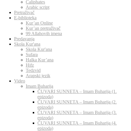
Caliphates
Arabic script
Pretraživač
E-biblioteka
Kur’an Online
Kur’an pretraživač
99 Allahovih imena
Predavanja
Skola Kur'ana
Skola Kur'ana
Sufara
Halka Kur’ana
Hifz
Tedzvid
Arapski jezik
Video
Imam Buharija
ČUVARI SUNNETA – Imam Buharija (1.
epizoda)
ČUVARI SUNNETA – Imam Buharija (2.
epizoda)
ČUVARI SUNNETA – Imam Buharija (3.
epizoda)
ČUVARI SUNNETA – Imam Buharija (4.
epizoda)