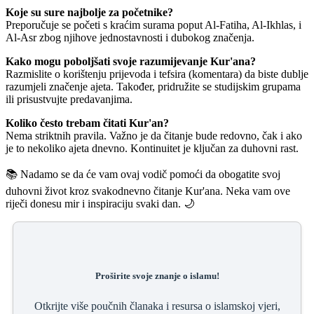
Koje su sure najbolje za početnike?
Preporučuje se početi s kraćim surama poput Al-Fatiha, Al-Ikhlas, i
Al-Asr zbog njihove jednostavnosti i dubokog značenja.
Kako mogu poboljšati svoje razumijevanje Kur'ana?
Razmislite o korištenju prijevoda i tefsira (komentara) da biste dublje
razumjeli značenje ajeta. Također, pridružite se studijskim grupama
ili prisustvujte predavanjima.
Koliko često trebam čitati Kur'an?
Nema striktnih pravila. Važno je da čitanje bude redovno, čak i ako
je to nekoliko ajeta dnevno. Kontinuitet je ključan za duhovni rast.
📚 Nadamo se da će vam ovaj vodič pomoći da obogatite svoj
duhovni život kroz svakodnevno čitanje Kur'ana. Neka vam ove
riječi donesu mir i inspiraciju svaki dan. 🌙
Proširite svoje znanje o islamu!
Otkrijte više poučnih članaka i resursa o islamskoj vjeri,