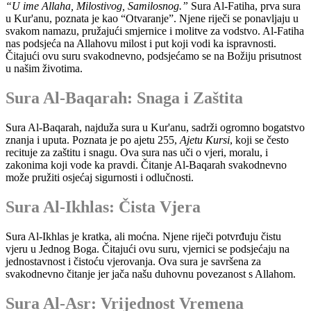
“U ime Allaha, Milostivog, Samilosnog.”
Sura Al-Fatiha, prva sura
u Kur'anu, poznata je kao “Otvaranje”. Njene riječi se ponavljaju u
svakom namazu, pružajući smjernice i molitve za vodstvo. Al-Fatiha
nas podsjeća na Allahovu milost i put koji vodi ka ispravnosti.
Čitajući ovu suru svakodnevno, podsjećamo se na Božiju prisutnost
u našim životima.
Sura Al-Baqarah: Snaga i Zaštita
Sura Al-Baqarah, najduža sura u Kur'anu, sadrži ogromno bogatstvo
znanja i uputa. Poznata je po ajetu 255,
Ajetu Kursi
, koji se često
recituje za zaštitu i snagu. Ova sura nas uči o vjeri, moralu, i
zakonima koji vode ka pravdi. Čitanje Al-Baqarah svakodnevno
može pružiti osjećaj sigurnosti i odlučnosti.
Sura Al-Ikhlas: Čista Vjera
Sura Al-Ikhlas je kratka, ali moćna. Njene riječi potvrđuju čistu
vjeru u Jednog Boga. Čitajući ovu suru, vjernici se podsjećaju na
jednostavnost i čistoću vjerovanja. Ova sura je savršena za
svakodnevno čitanje jer jača našu duhovnu povezanost s Allahom.
Sura Al-Asr: Vrijednost Vremena