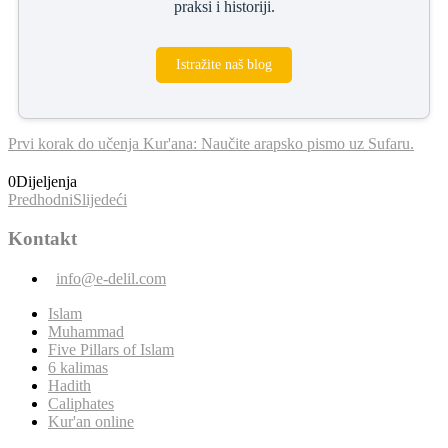
praksi i historiji.
Istražite naš blog
Prvi korak do učenja Kur'ana: Naučite arapsko pismo uz Sufaru.
0
Dijeljenja
Predhodni
Slijedeći
Kontakt
info@e-delil.com
Islam
Muhammad
Five Pillars of Islam
6 kalimas
Hadith
Caliphates
Kur'an online